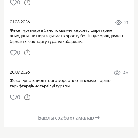
0
01.08.2026
21
Жеке тұрғаларға банктік қызмет көрсету шарттарын
ағымдағы шоттарға қызмет көрсету бөлігінде орандаудан
біржақты бас тарту туралы хабарлама
0
20.07.2026
46
Жеке тұлға клиенттерге көрсетілетін қызметтеріне
тарифтердің өзгертілуі туралы
0
Барлық хабарламалар
→