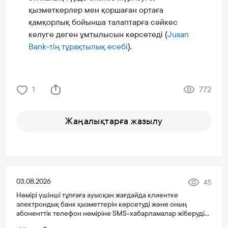
қызметкерлер мен қоршаған ортаға
қамқорлық бойынша талаптарға сәйкес
келуге деген ұмтылысын көрсетеді (
Jusan
Bank-тің тұрақтылық есебі
).
1
772
Жаңалықтарға жазылу
03.08.2026
45
Нөмірі үшінші тұлғаға ауысқан жағдайда клиентке
электрондық банк қызметтерін көрсетуді және оның
абоненттік телефон нөміріне SMS-хабарламалар жіберуді
тоқтату туралы хабарлама