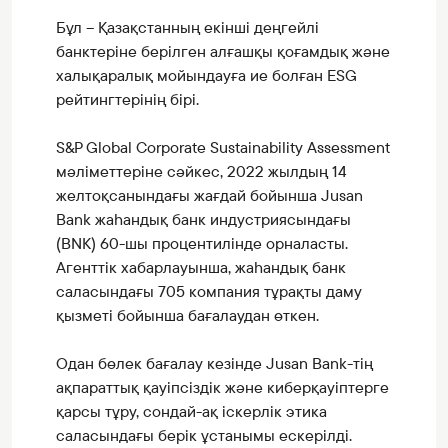
Бұл – Қазақстанның екінші деңгейлі
банктеріне берілген алғашқы қоғамдық және
халықаралық мойындауға ие болған ESG
рейтингтерінің бірі.
S&P Global Corporate Sustainability Assessment
мәліметтеріне сәйкес, 2022 жылдың 14
желтоқсанындағы жағдай бойынша Jusan
Bank жаһандық банк индустриясындағы
(BNK) 60-шы процентилінде орналасты.
Агенттік хабарлауынша, жаһандық банк
саласындағы 705 компания тұрақты даму
қызметі бойынша бағалаудан өткен.
Одан бөлек бағалау кезінде Jusan Bank-тің
ақпараттық қауіпсіздік және киберқауіптерге
қарсы тұру, сондай-ақ іскерлік этика
саласындағы берік ұстанымы ескерілді.