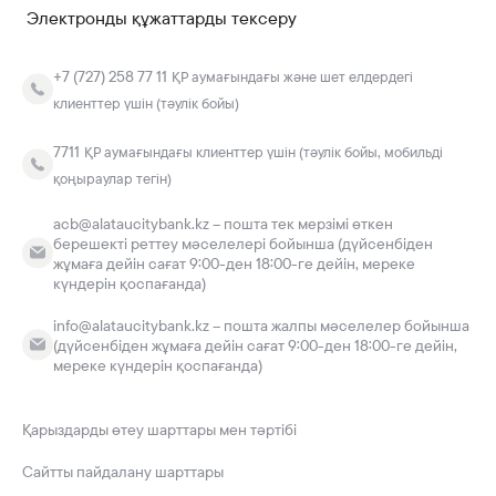
Электронды құжаттарды тексеру
+7 (727) 258 77 11
ҚР аумағындағы және шет елдердегі
клиенттер үшін (тәулік бойы)
7711
ҚР аумағындағы клиенттер үшін (тәулік бойы, мобильді
қоңыраулар тегін)
acb@alataucitybank.kz – пошта тек мерзімі өткен
берешекті реттеу мәселелері бойынша (дүйсенбіден
жұмаға дейін сағат 9:00-ден 18:00-ге дейін, мереке
күндерін қоспағанда)
info@alataucitybank.kz – пошта жалпы мәселелер бойынша
(дүйсенбіден жұмаға дейін сағат 9:00-ден 18:00-ге дейін,
мереке күндерін қоспағанда)
Қарыздарды өтеу шарттары мен тәртібі
Сайтты пайдалану шарттары