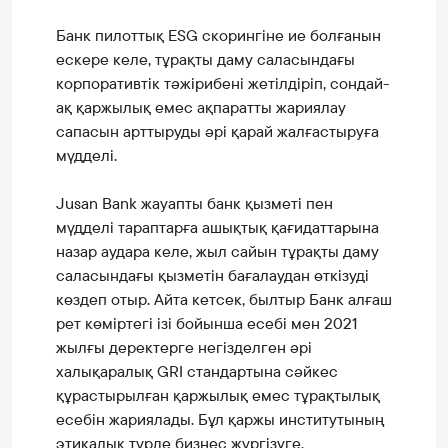
Банк пилоттық ESG скорингіне ие болғанын
ескере келе, тұрақты даму саласындағы
корпоративтік тәжірибені жетілдіріп, сондай-
ақ қаржылық емес ақпаратты жариялау
сапасын арттыруды әрі қарай жалғастыруға
мүдделі.
Jusan Bank жауапты банк қызметі пен
мүдделі тараптарға ашықтық қағидаттарына
назар аудара келе, жыл сайын тұрақты даму
саласындағы қызметін бағалаудан өткізуді
көздеп отыр. Айта кетсек, былтыр Банк алғаш
рет көміртегі ізі бойынша есебі мен 2021
жылғы деректерге негізделген әрі
халықаралық GRI стандартына сәйкес
құрастырылған қаржылық емес тұрақтылық
есебін жариялады. Бұл қаржы институтының
этикалық түрде бизнес жүргізуге,