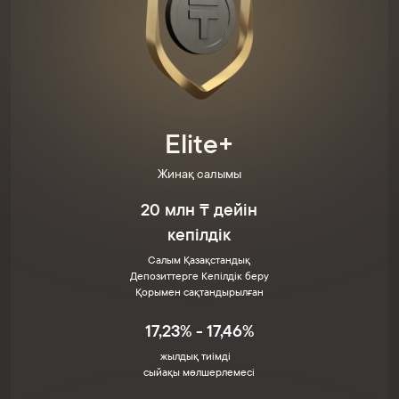
Elite+
Жинақ салымы
20 млн ₸ дейін
кепілдік
Салым Қазақстандық
Депозиттерге Кепілдік беру
Қорымен сақтандырылған
17,23% - 17,46%
жылдық тиімді
сыйақы мөлшерлемесі