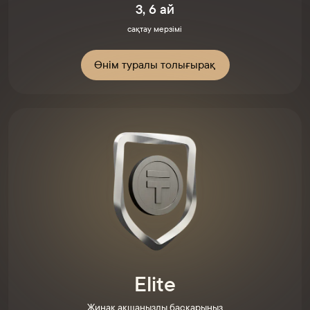
3, 6 ай
сақтау мерзімі
Өнім туралы толығырақ
Elite
Жинақ ақшаңызды басқарыңыз