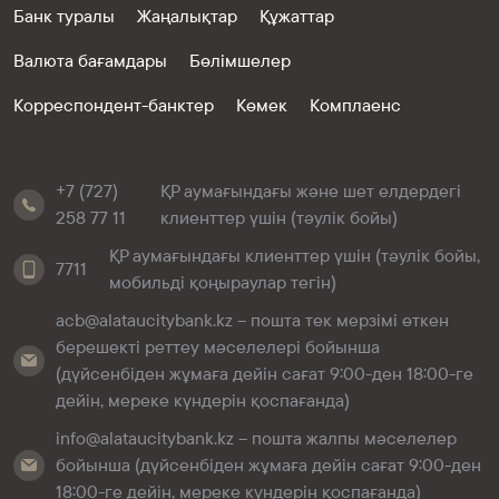
Банк туралы
Жаңалықтар
Құжаттар
Валюта бағамдары
Бөлімшелер
Корреспондент-банктер
Көмек
Комплаенс
+7 (727)
ҚР аумағындағы және шет елдердегі
258 77 11
клиенттер үшін (тәулік бойы)
ҚР аумағындағы клиенттер үшін (тәулік бойы,
7711
мобильді қоңыраулар тегін)
acb@alataucitybank.kz – пошта тек мерзімі өткен
берешекті реттеу мәселелері бойынша
(дүйсенбіден жұмаға дейін сағат 9:00-ден 18:00-ге
дейін, мереке күндерін қоспағанда)
info@alataucitybank.kz – пошта жалпы мәселелер
бойынша (дүйсенбіден жұмаға дейін сағат 9:00-ден
18:00-ге дейін, мереке күндерін қоспағанда)