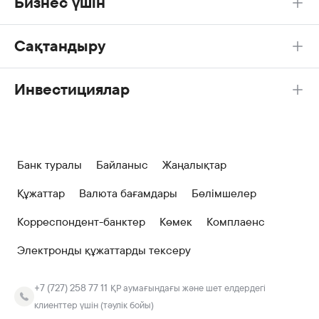
Бизнес үшін
Сақтандыру
Инвестициялар
Банк туралы
Байланыс
Жаңалықтар
Құжаттар
Валюта бағамдары
Бөлімшелер
Корреспондент-банктер
Көмек
Комплаенс
Электронды құжаттарды тексеру
+7 (727) 258 77 11
ҚР аумағындағы және шет елдердегі
клиенттер үшін (тәулік бойы)