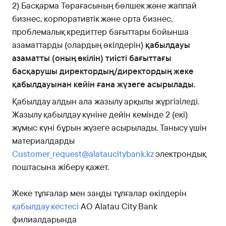
2) Басқарма Төрағасының бөлшек және жаппай
бизнес, корпоративтік және орта бизнес,
проблемалық кредиттер бағыттары бойынша
азаматтарды (олардың өкілдерін)
қабылдауы
азаматты (оның өкілін) тиісті бағыттағы
басқарушы директордың/директордың жеке
қабылдауынан кейін ғана жүзеге асырылады.
Қабылдау алдын ала жазылу арқылы жүргізіледі.
Жазылу қабылдау күніне дейін кемінде 2 (екі)
жұмыс күні бұрын жүзеге асырылады. Танысу үшін
материалдарды
Customer_request@alataucitybank.kz
электрондық
поштасына жіберу қажет.
Жеке тұлғалар мен заңды тұлғалар өкілдерін
қабылдау кестесі
АО Alatau City Bank
филиалдарында