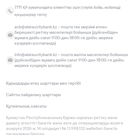
7711
ҚР аумағындағы клиенттер үшін (тәулік бойы, мобильді
қоңыраулар тегін)
acb@alataucitybank.kz – пошта тек мерзімі өткен
берешекті реттеу мәселелері бойынша (дүйсенбіден
жұмаға дейін сағат 9:00-ден 18:00-ге дейін, мереке
күндерін қоспағанда)
info@alataucitybank.kz – пошта жалпы мәселелер бойынша
(дүйсенбіден жұмаға дейін сағат 9:00-ден 18:00-ге дейін,
мереке күндерін қоспағанда)
Қарыздарды өтеу шарттары мен тәртібі
Сайтты пайдалану шарттары
Құпиялылық саясаты
Қазақстан Республикасының Қаржы нарығын реттеу және
дамыту агенттігі банктік және өзге де операцияларды жүзеге
асыруға 2026 ж. 14 шілдедегі № 1.1.998.132 әмбебап банктік
лицензияны берген