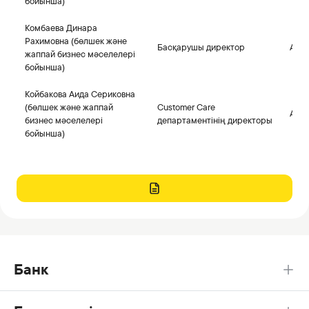
бойынша)
Комбаева Динара
Рахимовна (бөлшек және
Басқарушы директор
Айды
жаппай бизнес мәселелері
бойынша)
Койбакова Аида Сериковна
(бөлшек және жаппай
Customer Care
Айды
бизнес мәселелері
департаментінің директоры
бойынша)
Банк