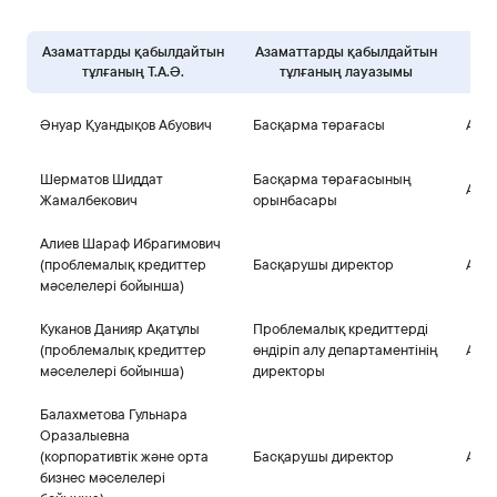
Азаматтарды қабылдайтын
Азаматтарды қабылдайтын
тұлғаның Т.А.Ә.
тұлғаның лауазымы
Әнуар Қуандықов Абуович
Басқарма төрағасы
Айды
Шерматов Шиддат
Басқарма төрағасының
Айды
Жамалбекович
орынбасары
Алиев Шараф Ибрагимович
(проблемалық кредиттер
Басқарушы директор
Айды
мәселелері бойынша)
Куканов Данияр Ақатұлы
Проблемалық кредиттерді
(проблемалық кредиттер
өндіріп алу департаментінің
Айды
мәселелері бойынша)
директоры
Балахметова Гульнара
Оразалыевна
(корпоративтік және орта
Басқарушы директор
Айды
бизнес мәселелері