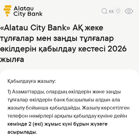
KK
«Alatau City Bank» АҚ жеке
тұлғалар мен заңды тұлғалар
өкілдерін қабылдау кестесі 2026
жылға
Қабылдауға жазылу:
1) Азаматтарды, олардың өкілдерін және заңды
тұлғалар өкілдерін банк басшылығы алдын ала
жазылу бойынша қабылдайды. Жазылу көрсетілген
телефон нөмірлері арқылы қабылдау күніне дейін
кемінде 2 (екі) жұмыс күні бұрын жүзеге
асырылады.