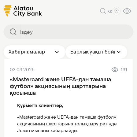
KK
Хабарламалар
Барлық уақыт бойы
03.03.2025
131
«Mastercard және UEFA-дан тамаша
футбол» акциясының шарттарына
қосымша
Құрметті клиенттер,
«
Mastercard және UEFA-дан тамаша футбол
»
акциясының шарттарына толықтыру ретінде
Jusan мынаны хабарлайды: