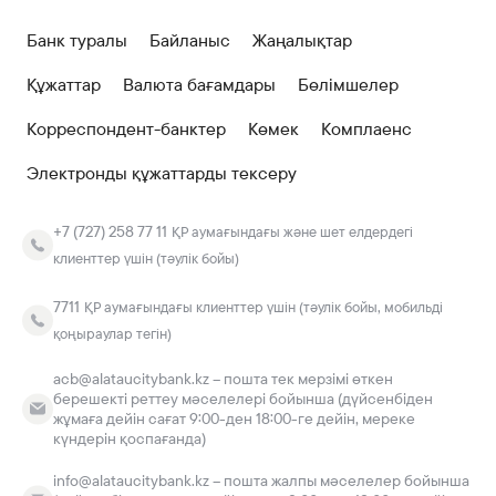
Банк туралы
Байланыс
Жаңалықтар
Құжаттар
Валюта бағамдары
Бөлімшелер
Корреспондент-банктер
Көмек
Комплаенс
Электронды құжаттарды тексеру
+7 (727) 258 77 11
ҚР аумағындағы және шет елдердегі
клиенттер үшін (тәулік бойы)
7711
ҚР аумағындағы клиенттер үшін (тәулік бойы, мобильді
қоңыраулар тегін)
acb@alataucitybank.kz – пошта тек мерзімі өткен
берешекті реттеу мәселелері бойынша (дүйсенбіден
жұмаға дейін сағат 9:00-ден 18:00-ге дейін, мереке
күндерін қоспағанда)
info@alataucitybank.kz – пошта жалпы мәселелер бойынша