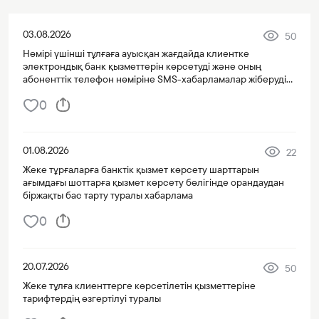
03.08.2026
50
Нөмірі үшінші тұлғаға ауысқан жағдайда клиентке
электрондық банк қызметтерін көрсетуді және оның
абоненттік телефон нөміріне SMS-хабарламалар жіберуді
тоқтату туралы хабарлама
0
01.08.2026
22
Жеке тұрғаларға банктік қызмет көрсету шарттарын
ағымдағы шоттарға қызмет көрсету бөлігінде орандаудан
біржақты бас тарту туралы хабарлама
0
20.07.2026
50
Жеке тұлға клиенттерге көрсетілетін қызметтеріне
тарифтердің өзгертілуі туралы