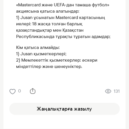
«Mastercard және UEFA-дан тамаша футбол»
акциясына қатыса алатындар:
1) Jusan ұсынатын Mastercard картасының
иелері: 18 жасқа толған барлық
қазақстандықтар мен Қазақстан
Республикасында тұрақты тұратын адамдар;
Кім қатыса алмайды:
1) Jusan қызметкерлері;
2) Мемлекеттік қызметкерлер: әскери
міндеттілер және шенеуніктер.
0
131
Жаңалықтарға жазылу