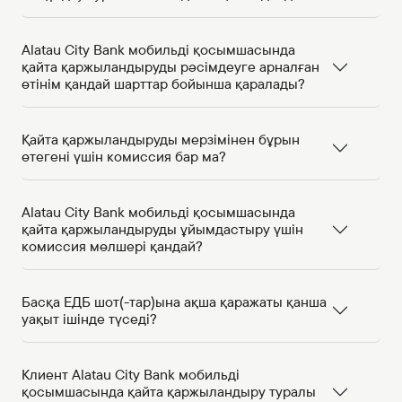
Alatau City Bank мобильді қосымшасында
қайта қаржыландыруды рәсімдеуге арналған
өтінім қандай шарттар бойынша қаралады?
Қайта қаржыландыруды мерзімінен бұрын
өтегені үшін комиссия бар ма?
Alatau City Bank мобильді қосымшасында
қайта қаржыландыруды ұйымдастыру үшін
комиссия мөлшері қандай?
Басқа ЕДБ шот(-тар)ына ақша қаражаты қанша
уақыт ішінде түседі?
Клиент Alatau City Bank мобильді
қосымшасында қайта қаржыландыру туралы