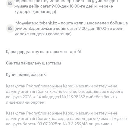
берешекті реттеу мәселелері бойынша (дүйсенбіден
жұмаға дейін сағат 9:00-ден 18:00-ге дейін, мереке
күндерін қоспағанда)
info@alataucitybank.kz – пошта жалпы мәселелер бойынша
(дүйсенбіден жұмаға дейін сағат 9:00-ден 18:00-ге дейін,
мереке күндерін қоспағанда)
Қарыздарды өтеу шарттары мен тәртібі
Сайтты пайдалану шарттары
Құпиялылық саясаты
Қазақстан Республикасының Қаржы нарығын реттеу және
дамыту агенттігі банктік және өзге де операцияларды жүзеге
асыруға 2026 ж. 14 шілдедегі № 1.1.998.132 әмбебап банктік
лицензияны берген
Қазақстан Республикасының Қаржы нарығын реттеу және
дамыту агенттігі бағалы қағаздар нарығындағы қызметті жүзеге
асыруға берген 03.07.2025 ж. № 3.3.259/48 лицензиясы