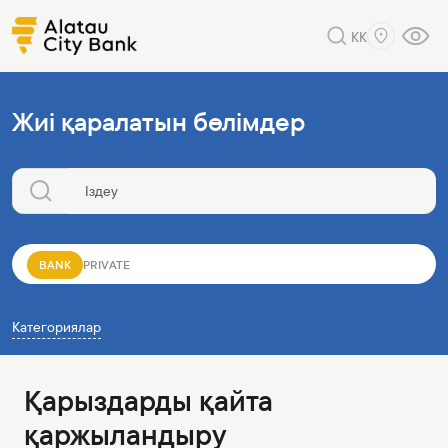
KK
Жиі қаралатын бөлімдер
BANK
PRIVATE
Категориялар
Қарыздарды қайта
қаржыландыру