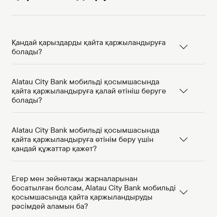
Қандай қарыздарды қайта қаржыландыруға
болады?
Alatau City Bank мобильді қосымшасында
қайта қаржыландыруға қалай өтініш беруге
болады?
Alatau City Bank мобильді қосымшасында
қайта қаржыландыруға өтінім беру үшін
қандай құжаттар қажет?
Егер мен зейнетақы жарналарынан
босатылған болсам, Alatau City Bank мобильді
қосымшасында қайта қаржыландыруды
рәсімдей аламын ба?