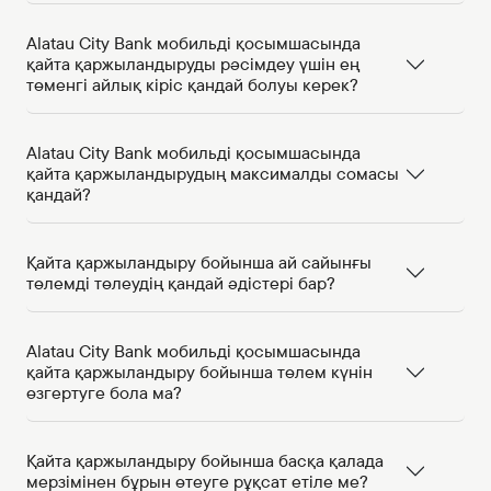
Alatau City Bank мобильді қосымшасында
қайта қаржыландыруды рәсімдеу үшін ең
төменгі айлық кіріс қандай болуы керек?
Alatau City Bank мобильді қосымшасында
қайта қаржыландырудың максималды сомасы
қандай?
Қайта қаржыландыру бойынша ай сайынғы
төлемді төлеудің қандай әдістері бар?
Alatau City Bank мобильді қосымшасында
қайта қаржыландыру бойынша төлем күнін
өзгертуге бола ма?
Қайта қаржыландыру бойынша басқа қалада
мерзімінен бұрын өтеуге рұқсат етіле ме?