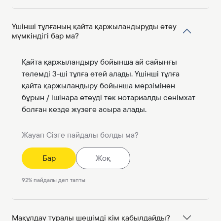
Үшінші тұлғаның қайта қаржыландыруды өтеу
мүмкіндігі бар ма?
Қайта қаржыландыру бойынша ай сайынғы
төлемді 3-ші тұлға өтей алады. Үшінші тұлға
қайта қаржыландыру бойынша мерзімінен
бұрын / ішінара өтеуді тек нотариалды сенімхат
болған кезде жүзеге асыра алады.
Жауап Сізге пайдалы болды ма?
Бар
Жоқ
92
%
пайдалы деп тапты
Мақұлдау туралы шешімді кім қабылдайды?