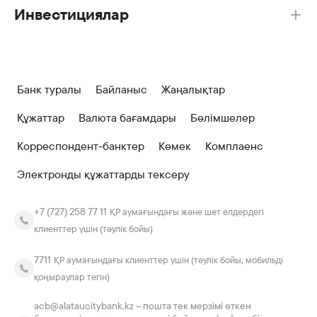
Инвестициялар
Банк туралы
Байланыс
Жаңалықтар
Құжаттар
Валюта бағамдары
Бөлімшелер
Корреспондент-банктер
Көмек
Комплаенс
Электронды құжаттарды тексеру
+7 (727) 258 77 11
ҚР аумағындағы және шет елдердегі
клиенттер үшін (тәулік бойы)
7711
ҚР аумағындағы клиенттер үшін (тәулік бойы, мобильді
қоңыраулар тегін)
acb@alataucitybank.kz – пошта тек мерзімі өткен