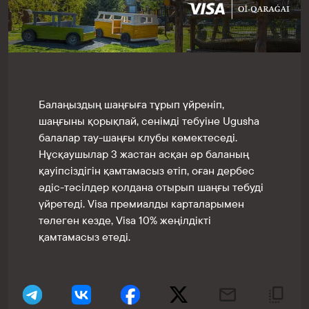
Балаңыздың шаңғыға тұрып үйреніп,
шаңғыны қорықпай, сенімді тебуіне Ugusha
балалар тау-шаңғы клубы көмектеседі.
Нұсқаушылар 3 жастан асқан әр баланың
қауіпсіздігін қамтамасыз етіп, оған дербес
әдіс-тәсілдер қолдана отырып шаңғы тебуді
үйретеді. Visa премиалды карталарымен
төлеген кезде, Visa 10% жеңілдікті
қамтамасыз етеді.