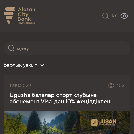
KK
Барлық уақыт
19.10.2022
103
Ugusha балалар спорт клубына
абонемент Visa-дан 10% жеңілдікпен