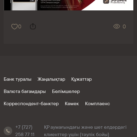
0
0
Банк туралы
Жаңалықтар
Құжаттар
Валюта бағамдары
Бөлімшелер
Корреспондент-банктер
Көмек
Комплаенс
+7 (727)
ҚР аумағындағы және шет елдердегі
258 77 11
клиенттер үшін (тәулік бойы)