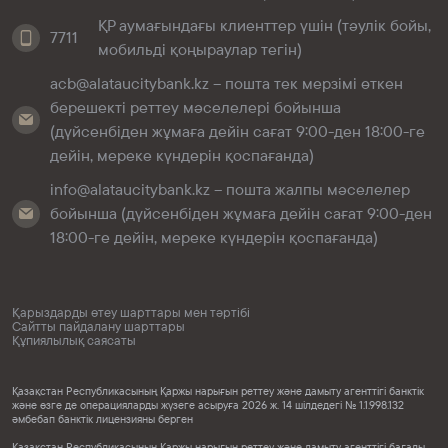
ҚР аумағындағы клиенттер үшін (тәулік бойы,
7711
мобильді қоңыраулар тегін)
acb@alataucitybank.kz – пошта тек мерзімі өткен
берешекті реттеу мәселелері бойынша
(дүйсенбіден жұмаға дейін сағат 9:00-ден 18:00-ге
дейін, мереке күндерін қоспағанда)
info@alataucitybank.kz – пошта жалпы мәселелер
бойынша (дүйсенбіден жұмаға дейін сағат 9:00-ден
18:00-ге дейін, мереке күндерін қоспағанда)
Қарыздарды өтеу шарттары мен тәртібі
Сайтты пайдалану шарттары
Құпиялылық саясаты
Қазақстан Республикасының Қаржы нарығын реттеу және дамыту агенттігі банктік
және өзге де операцияларды жүзеге асыруға 2026 ж. 14 шілдедегі № 1.1.998.132
әмбебап банктік лицензияны берген
Қазақстан Республикасының Қаржы нарығын реттеу және дамыту агенттігі бағалы