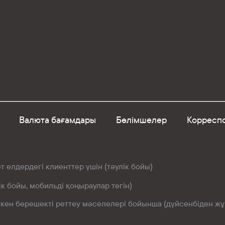
Валюта бағамдары
Бөлімшелер
Корреспо
 елдердегі клиенттер үшін (тәулік бойы)
ік бойы, мобильді қоңыраулар тегін)
өткен берешекті реттеу мәселелері бойынша (дүйсенбіден жұм