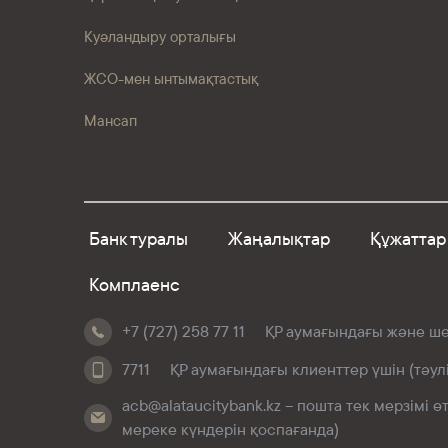
Куәландыру орталығы
ЖСО-мен ынтымақтастық
Мансап
Банк туралы
Жаңалықтар
Құжаттар
Комплаенс
+7 (727) 258 77 11
ҚР аумағындағы және шет
7711
ҚР аумағындағы клиенттер үшін (тәул
acb@alataucitybank.kz – пошта тек мерзімі 
мереке күндерін қоспағанда)