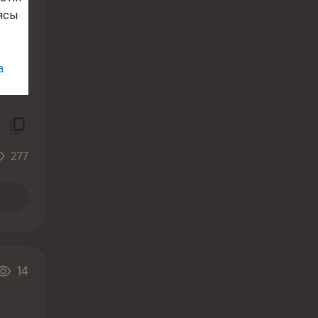
иясы
а
277
14