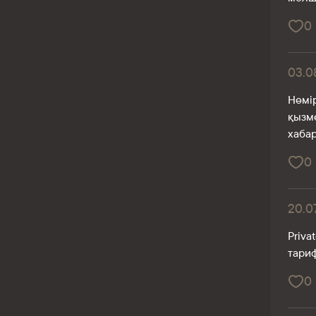
0
03.0
Нөмір
қызме
хабар
0
20.0
Priva
тариф
0