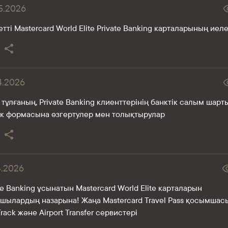
5.2026
тті Mastercard World Elite Private Banking карталарының иеле
4.2026
тұлғаның, Private Banking клиенттерінің банктік салым шар
лік формасына өзгертулер мен толықтырулар
4.2026
te Banking ұсынатын Mastercard World Elite карталарын
ушылардың назарына! Жаңа Mastercard Travel Pass қосымшас
Track және Airport Transfer сервистері