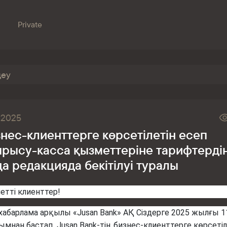
Private
Бөлімшелер
Біздің банк
Сатылатын мүлік
Банкингке кіру
6.2025
Сұрақ-жауап
Сатып алу
нес-клиенттерге көрсетілетін есеп
Құжаттар
ESG
рысу-касса қызметтеріне тарифтерді
Бөлімшелер
а редакцияда бекітілуі туралы
Жаңалықтар
Корреспондент банктер
етті клиенттер!
Банкте жұмыс істеу
хабарлама арқылы «Jusan Bank» АҚ Сіздерге 2025 жылғы 1
Азаматтарды қабылдау
ымнан бастап Jusan Bank-тің бизнес-клиенттерге көрсетіл