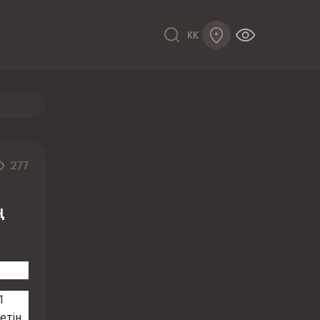
KK
277
ң
1
етін