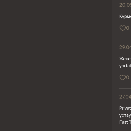
20.0
Құрме
0
29.0
Жеке 
үлгі
0
27.0
Priva
ұста
Fast 