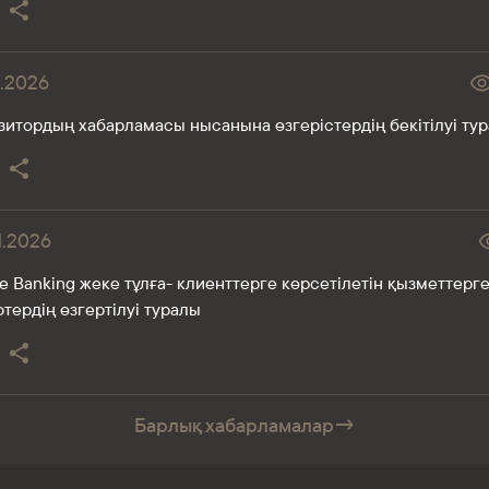
3.2026
зитордың хабарламасы нысанына өзгерістердің бекітілуі ту
1.2026
te Banking жеке тұлға- клиенттерге көрсетілетін қызметтерг
тердің өзгертілуі туралы
Барлық хабарламалар
→