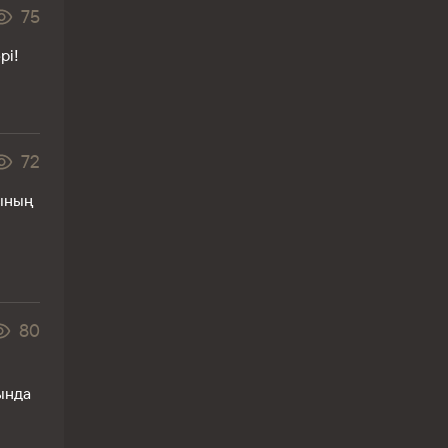
75
рі!
72
тының
80
ында