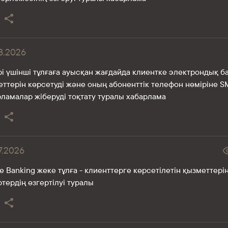
8.2026
і үшінші тұлғаға ауысқан жағдайда клиентке электрондық б
ттерін көрсетуді және оның абоненттік телефон нөміріне S
ламалар жіберуді тоқтату туралы хабарлама
7.2026
te Banking жеке тұлға - клиенттерге көрсетілетін қызметтері
тердің өзгертілуі туралы