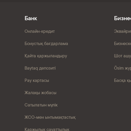
Банк
Бизне
Онлайн-кредит
Эквайри
Бонустық бағдарлама
Бизнеск
Қайта қаржыландыру
Шот ашу
Baytaq депозиті
Ösim жу
Pay картасы
Басқа қ
Жалақы жобасы
Сатылатын мүлік
ЖСО-мен ынтымақтастық
Қаржылық сауаттылық