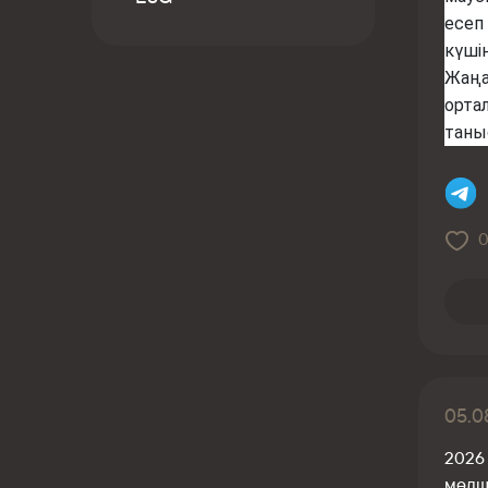
Kaspi QR
есеп
күші
Жаңа
орта
таны
05.0
2026
мөлш