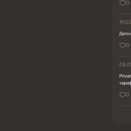
0
19.0
Депо
0
05.0
Priva
тариф
0