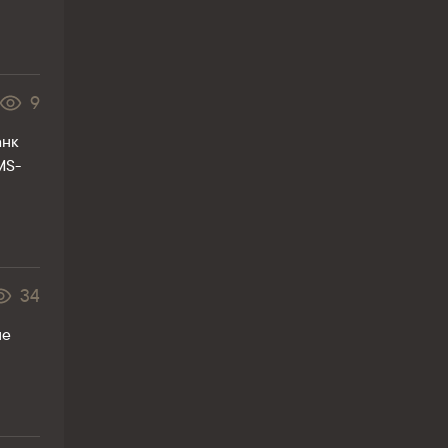
9
анк
MS-
34
не