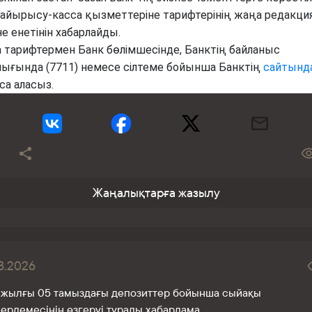
 айырысу-касса қызметтеріне тарифтерінің жаңа редакц
не енетінін хабарлайды.
 тарифтермен Банк бөлімшесінде, Банктің байланыс
лығында (7711) немесе сілтеме бойынша Банктің
сайтынд
са аласыз.
0
Жаңалықтарға жазылу
8.2026
 жылғы 05 тамыздағы депозиттер бойынша сыйақы
ерлемесінің өзгеруі туралы хабарлама