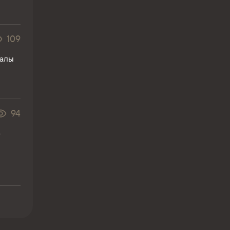
109
ралы
94
е