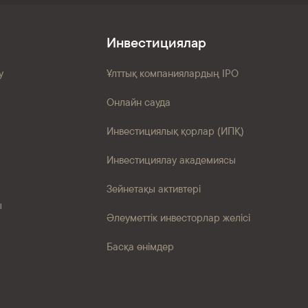
Инвестициялар
у
Ұлттық компаниялардың IPO
Онлайн сауда
Инвестициялық қорлар (ИПҚ)
Инвестициялау академиясы
Зейнетақы активтері
ы
Әлеуметтік инвесторлар желісі
Басқа өнімдер