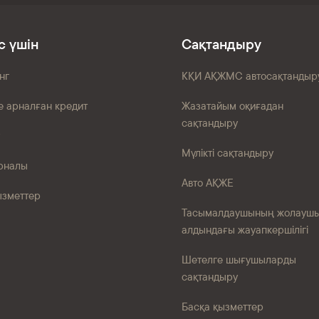
с үшін
Сақтандыру
нг
КҚИ АҚЖМС автосақтандыр
е арналған кредит
Жазатайым оқиғадан
сақтандыру
Мүлікті сақтандыру
рналы
Авто АҚЖЕ
ызметтер
Тасымалдаушының жолауш
алдындағы жауапкершілігі
Шетелге шығушыларды
сақтандыру
Басқа қызметтер