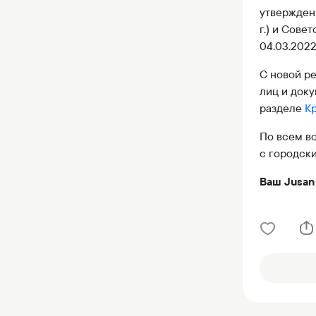
утвержден
г.) и Сове
04.03.2022
С новой р
лиц и док
разделе
К
По всем во
с городски
Ваш Jusan