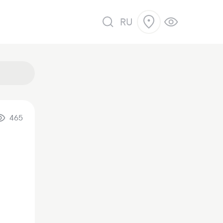
RU
465
 продажу