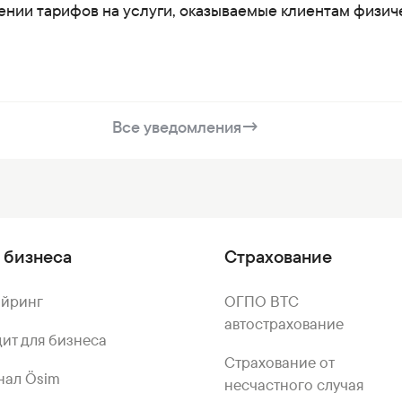
ении тарифов на услуги, оказываемые клиентам физи
Все уведомления
→
 бизнеса
Страхование
айринг
ОГПО ВТС
автострахование
ит для бизнеса
Страхование от
нал Ösim
несчастного случая