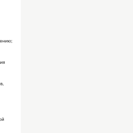
ению;
ния
в,
ой