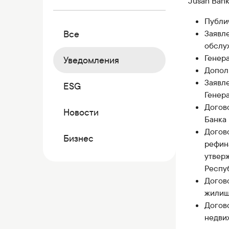
Jusan Ban
Коммерческие бумаги
Бонусная программа
Публи
Все
Заявл
Kaspi QR
обслу
Генер
Уведомления
Допол
Заявле
ESG
Генер
Догов
Новости
Банка
Догов
Бизнес
рефин
утвер
Респуб
Догов
жилищ
Догов
недви