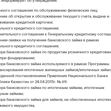
k информирует об утверждении:
Карьера в банке
Приём граждан
чного соглашения по обслуживанию физических лиц;
ение об открытии и обслуживании текущего счета, выдаче и
живании кредитной карточки;
ального кредитного соглашения;
нительного соглашения к Генеральному кредитному соглаш
нии-заявки на получение банковского займа в рамках
ального кредитного соглашения;
ора банковского займа по продуктам розничного кредитова
 при фондировании;
ора банковского займа используемого в рамках Программы
ансирования ипотечных жилищных займов/ипотечных займо
жденной постановлением Правления Национального Банка
лики Казахстан от 24.04.2015г. № 69;
ора банковского займа по ипотечным займам, ипотечным
ным займам;
ора банковского займа для займов, не обеспеченных ипотек
жимого имущества,