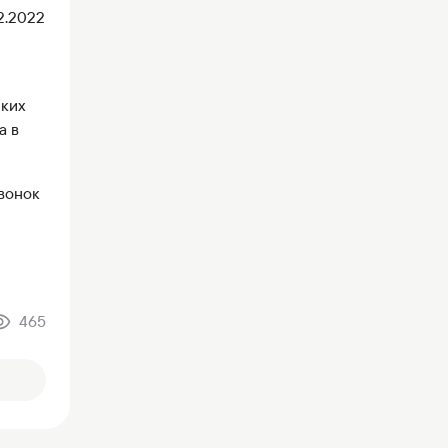
2.2022
ских
а в
вонок
465