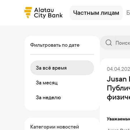
Частным лицам
Б
Фильтровать по дате
За всё время
04.04.20
Кредиты
Alatau City Bank Tole
Новости
Переводы
Тарифы
Страховани
Jusan
Депозиты
Кредиты
Курсы валют
Депозиты
Журнал Ösi
Валюты
За месяц
Публи
Карты
Депозиты
Помощь
Дебетовые карты
Банкинг
Инвестици
физич
За неделю
Зарплатный проект
Инвестиции
Сейфы
Другие прод
Переводы
Банки-корреспонденты
Коммерческие бумаги
Уважаемые
Сейфовый депозитарий
Категории новостей