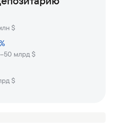
депозитарию
млн $
7%
н–50 млрд $
лрд $