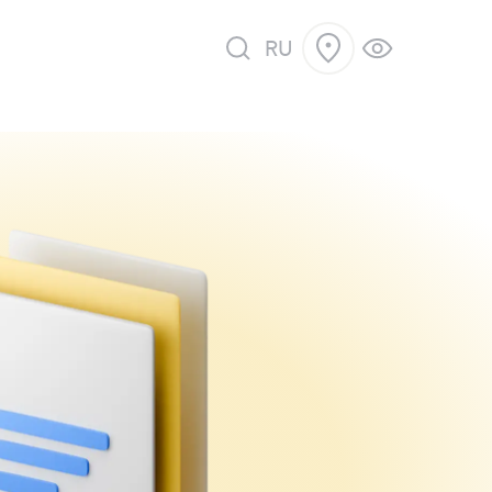
RU
 продажу