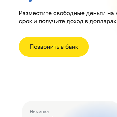
Коммерческие бумаги
Бонусная программа
Разместите свободные деньги на 
Kaspi QR
срок и получите доход в долларах
Позвонить в банк
Номинал