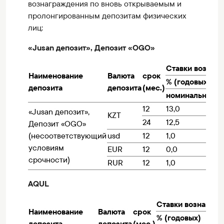
вознаграждения по вновь открываемым и
пролонгированным депозитам физических
лиц:
«Jusan депозит», Депозит «OGO»
Ставки вознаг
Наименование
Валюта
срок
% (годовых)
депозита
депозита
(мес.)
номинальная
э
12
13,0
до
«Jusan депозит»,
KZT
24
12,5
до
Депозит «OGO»
(несоответствующий
usd
12
1,0
до
условиям
EUR
12
0,0
до
срочности)
RUR
12
1,0
до
AQUL
Ставки вознагра
Наименование
Валюта
срок
% (годовых)
депозита
депозита
(мес.)