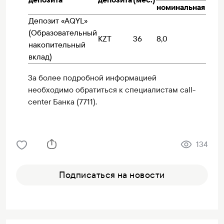
номинальная
эффе
Депозит «AQYL»
(Образовательный
KZT
36
8,0
до 8,
накопительный
вклад)
За более подробной информацией
необходимо обратиться к специалистам call-
center Банка (7711).
134
Подписаться на новости