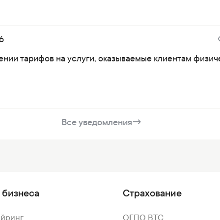
6
ении тарифов на услуги, оказываемые клиентам физи
Все уведомления
→
 бизнеса
Страхование
айринг
ОГПО ВТС