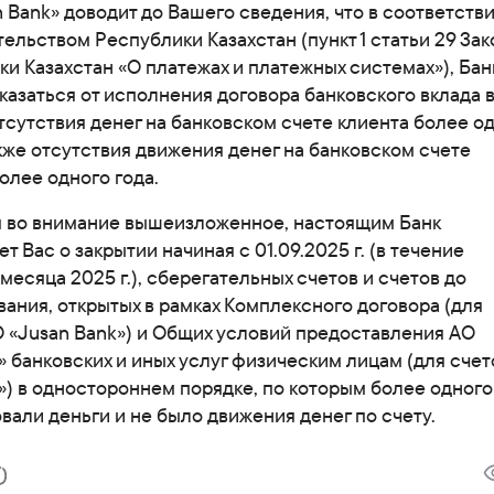
Карьера в банке
 Bank» доводит до Вашего сведения, что в соответстви
ельством Республики Казахстан (пункт 1 статьи 29 Зак
Приём граждан
и Казахстан «О платежах и платежных системах»), Бан
казаться от исполнения договора банковского вклада 
тсутствия денег на банковском счете клиента более о
акже отсутствия движения денег на банковском счете
олее одного года.
 во внимание вышеизложенное, настоящим Банк
т Вас о закрытии начиная с 01.09.2025 г. (в течение
месяца 2025 г.), сберегательных счетов и счетов до
ания, открытых в рамках Комплексного договора (для
О «Jusan Bank») и Общих условий предоставления АО
 банковских и иных услуг физическим лицам (для счет
) в одностороннем порядке, по которым более одного
вали деньги и не было движения денег по счету.