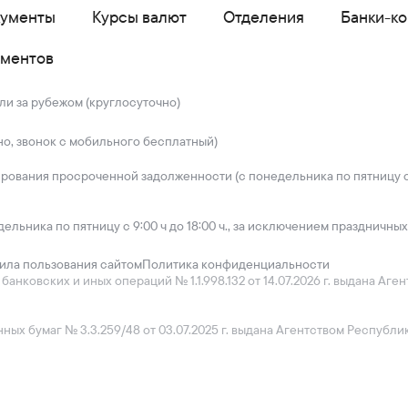
кументы
Курсы валют
Отделения
Банки-к
ументов
ли за рубежом (круглосуточно)
но, звонок с мобильного бесплатный)
ирования просроченной задолженности (с понедельника по пятницу с 
дельника по пятницу с 9:00 ч до 18:00 ч., за исключением праздничных
ила пользования сайтом
Политика конфиденциальности
нковских и иных операций № 1.1.998.132 от 14.07.2026 г. выдана Аг
ых бумаг № 3.3.259/48 от 03.07.2025 г. выдана Агентством Республ