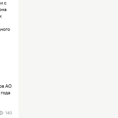
и с
она
к
в
дного
ов АО
 года
140