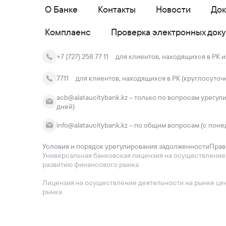
О Банке
Контакты
Новости
До
Комплаенс
Проверка электронных док
+7 (727) 258 77 11
для клиентов, находящихся в РК и
7711
для клиентов, находящихся в РК (круглосуточ
acb@alataucitybank.kz – только по вопросам урегул
дней)
info@alataucitybank.kz – по общим вопросам (с поне
Условия и порядок урегулирования задолженности
Прав
Универсальная банковская лицензия на осуществление ба
развитию финансового рынка
Лицензия на осуществление деятельности на рынке ценн
рынка