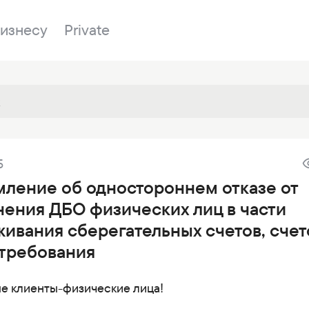
изнесу
Private
Отделения
5
е
О банке
Имущество на
Войти в банкинг
мление об одностороннем отказе от
m
Вопросы и ответы
Закупки
нения ДБО физических лиц в части
и
Документы
ESG
ивания сберегательных счетов, счет
укты
Отделения
стребования
Новости
е клиенты-физические лица!
Банки-корреспонденты