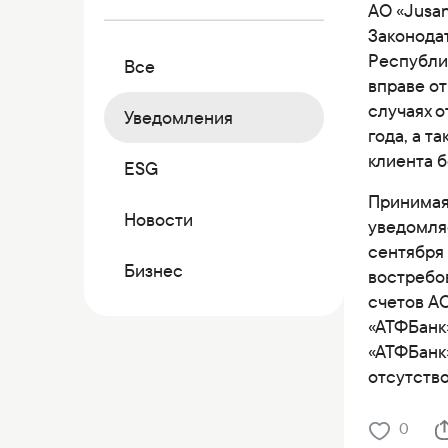
Коммерческие бумаги
АО «Jusan
Законодат
Бонусная программа
Республик
Все
Kaspi QR
вправе от
случаях о
Уведомления
года, а т
клиента б
ESG
Принимая
Новости
уведомляе
сентября 
Бизнес
востребов
счетов А
«АТФБанк»
«АТФБанк»
отсутство
0