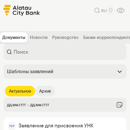
RU
Документы
Новости
Руководство
Банки-корреспондент
Шаблоны заявлений
Актуальное
Архив
дд.мм.гггг - дд.мм.гггг
Заявление для присвоения УНК
PDF