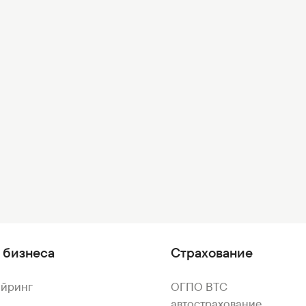
 бизнеса
Страхование
айринг
ОГПО ВТС
автострахование