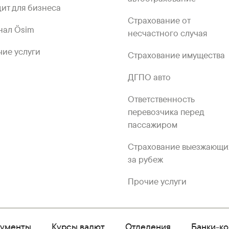
ит для бизнеса
Страхование от
нал Ösim
несчастного случая
ие услуги
Страхование имущества
ДГПО авто
Ответственность
перевозчика перед
пассажиром
Страхование выезжающи
за рубеж
Прочие услуги
кументы
Курсы валют
Отделения
Банки-к