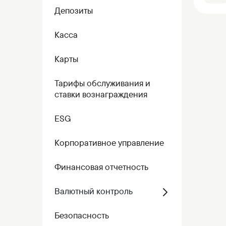
Коммерческие бумаги
Депозиты
Бонусная программа
Касса
Kaspi QR
Карты
Тарифы обслуживания и
ставки вознаграждения
ESG
Корпоративное управление
Финансовая отчетность
Валютный контроль
Безопасность