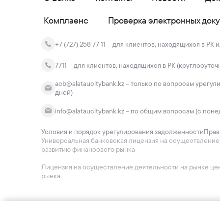
Комплаенс
Проверка электронных док
+7 (727) 258 77 11
для клиентов, находящихся в РК и
7711
для клиентов, находящихся в РК (круглосуточ
acb@alataucitybank.kz – только по вопросам урегул
дней)
info@alataucitybank.kz – по общим вопросам (с поне
Условия и порядок урегулирования задолженности
Прав
Универсальная банковская лицензия на осуществление ба
развитию финансового рынка
Лицензия на осуществление деятельности на рынке ценн
рынка