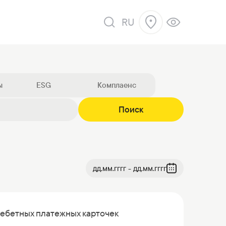
RU
ы
ESG
Комплаенс
Поиск
 продажу
дд.мм.гггг - дд.мм.гггг
ебетных платежных карточек