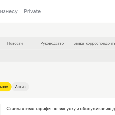
изнесу
Private
Новости
Руководство
Банки-корреспондент
Отделения
е
О банке
Имущество на
Войти в банкинг
m
Вопросы и ответы
Закупки
и
Документы
ESG
льное
Архив
укты
Отделения
Новости
Банки-корреспонденты
Стандартные тарифы по выпуску и обслуживанию д