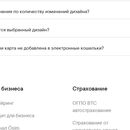
ичения по количеству изменений дизайна?
тся выбранный дизайн?
ли карта не добавлена в электронные кошельки?
 бизнеса
Страхование
айринг
ОГПО ВТС
автострахование
ит для бизнеса
Страхование от
нал Ösim