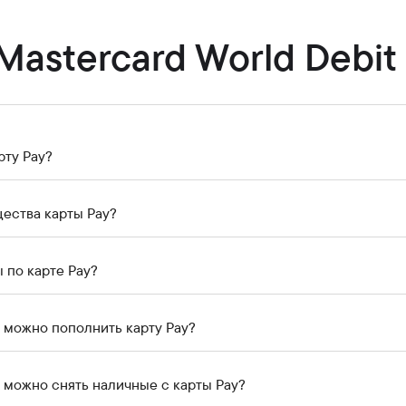
Карьера в банке
Приём граждан
 Mastercard World Debit
рту Pay?
ества карты Pay?
онусы по карте Pay?
 можно пополнить карту Pay?
 можно снять наличные с карты Pay?