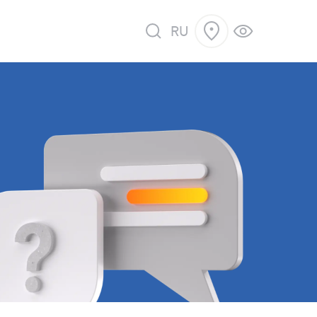
RU
 продажу