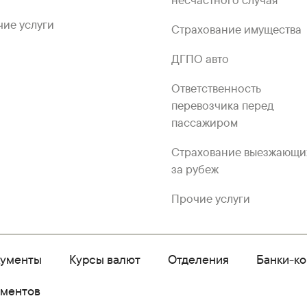
несчастного случая
ие услуги
Страхование имущества
ДГПО авто
Ответственность
перевозчика перед
пассажиром
Страхование выезжающи
за рубеж
Прочие услуги
кументы
Курсы валют
Отделения
Банки-к
ументов