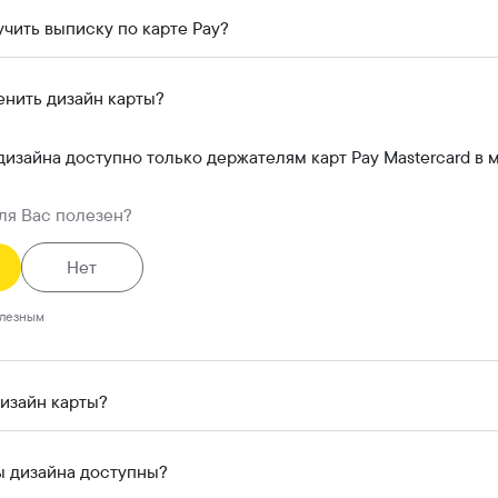
учить выписку по карте Pay?
енить дизайн карты?
изайна доступно только держателям карт Pay Mastercard в
ля Вас полезен?
Нет
олезным
дизайн карты?
ы дизайна доступны?