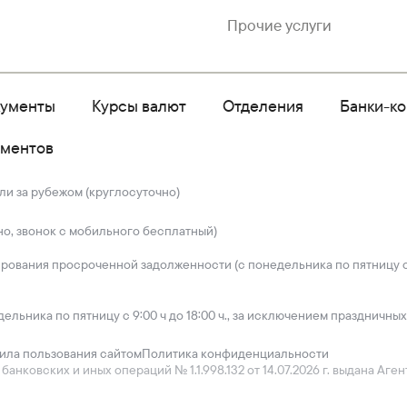
Прочие услуги
кументы
Курсы валют
Отделения
Банки-к
ументов
ли за рубежом (круглосуточно)
но, звонок с мобильного бесплатный)
ирования просроченной задолженности (с понедельника по пятницу с 
дельника по пятницу с 9:00 ч до 18:00 ч., за исключением праздничных
ила пользования сайтом
Политика конфиденциальности
нковских и иных операций № 1.1.998.132 от 14.07.2026 г. выдана Аг