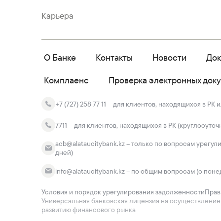
Карьера
О Банке
Контакты
Новости
До
Комплаенс
Проверка электронных док
+7 (727) 258 77 11
для клиентов, находящихся в РК и
7711
для клиентов, находящихся в РК (круглосуточ
acb@alataucitybank.kz – только по вопросам урегул
дней)
info@alataucitybank.kz – по общим вопросам (с поне
Условия и порядок урегулирования задолженности
Прав
Универсальная банковская лицензия на осуществление ба
развитию финансового рынка