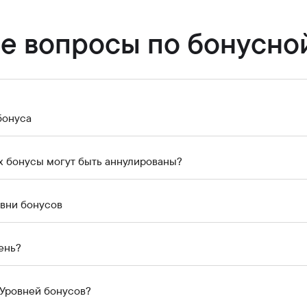
Карьера в банке
Приём граждан
е вопросы по бонусно
бонуса
ях бонусы могут быть аннулированы?
вни бонусов
ень?
 Уровней бонусов?