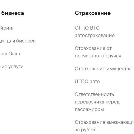
 бизнеса
Страхование
айринг
ОГПО ВТС
автострахование
ит для бизнеса
Страхование от
нал Ösim
несчастного случая
ие услуги
Страхование имущества
ДГПО авто
Ответственность
перевозчика перед
пассажиром
Страхование выезжающи
за рубеж