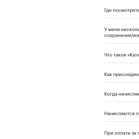
Где посмотрет
У меня несколь
сохранения/из
Что такое «Кат
Как присоедин
Когда начисля
Начисляются л
При оплате за