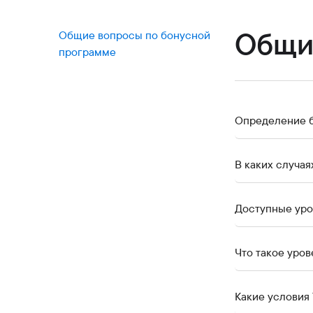
Коммерческие бумаги
Бонусная программа
Общи
Общие вопросы по бонусной
программе
Kaspi QR
Определение 
В каких случа
Доступные уро
Что такое уров
Какие условия