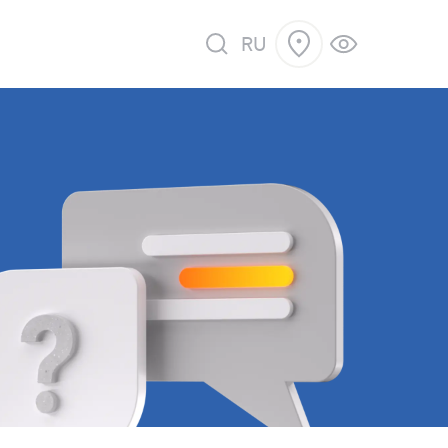
RU
 продажу