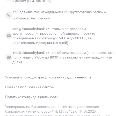
рубежом (круглосуточно)
7711
для клиентов, находящихся в РК (круглосуточно, звонок с
мобильного бесплатный)
acb@alataucitybank.kz – только по вопросам
урегулирования просроченной задолженности (с
понедельника по пятницу с 9:00 ч до 18:00 ч., за
исключением праздничных дней)
info@alataucitybank.kz – по общим вопросам (с понедельника
по пятницу с 9:00 ч до 18:00 ч., за исключением праздничных
дней)
Условия и порядок урегулирования задолженности
Правила пользования сайтом
Политика конфиденциальности
Универсальная банковская лицензия на осуществление
банковских и иных операций № 1.1.998.132 от 14.07.2026 г.
выдана Агентством Республики Казахстан по регулированию и