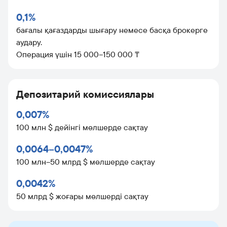
0,1%
бағалы қағаздарды шығару немесе басқа брокерге
аудару.
Операция үшін 15 000–150 000 ₸
Депозитарий комиссиялары
0,007%
100 млн $ дейінгі мөлшерде сақтау
0,0064–0,0047%
100 млн–50 млрд $ мөлшерде сақтау
0,0042%
50 млрд $ жоғары мөлшерді сақтау