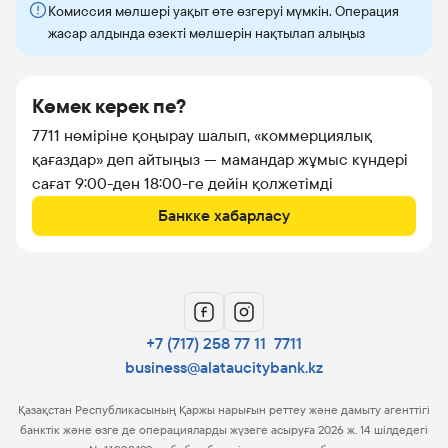
Комиссия мөлшері уақыт өте өзгеруі мүмкін. Операция
жасар алдында өзекті мөлшерін нақтылап алыңыз
Көмек керек пе?
7711 нөміріне қоңырау шалып, «коммерциялық
қағаздар» деп айтыңыз — мамандар жұмыс күндері
сағат 9:00-ден 18:00-ге дейін қолжетімді
Банкке хабарласу
+7 (717) 258 77 11
7711
business@alataucitybank.kz
Қазақстан Республикасының Қаржы нарығын реттеу және дамыту агенттігі
банктік және өзге де операцияларды жүзеге асыруға 2026 ж. 14 шілдедегі