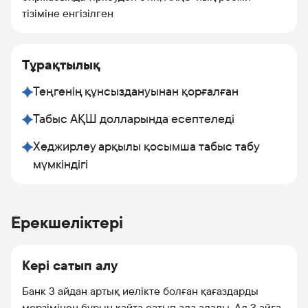
тізіміне енгізілген
Тұрақтылық
Теңгенің құнсыздануынан қорғалған
Табыс АҚШ долларында есептеледі
Хеджирлеу арқылы қосымша табыс табу
мүмкіндігі
Ерекшеліктері
Кері сатып алу
Банк 3 айдан артық иелікте болған қағаздарды
мерзімінен бұрын қайта сатып ала алады. Ал 3 айға