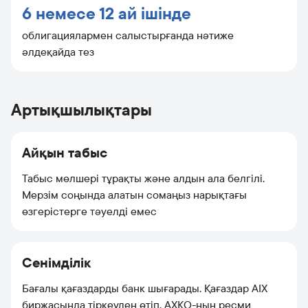
6 немесе 12 ай ішінде
облигациялармен салыстырғанда нәтиже
әлдеқайда тез
Артықшылықтары
Айқын табыс
Табыс мөлшері тұрақты және алдын ала белгілі.
Мерзім соңында алатын сомаңыз нарықтағы
өзгерістерге тәуелді емес
Сенімділік
Бағалы қағаздарды банк шығарады. Қағаздар АІХ
биржасында тіркеуден өтіп, АХҚО-ның ресми