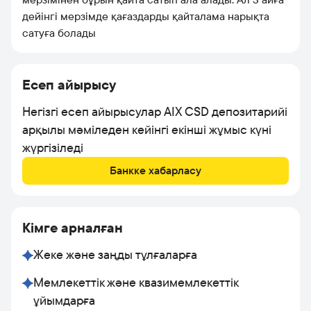
дейінгі мерзімде қағаздарды қайталама нарықта
сатуға болады
Есеп айырысу
Негізгі есеп айырысулар AIX CSD депозитарийі
арқылы мәміледен кейінгі екінші жұмыс күні
жүргізіледі
Банкке хабарласу
Кімге арналған
Жеке және заңды тұлғаларға
Мемлекеттік және квазимемлекеттік
ұйымдарға