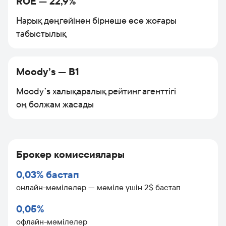
ROE — 22,9%
Нарық деңгейінен бірнеше есе жоғары
табыстылық
Moody’s — B1
Moody’s халықаралық рейтинг агенттігі
оң болжам жасады
Брокер комиссиялары
0,03% бастап
онлайн-мәмілелер — мәміле үшін 2$ бастап
0,05%
офлайн-мәмілелер