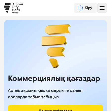
Кіру
Коммерциялық қағаздар
Артық ақшаны қысқа мерзімге салып,
долларда табыс табыңыз
Банкке хабарласу