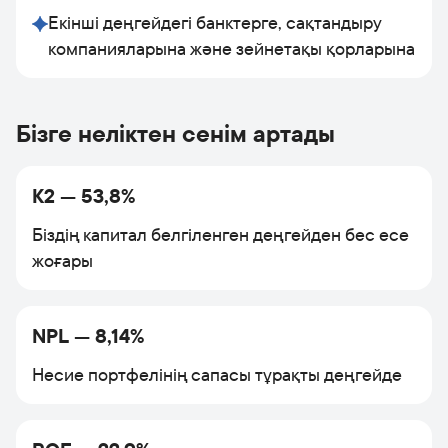
Екінші деңгейдегі банктерге, сақтандыру
компанияларына және зейнетақы қорларына
Бізге неліктен сенім артады
K2 — 53,8%
Біздің капитал белгіленген деңгейден бес есе
жоғары
NPL — 8,14%
Несие портфелінің сапасы тұрақты деңгейде