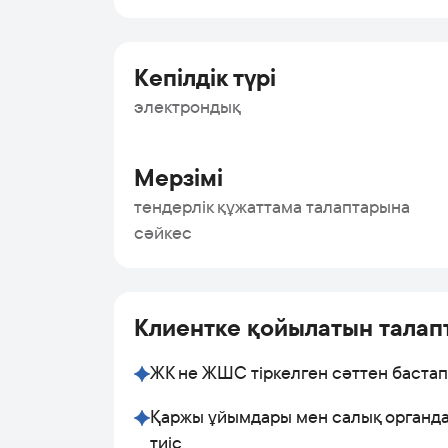
Кепілдік түрі
электрондық
Мерзімі
тендерлік құжаттама талаптарына
сәйкес
Клиентке қойылатын талап
ЖК не ЖШС тіркелген сәттен бастап 
Қаржы ұйымдары мен салық органд
тиіс