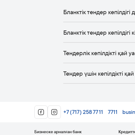
Бланктік тендер кепілдігі 
Бланктік тендер кепілдігі 
Тендерлік кепілдікті қай 
Тендер үшін кепілдікті қа
+7 (717) 258 77 11
7711
busi
Бизнеске арналған банк
Кредитт