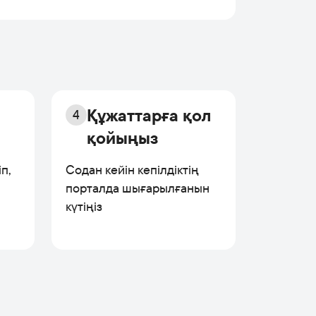
Құжаттарға қол
4
қойыңыз
п,
Содан кейін кепілдіктің
порталда шығарылғанын
күтіңіз