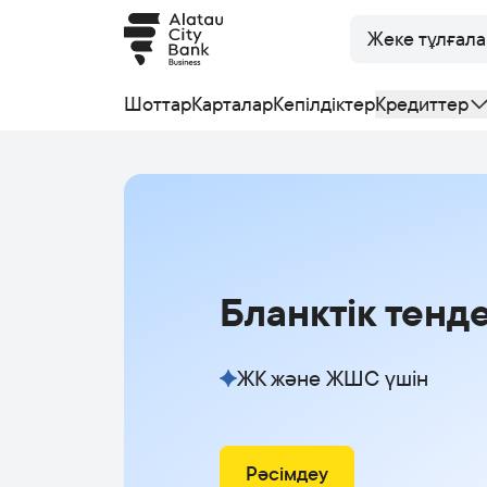
Жеке тұлғала
Шоттар
Карталар
Кепілдіктер
Кредиттер
Бланктік тенде
ЖК және ЖШС үшін
Рәсімдеу