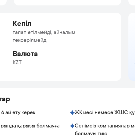
Кепіл
талап етілмейді, айналым
тексерілмейді
Валюта
KZT
тар
6 ай өту керек
ЖК иесі немесе ЖШС құ
арында қарызы болмауға
Сенімсіз компаниялар м
болмауы тиіс