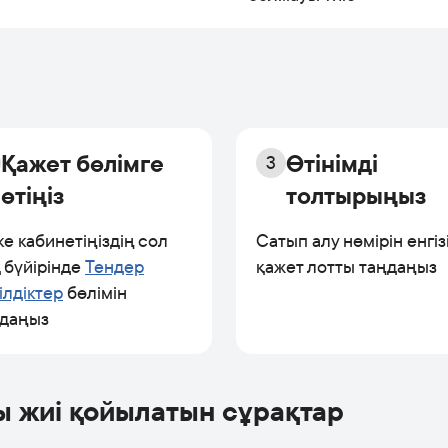
Қажет бөлімге
Өтінімді
3
өтіңіз
толтырыңыз
е кабинетіңіздің сол
Сатып алу нөмірін енгізі
 бүйірінде
Тендер
қажет лотты таңдаңыз
ілдіктер
бөлімін
ңдаңыз
ы жиі қойылатын сұрақтар