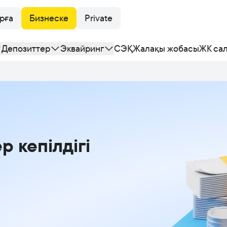
рға
Бизнеске
Private
Депозиттер
Эквайринг
СЭҚ
Жалақы жобасы
ЖК са
р кепілдігі