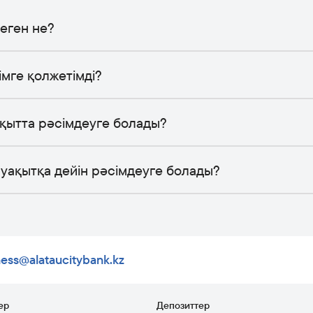
деген не?
кімге қолжетімді?
уақытта рәсімдеуге болады?
й уақытқа дейін рәсімдеуге болады?
ness@alataucitybank.kz
ер
Депозиттер