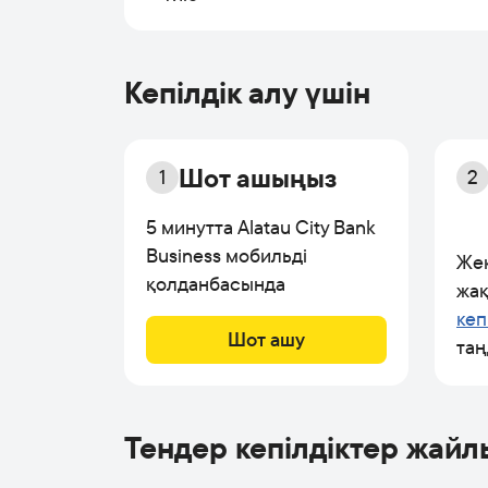
Кепілдік алу үшін
Шот ашыңыз
1
2
5 минутта Alatau City Bank
Business мобильді
Жек
қолданбасында
жақ
кеп
Шот ашу
та
Тендер кепілдіктер жайл