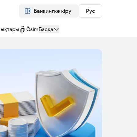
Банкингке кіру
Рус
лықтары
Ösim
Басқа