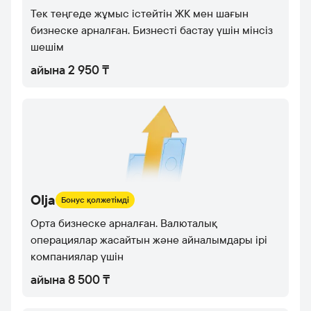
Тек теңгеде жұмыс істейтін ЖК мен шағын
бизнеске арналған. Бизнесті бастау үшін мінсіз
шешім
айына 2 950 ₸
Olja
Бонус қолжетімді
Орта бизнеске арналған. Валюталық
операциялар жасайтын және айналымдары ірі
компаниялар үшін
айына 8 500 ₸