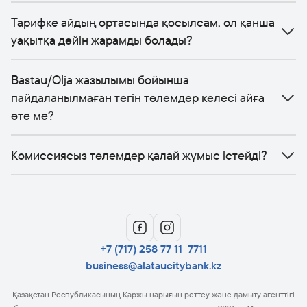
Тарифке айдың ортасында қосылсам, ол қанша
уақытқа дейін жарамды болады?
Bastau/Olja жазылымы бойынша
пайдаланылмаған тегін төлемдер келесі айға
өте ме?
Комиссиясыз төлемдер қалай жұмыс істейді?
+7 (717) 258 77 11
7711
business@alataucitybank.kz
Қазақстан Республикасының Қаржы нарығын реттеу және дамыту агенттігі