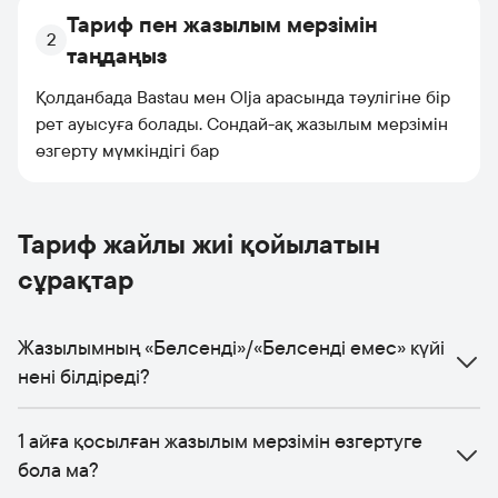
Тариф пен жазылым мерзімін
2
таңдаңыз
Қолданбада Bastau мен Olja арасында тәулігіне бір
рет ауысуға болады. Сондай-ақ жазылым мерзімін
өзгерту мүмкіндігі бар
Тариф жайлы жиі қойылатын
сұрақтар
Жазылымның «Белсенді»/«Белсенді емес» күйі
нені білдіреді?
1 айға қосылған жазылым мерзімін өзгертуге
бола ма?