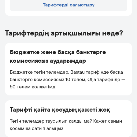
Тарифтерді салыстыру
Тарифтердің артықшылығы неде?
Бюджетке және басқа банктерге
комиссиясыз аударымдар
Бюджетке тегін төлемдер. Bastau тарифінде басқа
банктерге комиссиясыз 10 төлем, Olja тарифінде —
50 төлем қолжетімді
Тарифті қайта қосудың қажеті жоқ
Тегін төлемдер таусылып қалды ма? Қажет санын
қосымша сатып алыңыз