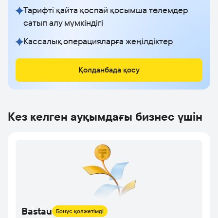
Тарифті қайта қоспай қосымша төлемдер
сатып алу мүмкіндігі
Кассалық операцияларға жеңілдіктер
Қолданбада қосу
Кез келген ауқымдағы бизнес үшін
Bastau
Бонус қолжетімді