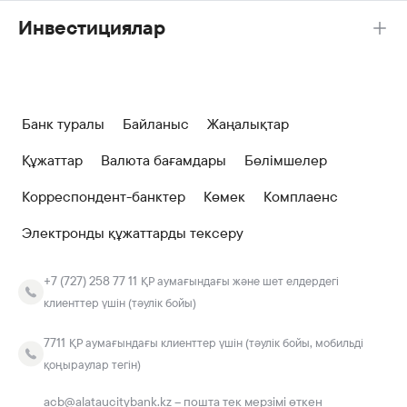
Инвестициялар
Банк туралы
Байланыс
Жаңалықтар
Құжаттар
Валюта бағамдары
Бөлімшелер
Корреспондент-банктер
Көмек
Комплаенс
Электронды құжаттарды тексеру
+7 (727) 258 77 11
ҚР аумағындағы және шет елдердегі
клиенттер үшін (тәулік бойы)
7711
ҚР аумағындағы клиенттер үшін (тәулік бойы, мобильді
қоңыраулар тегін)
acb@alataucitybank.kz – пошта тек мерзімі өткен