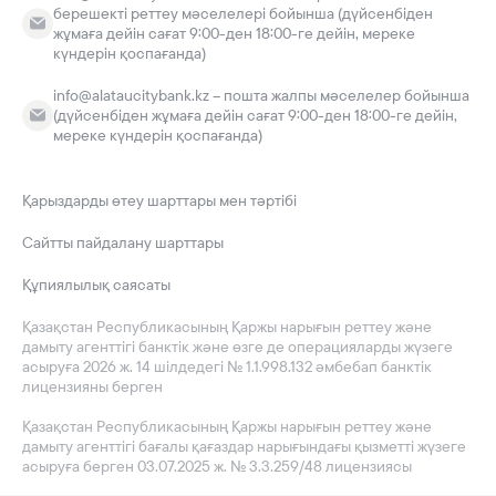
берешекті реттеу мәселелері бойынша (дүйсенбіден
жұмаға дейін сағат 9:00-ден 18:00-ге дейін, мереке
күндерін қоспағанда)
info@alataucitybank.kz – пошта жалпы мәселелер бойынша
(дүйсенбіден жұмаға дейін сағат 9:00-ден 18:00-ге дейін,
мереке күндерін қоспағанда)
Қарыздарды өтеу шарттары мен тәртібі
Сайтты пайдалану шарттары
Құпиялылық саясаты
Қазақстан Республикасының Қаржы нарығын реттеу және
дамыту агенттігі банктік және өзге де операцияларды жүзеге
асыруға 2026 ж. 14 шілдедегі № 1.1.998.132 әмбебап банктік
лицензияны берген
Қазақстан Республикасының Қаржы нарығын реттеу және
дамыту агенттігі бағалы қағаздар нарығындағы қызметті жүзеге
асыруға берген 03.07.2025 ж. № 3.3.259/48 лицензиясы