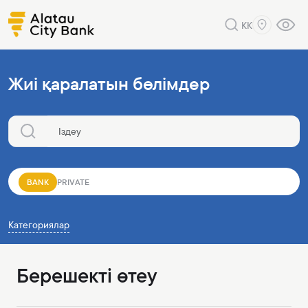
KK
Жиі қаралатын бөлімдер
BANK
PRIVATE
Категориялар
Берешекті өтеу