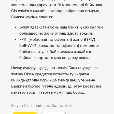
және оларды қарау тәртібі мәселелері бойынша
Сіз өзіңізге ыңғайлы тәсілді пайдалана отырып,
Банкке жүгіне аласыз:
Бүкіл Қазақстан бойынша банктің кез келген
бөлімшесіне жеке өтініш жасау арқылы;
7711 (мобильді телефоннан) және
8
(717)
258-77-11
(қалалық телефоннан) нөмірлері
бойынша тәулік бойы жұмыс жасайтын
байланыс орталығына қоңырау шалу.
Назар аударуыңызды өтінеміз: Банкке уақтылы
жүгіну Сізге кредитке қатысты туындаған
қиындықтарды барынша тиімді шешуге және
Банкпен бірлесіп төлемдеріңізді өтеу кестесіне
қайтару тәсілін табуға мүмкіндік береді.
Жауап Сізге пайдалы болды ма?