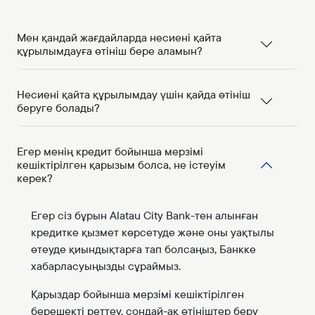
Мен қандай жағдайларда несиені қайта
құрылымдауға өтініш бере аламын?
Несиені қайта құрылымдау үшін қайда өтініш
беруге болады?
Егер менің кредит бойынша мерзімі
кешіктірілген қарызым болса, не істеуім
керек?
Егер сіз бұрын Alatau City Bank-тен алынған
кредитке қызмет көрсетуде және оны уақтылы
өтеуде қиындықтарға тап болсаңыз, Банкке
хабарласуыңызды сұраймыз.
Қарыздар бойынша мерзімі кешіктірілген
берешекті реттеу, сондай-ақ өтініштер беру