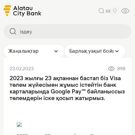
KK
Жаңалықтар
Барлық уақыт бойы
23.02.2023
898
2023 жылғы 23 ақпаннан бастап біз Visa
төлем жүйесімен жұмыс істейтін банк
карталарында Google Pay™ байланыссыз
төлемдерін іске қосып жатырмыз.