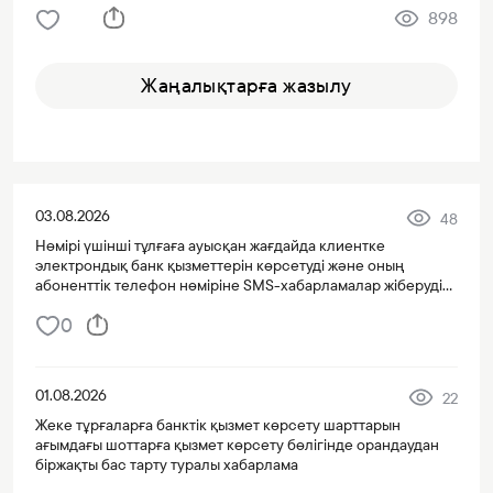
898
Жаңалықтарға жазылу
03.08.2026
48
Нөмірі үшінші тұлғаға ауысқан жағдайда клиентке
электрондық банк қызметтерін көрсетуді және оның
абоненттік телефон нөміріне SMS-хабарламалар жіберуді
тоқтату туралы хабарлама
0
01.08.2026
22
Жеке тұрғаларға банктік қызмет көрсету шарттарын
ағымдағы шоттарға қызмет көрсету бөлігінде орандаудан
біржақты бас тарту туралы хабарлама