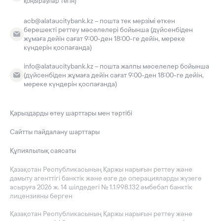
қоңыраулар тегін)
acb@alataucitybank.kz – пошта тек мерзімі өткен
берешекті реттеу мәселелері бойынша (дүйсенбіден
жұмаға дейін сағат 9:00-ден 18:00-ге дейін, мереке
күндерін қоспағанда)
info@alataucitybank.kz – пошта жалпы мәселелер бойынша
(дүйсенбіден жұмаға дейін сағат 9:00-ден 18:00-ге дейін,
мереке күндерін қоспағанда)
Қарыздарды өтеу шарттары мен тәртібі
Сайтты пайдалану шарттары
Құпиялылық саясаты
Қазақстан Республикасының Қаржы нарығын реттеу және
дамыту агенттігі банктік және өзге де операцияларды жүзеге
асыруға 2026 ж. 14 шілдедегі № 1.1.998.132 әмбебап банктік
лицензияны берген
Қазақстан Республикасының Қаржы нарығын реттеу және