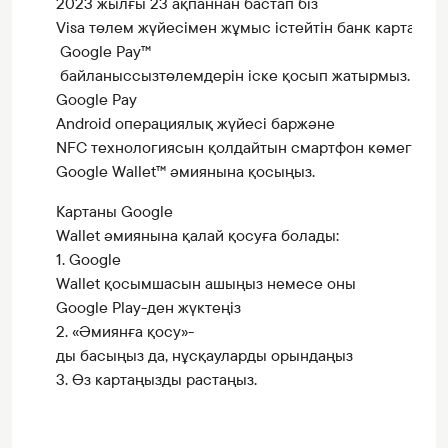
2023 жылғы 23 ақпаннан бастап біз
Visa төлем жүйесімен жұмыс істейтін банк карталар
Google Pay™
байланыссызтөлемдерін іске қосып жатырмыз.
Google Pay
Android операциялық жүйесі баржәне
NFC технологиясын қолдайтын смартфон көмегімен с
Google Wallet™ әмиянына қосыңыз.
Картаны Google
Wallet әмиянына қалай қосуға болады:
1. Google
Wallet қосымшасын ашыңыз немесе оны
Google Play-ден жүктеңіз
2. «Әмиянға қосу»-
ды басыңыз да, нұсқауларды орындаңыз
3. Өз картаңызды растаңыз.