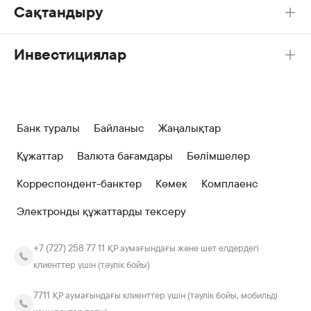
Сақтандыру
Инвестициялар
Банк туралы
Байланыс
Жаңалықтар
Құжаттар
Валюта бағамдары
Бөлімшелер
Корреспондент-банктер
Көмек
Комплаенс
Электронды құжаттарды тексеру
+7 (727) 258 77 11
ҚР аумағындағы және шет елдердегі
клиенттер үшін (тәулік бойы)
7711
ҚР аумағындағы клиенттер үшін (тәулік бойы, мобильді