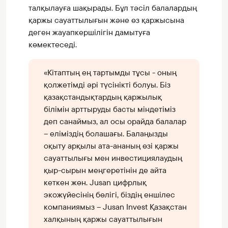
талқылауға шақырады. Бұл тәсіл балалардың
қаржы сауаттылығын және өз қаржысына
деген жауапкершілігін дамытуға
көмектеседі.
«Кітаптың ең тартымды тұсы - оның
қолжетімді әрі түсінікті болуы. Біз
қазақстандықтардың қаржылық
білімін арттыруды басты міндетіміз
деп санаймыз, ал осы орайда балалар
– еліміздің болашағы. Балаңызды
оқыту арқылы ата-ананың өзі қаржы
сауаттылығы мен инвестициялаудың
қыр-сырын меңгеретінін де айта
кеткен жөн. Jusan цифрлық
экожүйесінің бөлігі, біздің еншілес
компаниямыз – Jusan Invest Қазақстан
халқының қаржы сауаттылығын