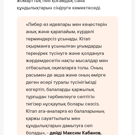
жомарттық пен қоғамдық сана
құндылықтарын сіңіруге көмектеседі.
«Либер өз идеялары мен кеңестерін
анық және қарапайым, күрделі
терминдерсіз ұсынады. Кітап
оқырманға ұсынылған ұғымдарды
тереңірек түсінуге және қолдануға
жәрдемдесетін нақты мысалдар мен
отбасылық оқиғаларға толы. Оның
расымен де ақша және оның өмірге
деген әсері туралы түсінігімізді
өзгертіп, балаларды қаржылық
тұрғыдан тәрбиелеуге септігін
тигізер нұсқаулық болары сөзсіз.
Кітап ата-аналарға өз балаларының
қаржы сауаттылығы мен
құндылықтарын дамытуға сеп
болады», -
дейді Максим Кабанов,