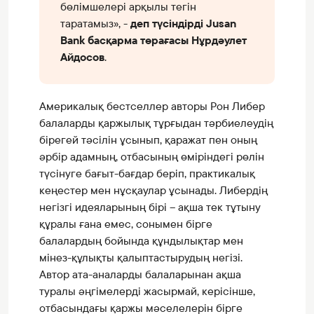
бөлімшелері арқылы тегін
таратамыз», -
деп түсіндірді Jusan
Bank басқарма төрағасы Нұрдәулет
Айдосов
.
Америкалық бестселлер авторы Рон Либер
балаларды қаржылық тұрғыдан тәрбиелеудің
бірегей тәсілін ұсынып, қаражат пен оның
әрбір адамның, отбасының өміріндегі рөлін
түсінуге бағыт-бағдар беріп, практикалық
кеңестер мен нұсқаулар ұсынады. Либердің
негізгі идеяларының бірі – ақша тек тұтыну
құралы ғана емес, сонымен бірге
балалардың бойында құндылықтар мен
мінез-құлықты қалыптастырудың негізі.
Автор ата-аналарды балаларынан ақша
туралы әңгімелерді жасырмай, керісінше,
отбасындағы қаржы мәселелерін бірге