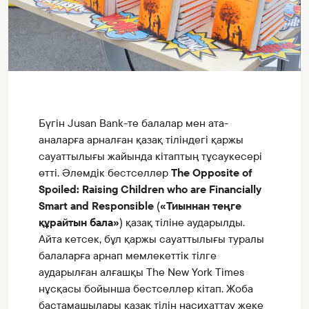
Бүгін Jusan Bank-те балалар мен ата-
аналарға арналған қазақ тіліндегі қаржы
сауаттылығы жайында кітаптың тұсаукесері
өтті. Әлемдік бестселлер
The Opposite of
Spoiled: Raising Children who are Financially
Smart and Responsible
(
«Тиыннан теңге
құрайтын бала»
) қазақ тіліне аударылды.
Айта кетсек, бұл қаржы сауаттылығы туралы
балаларға арнап мемлекеттік тілге
аударылған алғашқы The New York Times
нұсқасы бойынша бестселлер кітап. Жоба
бастамашылары қазақ тілін насихаттау жеке