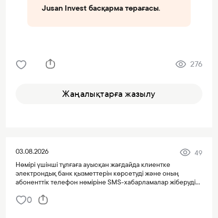
Jusan Invest басқарма төрағасы
.
276
Жаңалықтарға жазылу
03.08.2026
49
Нөмірі үшінші тұлғаға ауысқан жағдайда клиентке
электрондық банк қызметтерін көрсетуді және оның
абоненттік телефон нөміріне SMS-хабарламалар жіберуді
тоқтату туралы хабарлама
0