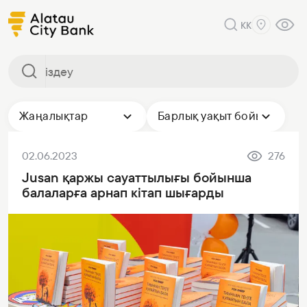
KK
Жаңалықтар
Барлық уақыт бойы
02.06.2023
276
Jusan қаржы сауаттылығы бойынша
балаларға арнап кітап шығарды