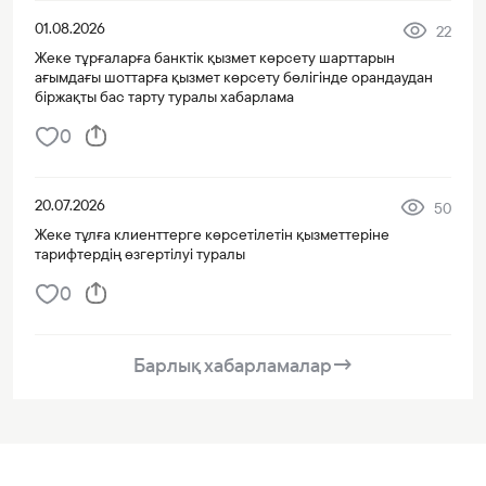
01.08.2026
22
Жеке тұрғаларға банктік қызмет көрсету шарттарын
ағымдағы шоттарға қызмет көрсету бөлігінде орандаудан
біржақты бас тарту туралы хабарлама
0
20.07.2026
50
Жеке тұлға клиенттерге көрсетілетін қызметтеріне
тарифтердің өзгертілуі туралы
0
Барлық хабарламалар
→