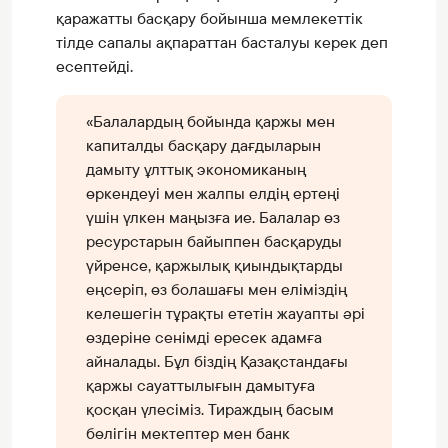
қаражатты басқару бойынша мемлекеттік
тілде сапалы ақпараттан басталуы керек деп
есептейді.
«Балалардың бойында қаржы мен
капиталды басқару дағдыларын
дамыту ұлттық экономиканың
өркендеуі мен жалпы елдің ертеңі
үшін үлкен маңызға ие. Балалар өз
ресурстарын байыппен басқаруды
үйренсе, қаржылық қиындықтарды
еңсеріп, өз болашағы мен еліміздің
келешегін тұрақты ететін жауапты әрі
өздеріне сенімді ересек адамға
айналады. Бұл біздің Қазақстандағы
қаржы сауаттылығын дамытуға
қосқан үлесіміз. Тираждың басым
бөлігін мектептер мен банк