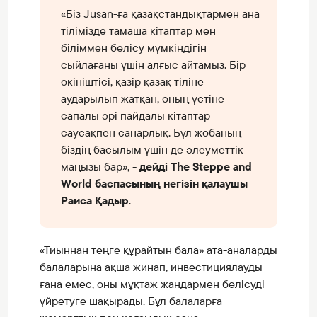
«Біз Jusan-ға қазақстандықтармен ана
тілімізде тамаша кітаптар мен
біліммен бөлісу мүмкіндігін
сыйлағаны үшін алғыс айтамыз. Бір
өкініштісі, қазір қазақ тіліне
аударылып жатқан, оның үстіне
сапалы әрі пайдалы кітаптар
саусақпен санарлық. Бұл жобаның
біздің басылым үшін де әлеуметтік
маңызы бар», -
дейді The Steppe and
World баспасының негізін қалаушы
Раиса Қадыр
.
«Тиыннан теңге құрайтын бала» ата-аналарды
балаларына ақша жинап, инвестициялауды
ғана емес, оны мұқтаж жандармен бөлісуді
үйретуге шақырады. Бұл балаларға