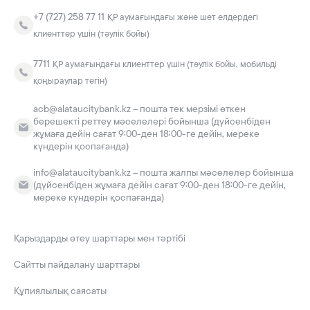
+7 (727) 258 77 11
ҚР аумағындағы және шет елдердегі
клиенттер үшін (тәулік бойы)
7711
ҚР аумағындағы клиенттер үшін (тәулік бойы, мобильді
қоңыраулар тегін)
acb@alataucitybank.kz – пошта тек мерзімі өткен
берешекті реттеу мәселелері бойынша (дүйсенбіден
жұмаға дейін сағат 9:00-ден 18:00-ге дейін, мереке
күндерін қоспағанда)
info@alataucitybank.kz – пошта жалпы мәселелер бойынша
(дүйсенбіден жұмаға дейін сағат 9:00-ден 18:00-ге дейін,
мереке күндерін қоспағанда)
Қарыздарды өтеу шарттары мен тәртібі
Сайтты пайдалану шарттары
Құпиялылық саясаты