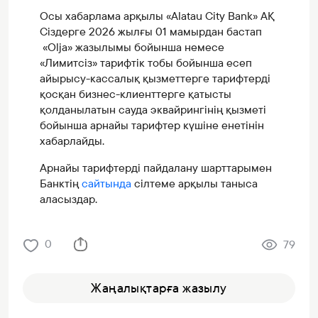
Осы хабарлама арқылы «Alatau City Bank» АҚ
Сіздерге 2026 жылғы 01 мамырдан бастап
«Olja» жазылымы бойынша немесе
«Лимитсіз» тарифтік тобы бойынша есеп
айырысу-кассалық қызметтерге тарифтерді
қосқан бизнес-клиенттерге қатысты
қолданылатын сауда эквайрингінің қызметі
бойынша арнайы тарифтер күшіне енетінін
хабарлайды.
Арнайы тарифтерді пайдалану шарттарымен
Банктің
сайтында
сілтеме арқылы таныса
аласыздар.
0
79
Жаңалықтарға жазылу