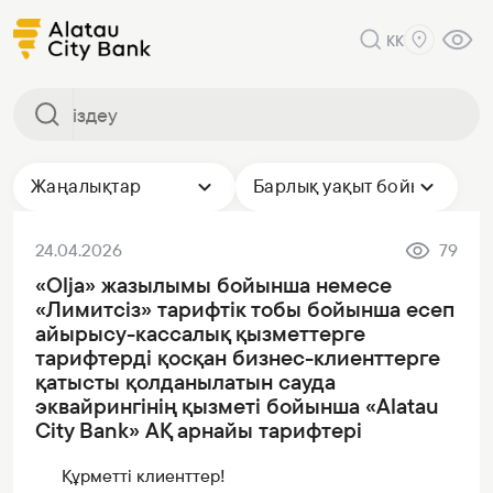
KK
Жаңалықтар
Барлық уақыт бойы
24.04.2026
79
«Olja» жазылымы бойынша немесе
«Лимитсіз» тарифтік тобы бойынша есеп
айырысу-кассалық қызметтерге
тарифтерді қосқан бизнес-клиенттерге
қатысты қолданылатын сауда
эквайрингінің қызметі бойынша «Alatau
City Bank» АҚ арнайы тарифтері
Құрметті клиенттер!