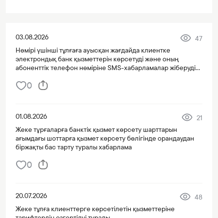
03.08.2026
47
Нөмірі үшінші тұлғаға ауысқан жағдайда клиентке
электрондық банк қызметтерін көрсетуді және оның
абоненттік телефон нөміріне SMS-хабарламалар жіберуді
тоқтату туралы хабарлама
0
01.08.2026
21
Жеке тұрғаларға банктік қызмет көрсету шарттарын
ағымдағы шоттарға қызмет көрсету бөлігінде орандаудан
біржақты бас тарту туралы хабарлама
0
20.07.2026
48
Жеке тұлға клиенттерге көрсетілетін қызметтеріне
тарифтердің өзгертілуі туралы