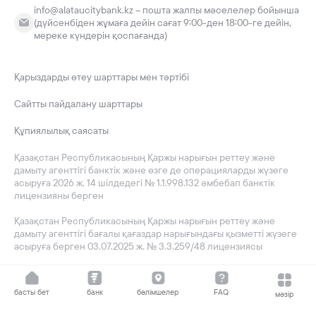
info@alataucitybank.kz – пошта жалпы мәселелер бойынша
(дүйсенбіден жұмаға дейін сағат 9:00-ден 18:00-ге дейін,
мереке күндерін қоспағанда)
Қарыздарды өтеу шарттары мен тәртібі
Сайтты пайдалану шарттары
Құпиялылық саясаты
Қазақстан Республикасының Қаржы нарығын реттеу және
дамыту агенттігі банктік және өзге де операцияларды жүзеге
асыруға 2026 ж. 14 шілдедегі № 1.1.998.132 әмбебап банктік
лицензияны берген
Қазақстан Республикасының Қаржы нарығын реттеу және
дамыту агенттігі бағалы қағаздар нарығындағы қызметті жүзеге
асыруға берген 03.07.2025 ж. № 3.3.259/48 лицензиясы
басты бет
банк
бөлімшелер
FAQ
мәзір