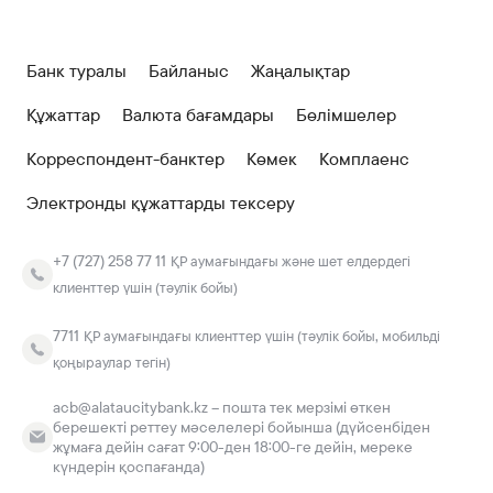
Банк туралы
Байланыс
Жаңалықтар
Құжаттар
Валюта бағамдары
Бөлімшелер
Корреспондент-банктер
Көмек
Комплаенс
Электронды құжаттарды тексеру
+7 (727) 258 77 11
ҚР аумағындағы және шет елдердегі
клиенттер үшін (тәулік бойы)
7711
ҚР аумағындағы клиенттер үшін (тәулік бойы, мобильді
қоңыраулар тегін)
acb@alataucitybank.kz – пошта тек мерзімі өткен
берешекті реттеу мәселелері бойынша (дүйсенбіден
жұмаға дейін сағат 9:00-ден 18:00-ге дейін, мереке
күндерін қоспағанда)