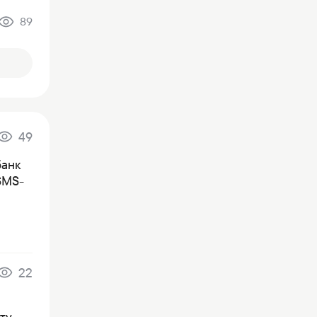
89
49
банк
SMS-
22
ту