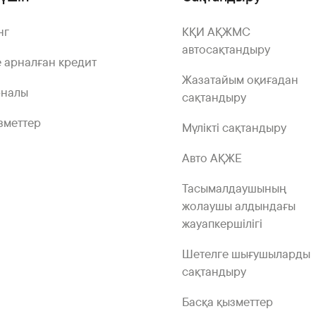
нг
КҚИ АҚЖМС
автосақтандыру
 арналған кредит
Жазатайым оқиғадан
рналы
сақтандыру
зметтер
Мүлікті сақтандыру
Авто АҚЖЕ
Тасымалдаушының
жолаушы алдындағы
жауапкершілігі
Шетелге шығушыларды
сақтандыру
Басқа қызметтер