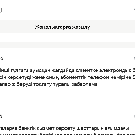
Жаңалықтарға жазылу
26
інші тұлғаға ауысқан жағдайда клиентке электрондық 
ін көрсетуді және оның абоненттік телефон нөміріне 
лар жіберуді тоқтату туралы хабарлама
6
ғаларға банктік қызмет көрсету шарттарын ағымдағы
қызмет көрсету бөлігінде орандаудан біржақты бас тар