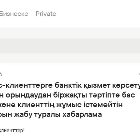
Бизнеске
Private
Бөлімшелер
6
у
Біздің банк
Сатылатын мүл
Банкингке кіру
-клиенттерге банктік қызмет көрсет
лы
Сұрақ-жауап
Сатып алу
 орындаудан біржақты тәртіпте бас
р
я
Құжаттар
ESG
және клиенттің жұмыс істемейтін
дер
Бөлімшелер
рын жабу туралы хабарлама
ғаздар
Жаңалықтар
клиенттер!
Корреспондент банктер