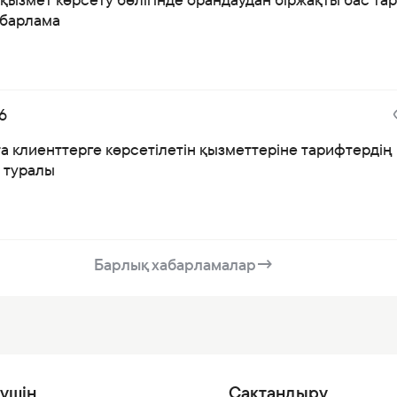
абарлама
6
а клиенттерге көрсетілетін қызметтеріне тарифтердің
і туралы
Барлық хабарламалар
→
үшін
Сақтандыру