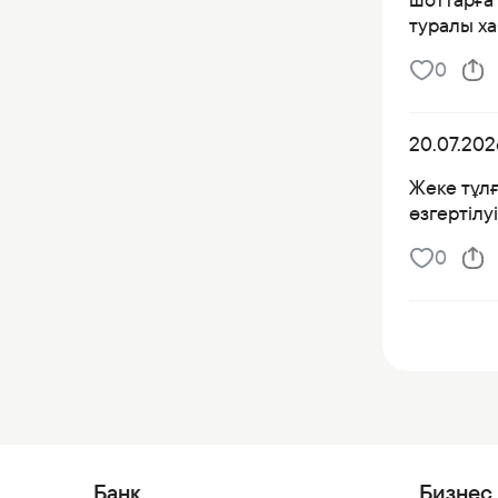
туралы х
0
20.07.202
Жеке тұлғ
өзгертілу
0
Банк
Бизнес 