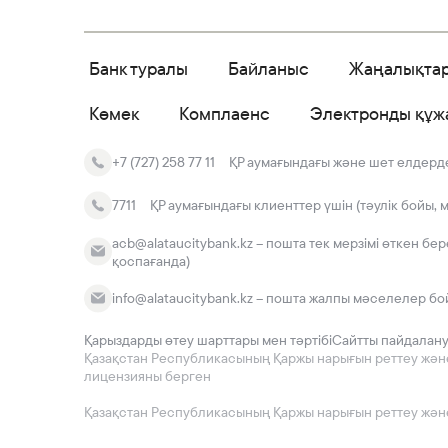
Банк туралы
Байланыс
Жаңалықта
Көмек
Комплаенс
Электронды құж
+7 (727) 258 77 11
ҚР аумағындағы және шет елдердег
7711
ҚР аумағындағы клиенттер үшін (тәулік бойы, 
acb@alataucitybank.kz – пошта тек мерзімі өткен бе
қоспағанда)
info@alataucitybank.kz – пошта жалпы мәселелер бо
Қарыздарды өтеу шарттары мен тәртібі
Сайтты пайдалан
Қазақстан Республикасының Қаржы нарығын реттеу және да
лицензияны берген
Қазақстан Республикасының Қаржы нарығын реттеу және 