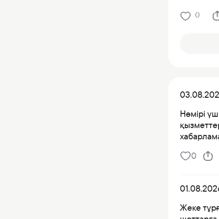
0
03.08.20
Нөмірі үш
қызметтер
хабарлама
0
01.08.202
Жеке тұр
шоттарға 