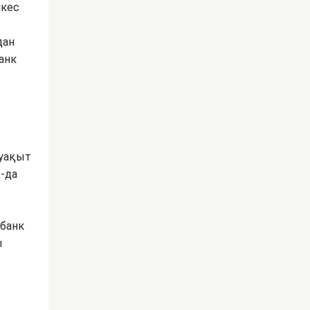
йкес
дан
анк
 уақыт
Қ-да
 банк
ы