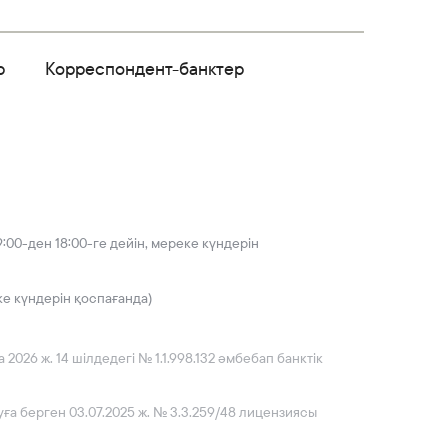
р
Корреспондент-банктер
:00-ден 18:00-ге дейін, мереке күндерін
ке күндерін қоспағанда)
026 ж. 14 шілдедегі № 1.1.998.132 әмбебап банктік
ға берген 03.07.2025 ж. № 3.3.259/48 лицензиясы