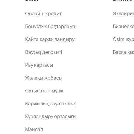
Онлайн-кредит
Эквайри
Бонустық бағдарлама
Бизнеске
Қайта қаржыландыру
Ösim жу
Baytaq депозиті
Басқа қы
Pay картасы
Жалақы жобасы
Сатылатын мүлік
Қаржылық сауаттылық
Куәландыру орталығы
Мансап