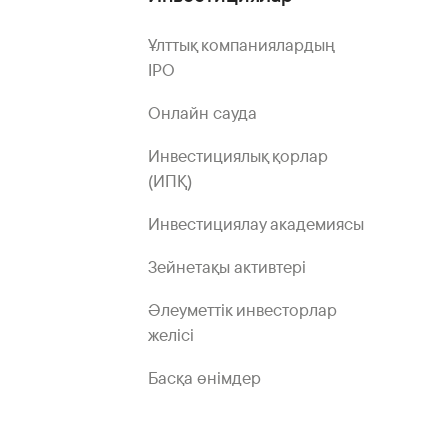
Ұлттық компаниялардың
IPO
Онлайн сауда
Инвестициялық қорлар
(ИПҚ)
Инвестициялау академиясы
Зейнетақы активтері
Әлеуметтік инвесторлар
желісі
Басқа өнімдер