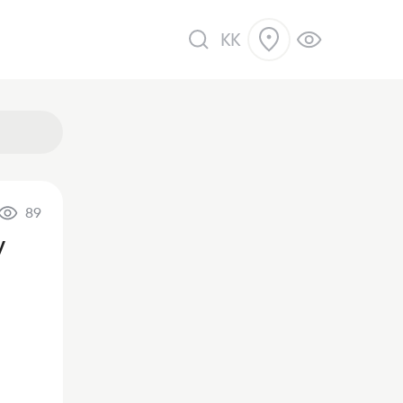
KK
89
ік
у