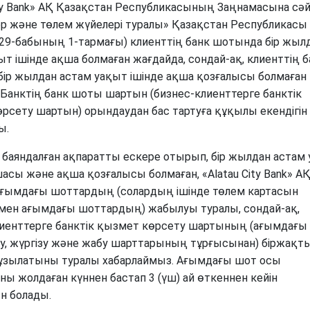
Банкте жұмыс істеу
ity Bank» АҚ Қазақстан Республикасының Заңнамасына сә
р және төлем жүйелері туралы» Қазақстан Республикасы
Азаматтарды қабылдау
9-бабының 1-тармағы) клиенттің банк шотында бір жыл
ыт ішінде ақша болмаған жағдайда, сондай-ақ, клиенттің б
ір жылдан астам уақыт ішінде ақша қозғалысы болмаған
 Банктің банк шоты шартын (бизнес-клиенттерге банктік
рсету шартын) орындаудан бас тартуға құқылы екендігін
ы.
баяндалған ақпаратты ескере отырып, бір жылдан астам
шасы және ақша қозғалысы болмаған, «Alatau City Bank» А
ғымдағы шоттардың (солардың ішінде төлем картасын
мен ағымдағы шоттардың) жабылуы туралы, сондай-ақ,
иенттерге банктік қызмет көрсету шартының (ағымдағы
, жүргізу және жабу шарттарының тұрғысынан) біржақт
бұзылатыны туралы хабарлаймыз. Ағымдағы шот осы
ны жолдаған күннен бастап 3 (үш) ай өткеннен кейін
н болады.