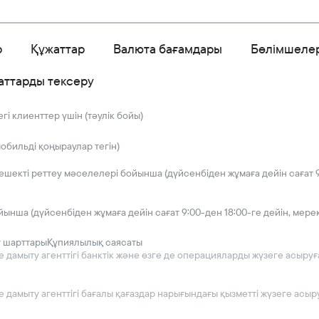
р
Құжаттар
Валюта бағамдары
Бөлімшеле
аттарды тексеру
і клиенттер үшін (тәулік бойы)
мобильді қоңыраулар тегін)
решекті реттеу мәселелері бойынша (дүйсенбіден жұмаға дейін сағат 9
йынша (дүйсенбіден жұмаға дейін сағат 9:00-ден 18:00-ге дейін, мере
у шарттары
Құпиялылық саясаты
мыту агенттігі банктік және өзге де операцияларды жүзеге асыруға 2
дамыту агенттігі бағалы қағаздар нарығындағы қызметті жүзеге асыру