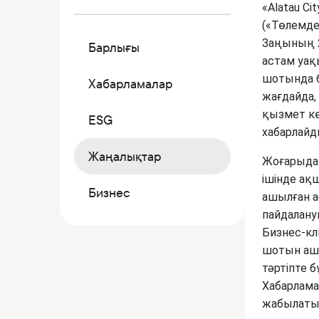
Коммерциялық қағаздар
«Alatau C
(«Төлемде
Бонустық бағдарлама
Заңының 2
Барлығы
Kaspi QR
астам уақ
шотында б
Хабарламалар
жағдайда,
қызмет кө
ESG
хабарлайд
Жаңалықтар
Жоғарыда 
ішінде ақ
Бизнес
ашылған а
пайдалану
Бизнес-кл
шотын ашу
тәртіпте 
Хабарлама
жабылаты