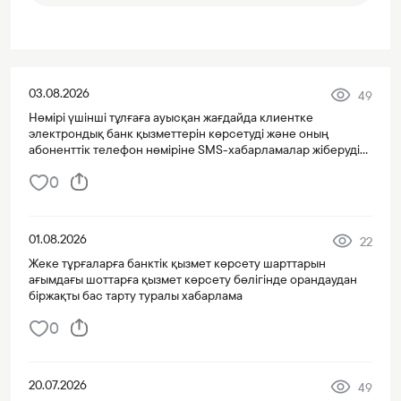
03.08.2026
49
Нөмірі үшінші тұлғаға ауысқан жағдайда клиентке
электрондық банк қызметтерін көрсетуді және оның
абоненттік телефон нөміріне SMS-хабарламалар жіберуді
тоқтату туралы хабарлама
0
01.08.2026
22
Жеке тұрғаларға банктік қызмет көрсету шарттарын
ағымдағы шоттарға қызмет көрсету бөлігінде орандаудан
біржақты бас тарту туралы хабарлама
0
20.07.2026
49