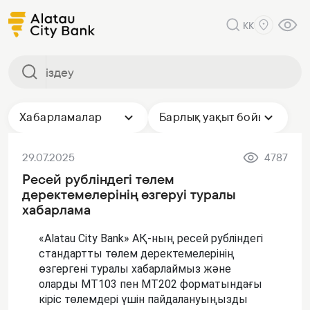
KK
Хабарламалар
Барлық уақыт бойы
29.07.2025
4787
Ресей рубліндегі төлем
деректемелерінің өзгеруі туралы
хабарлама
«Alatau City Bank» АҚ-ның ресей рубліндегі
стандартты төлем деректемелерінің
өзгергені туралы хабарлаймыз және
оларды МТ103 пен МТ202 форматындағы
кіріс төлемдері үшін пайдалануыңызды