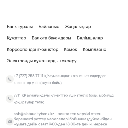
Банк туралы
Байланыс
Жаңалықтар
Құжаттар
Валюта бағамдары
Бөлімшелер
Корреспондент-банктер
Көмек
Комплаенс
Электронды құжаттарды тексеру
+7 (727) 258 77 11
ҚР аумағындағы және шет елдердегі
клиенттер үшін (тәулік бойы)
7711
ҚР аумағындағы клиенттер үшін (тәулік бойы, мобильді
қоңыраулар тегін)
acb@alataucitybank.kz – пошта тек мерзімі өткен
берешекті реттеу мәселелері бойынша (дүйсенбіден
жұмаға дейін сағат 9:00-ден 18:00-ге дейін, мереке