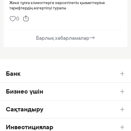
Жеке тұлға клиенттерге көрсетілетін қызметтеріне
тарифтердің өзгертілуі туралы
0
Барлық хабарламалар
→
Банк
Бизнес үшін
Сақтандыру
Инвестициялар