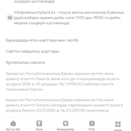
күндерін қоспағанда)
info@alataucitybank.kz – пошта жалпы мәселелер бойынша
(дүйсенбіден жұмаға дейін сағат 9:00-ден 18:00-ге дейін,
мереке күндерін қоспағанда)
Қарыздарды өтеу шарттары мен тәртібі
Сайтты пайдалану шарттары
Құпиялылық саясаты
Қазақстан Республикасының Қаржы нарығын реттеу және
дамыту агенттігі банктік және өзге де операцияларды жүзеге
асыруға 2026 ж. 14 шілдедегі № 1.1.998.132 әмбебап банктік
лицензияны берген
Қазақстан Республикасының Қаржы нарығын реттеу және
дамыту агенттігі бағалы қағаздар нарығындағы қызметті жүзеге
асыруға берген 03.07.2025 ж. № 3.3.259/48 лицензиясы
басты бет
банк
бөлімшелер
FAQ
мәзір