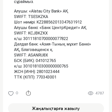
сұраймыз.
Алушы: «Alatau City Bank» АҚ
SWIFT: TSESKZKA
Шот нөмірі: KZ288562013347631912
Алушы банкі: «Банк ЦентрКредит» АҚ
SWIFT: KCJBKZKX
к/ш: 30111810700000077822
Делдал банк: «Азия-Тынық мұхит Банкі»
АҚ, Благовещенск қ.
SWIFT: ASANRU8X
БСК (БИК): 041012765
к/ш: 30101810300000000765
ЖСН (ИНН): 2801023444
ТТК (КПП): 770343001
0
4787
Жаңалықтарға жазылу