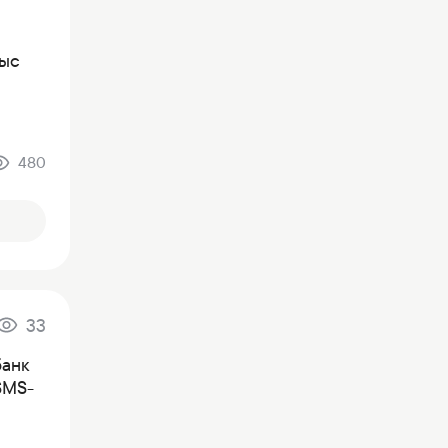
ныс
480
33
банк
SMS-