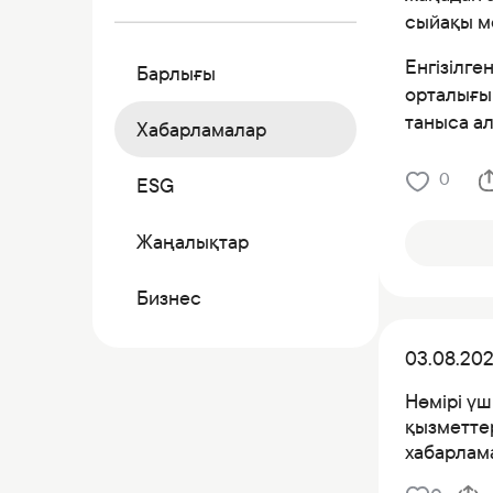
Коммерциялық қағаздар
сыйақы м
Бонустық бағдарлама
Енгізілге
Барлығы
Kaspi QR
орталығын
таныса ал
Хабарламалар
0
ESG
Жаңалықтар
Бизнес
03.08.20
Нөмірі үш
қызметтер
хабарлама