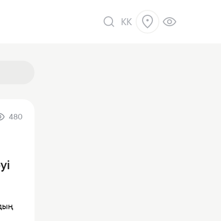
KK
480
ік
уі
дың