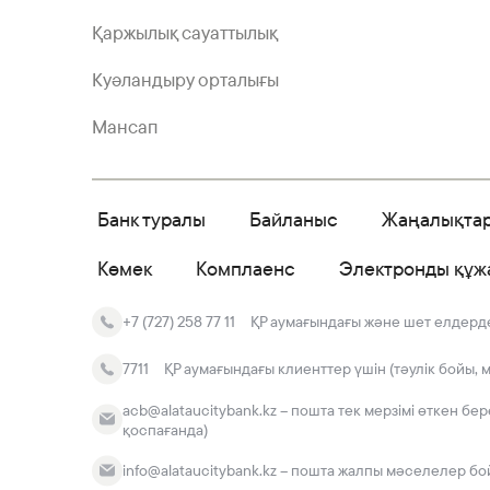
Қаржылық сауаттылық
Куәландыру орталығы
Мансап
Банк туралы
Байланыс
Жаңалықта
Көмек
Комплаенс
Электронды құж
+7 (727) 258 77 11
ҚР аумағындағы және шет елдердег
7711
ҚР аумағындағы клиенттер үшін (тәулік бойы, 
acb@alataucitybank.kz – пошта тек мерзімі өткен бе
қоспағанда)
info@alataucitybank.kz – пошта жалпы мәселелер бо