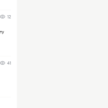
12
ту
41