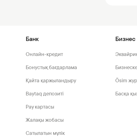
Банк
Бизнес 
Онлайн-кредит
Эквайри
Бонустық бағдарлама
Бизнеске
Қайта қаржыландыру
Ösim жу
Baytaq депозиті
Басқа қы
Pay картасы
Жалақы жобасы
Сатылатын мүлік