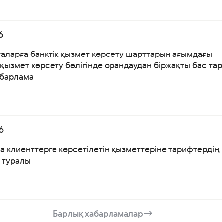
6
ғаларға банктік қызмет көрсету шарттарын ағымдағы
қызмет көрсету бөлігінде орандаудан біржақты бас тар
абарлама
6
а клиенттерге көрсетілетін қызметтеріне тарифтердің
і туралы
Барлық хабарламалар
→