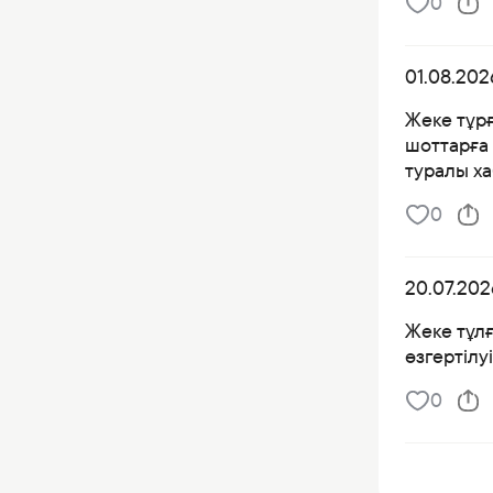
0
01.08.202
Жеке тұр
шоттарға 
туралы х
0
20.07.202
Жеке тұлғ
өзгертілу
0