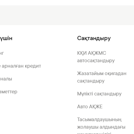
үшін
Сақтандыру
нг
КҚИ АҚЖМС
автосақтандыру
 арналған кредит
Жазатайым оқиғадан
рналы
сақтандыру
зметтер
Мүлікті сақтандыру
Авто АҚЖЕ
Тасымалдаушының
жолаушы алдындағы