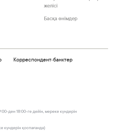
желісі
Басқа өнімдер
р
Корреспондент-банктер
:00-ден 18:00-ге дейін, мереке күндерін
ке күндерін қоспағанда)