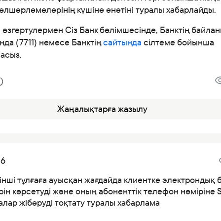
Банкте жұмыс істеу
өлшерлемелерінің күшіне енетіні туралы хабарлайды.
Азаматтарды қабылдау
н өзгертулермен Сіз Банк бөлімшесінде, Банктің байла
да (7711) немесе Банктің
сайтында
сілтеме бойынша
асыз.
Жаңалықтарға жазылу
26
інші тұлғаға ауысқан жағдайда клиентке электрондық 
ін көрсетуді және оның абоненттік телефон нөміріне 
лар жіберуді тоқтату туралы хабарлама