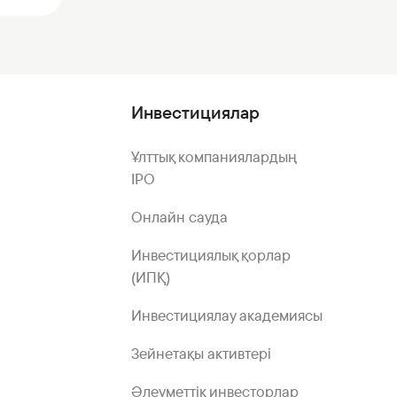
Инвестициялар
Ұлттық компаниялардың
IPO
Онлайн сауда
Инвестициялық қорлар
(ИПҚ)
Инвестициялау академиясы
Зейнетақы активтері
Әлеуметтік инвесторлар