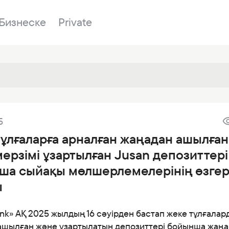
Бизнеске
Private
Бөлімшелер
5
у
Біздің банк
Сатылатын мүл
Банкингке кіру
ұлғаларға арналған жаңадан ашылған
лы
Сұрақ-жауап
Сатып алу
ерзімі ұзартылған Jusan депозиттері
р
я
Құжаттар
ESG
ша сыйақы мөлшерлемелерінің өзгер
дер
Бөлімшелер
ы
ғаздар
Жаңалықтар
nk» АҚ 2025 жылдың 16 сәуірден бастап жеке тұлғалар
Корреспондент банктер
ашылған және ұзартылатын депозиттері бойынша жаңа