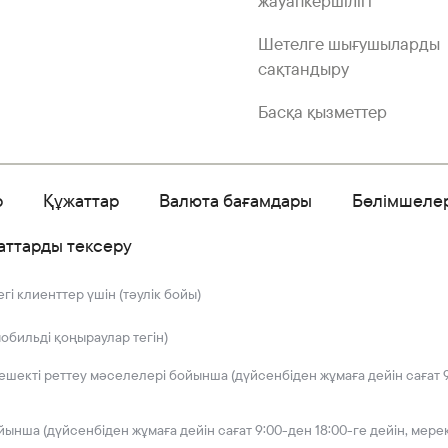
жауапкершілігі
Шетелге шығушыларды
сақтандыру
Басқа қызметтер
р
Құжаттар
Валюта бағамдары
Бөлімшеле
аттарды тексеру
і клиенттер үшін (тәулік бойы)
мобильді қоңыраулар тегін)
решекті реттеу мәселелері бойынша (дүйсенбіден жұмаға дейін сағат 9
йынша (дүйсенбіден жұмаға дейін сағат 9:00-ден 18:00-ге дейін, мере