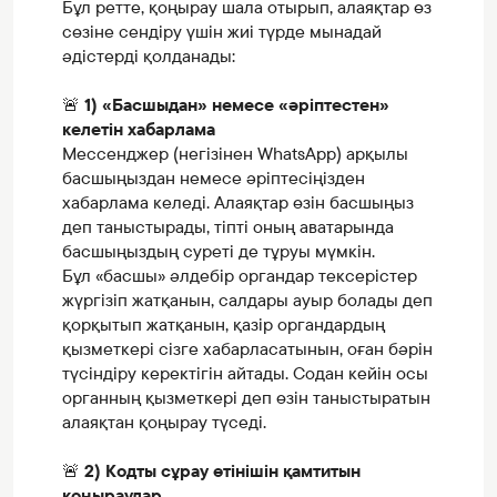
Бұл ретте, қоңырау шала отырып, алаяқтар өз
сөзіне сендіру үшін жиі түрде мынадай
әдістерді қолданады:
🚨
1) «Басшыдан» немесе «әріптестен»
келетін хабарлама
Мессенджер (негізінен WhatsApp) арқылы
басшыңыздан немесе әріптесіңізден
хабарлама келеді. Алаяқтар өзін басшыңыз
деп таныстырады, тіпті оның аватарында
басшыңыздың суреті де тұруы мүмкін.
Бұл «басшы» әлдебір органдар тексерістер
жүргізіп жатқанын, салдары ауыр болады деп
қорқытып жатқанын, қазір органдардың
қызметкері сізге хабарласатынын, оған бәрін
түсіндіру керектігін айтады. Содан кейін осы
органның қызметкері деп өзін таныстыратын
алаяқтан қоңырау түседі.
🚨
2) Кодты сұрау өтінішін қамтитын
қоңыраулар