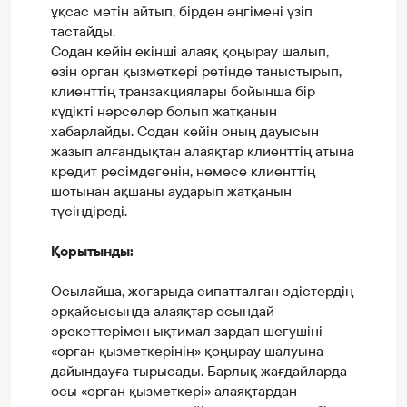
ұқсас мәтін айтып, бірден әңгімені үзіп
тастайды.
Содан кейін екінші алаяқ қоңырау шалып,
өзін орган қызметкері ретінде таныстырып,
клиенттің транзакциялары бойынша бір
күдікті нәрселер болып жатқанын
хабарлайды. Содан кейін оның дауысын
жазып алғандықтан алаяқтар клиенттің атына
кредит ресімдегенін, немесе клиенттің
шотынан ақшаны аударып жатқанын
түсіндіреді.
Қорытынды:
Осылайша, жоғарыда сипатталған әдістердің
әрқайсысында алаяқтар осындай
әрекеттерімен ықтимал зардап шегушіні
«орган қызметкерінің» қоңырау шалуына
дайындауға тырысады. Барлық жағдайларда
осы «орган қызметкері» алаяқтардан