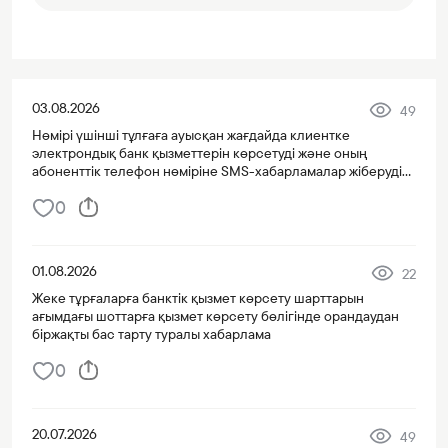
03.08.2026
49
Нөмірі үшінші тұлғаға ауысқан жағдайда клиентке
электрондық банк қызметтерін көрсетуді және оның
абоненттік телефон нөміріне SMS-хабарламалар жіберуді
тоқтату туралы хабарлама
0
01.08.2026
22
Жеке тұрғаларға банктік қызмет көрсету шарттарын
ағымдағы шоттарға қызмет көрсету бөлігінде орандаудан
біржақты бас тарту туралы хабарлама
0
20.07.2026
49