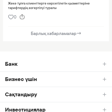
Жеке тұлға клиенттерге көрсетілетін қызметтеріне
тарифтердің өзгертілуі туралы
0
Барлық хабарламалар
→
Банк
Бизнес үшін
Сақтандыру
Инвестициялар