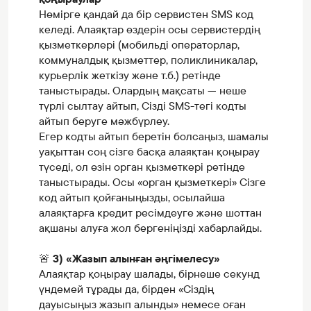
Нөмірге қандай да бір сервистен SMS код
келеді. Алаяқтар өздерін осы сервистердің
қызметкерлері (мобильді операторлар,
коммуналдық қызметтер, поликлиникалар,
курьерлік жеткізу және т.б.) ретінде
таныстырады. Олардың мақсаты — неше
түрлі сылтау айтып, Сізді SMS-тегі кодты
айтып беруге мәжбүрлеу.
Егер кодты айтып беретін болсаңыз, шамалы
уақыттан соң сізге басқа алаяқтан қоңырау
түседі, ол өзін орган қызметкері ретінде
таныстырады. Осы «орган қызметкері» Сізге
код айтып қойғаныңызды, осылайша
алаяқтарға кредит ресімдеуге және шоттан
ақшаны алуға жол бергеніңізді хабарлайды.
🚨
3) «Жазып алынған әңгімелесу»
Алаяқтар қоңырау шалады, бірнеше секунд
үндемей тұрады да, бірден «Сіздің
дауысыңыз жазып алынды» немесе оған