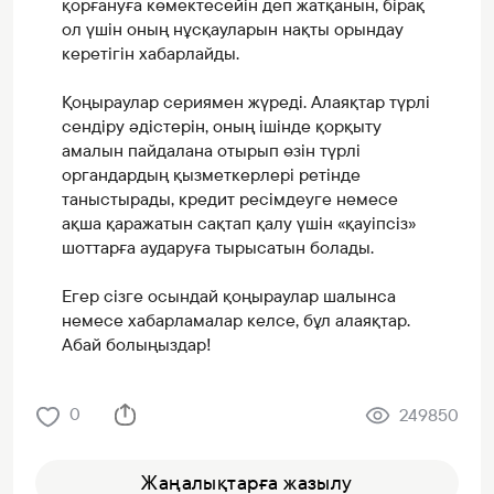
қорғануға көмектесейін деп жатқанын, бірақ
ол үшін оның нұсқауларын нақты орындау
керетігін хабарлайды.
Қоңыраулар сериямен жүреді. Алаяқтар түрлі
сендіру әдістерін, оның ішінде қорқыту
амалын пайдалана отырып өзін түрлі
органдардың қызметкерлері ретінде
таныстырады, кредит ресімдеуге немесе
ақша қаражатын сақтап қалу үшін «қауіпсіз»
шоттарға аударуға тырысатын болады.
Егер сізге осындай қоңыраулар шалынса
немесе хабарламалар келсе, бұл алаяқтар.
Абай болыңыздар!
0
249850
Жаңалықтарға жазылу