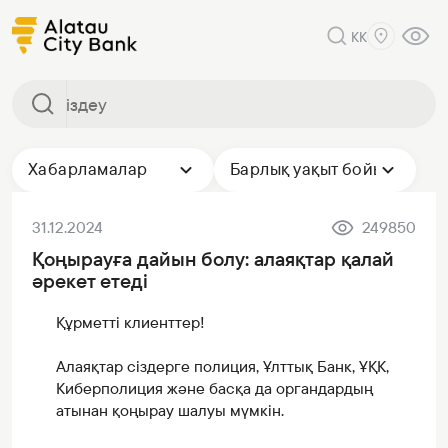
KK
Хабарламалар
Барлық уақыт бойы
31.12.2024
249850
Қоңырауға дайын болу: алаяқтар қалай
әрекет етеді
Құрметті клиенттер!
Алаяқтар сіздерге полиция, Ұлттық Банк, ҰҚК,
Киберполиция және басқа да органдардың
атынан қоңырау шалуы мүмкін.