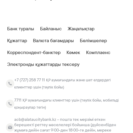
Банк туралы
Байланыс
Жаңалықтар
Құжаттар
Валюта бағамдары
Бөлімшелер
Корреспондент-банктер
Көмек
Комплаенс
Электронды құжаттарды тексеру
+7 (727) 258 77 11
ҚР аумағындағы және шет елдердегі
клиенттер үшін (тәулік бойы)
7711
ҚР аумағындағы клиенттер үшін (тәулік бойы, мобильді
қоңыраулар тегін)
acb@alataucitybank.kz – пошта тек мерзімі өткен
берешекті реттеу мәселелері бойынша (дүйсенбіден
жұмаға дейін сағат 9:00-ден 18:00-ге дейін, мереке