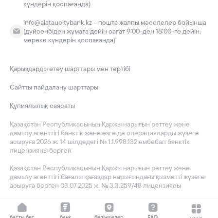
күндерін қоспағанда)
info@alataucitybank.kz – пошта жалпы мәселелер бойынша
(дүйсенбіден жұмаға дейін сағат 9:00-ден 18:00-ге дейін,
мереке күндерін қоспағанда)
Қарыздарды өтеу шарттары мен тәртібі
Сайтты пайдалану шарттары
Құпиялылық саясаты
Қазақстан Республикасының Қаржы нарығын реттеу және
дамыту агенттігі банктік және өзге де операцияларды жүзеге
асыруға 2026 ж. 14 шілдедегі № 1.1.998.132 әмбебап банктік
лицензияны берген
Қазақстан Республикасының Қаржы нарығын реттеу және
дамыту агенттігі бағалы қағаздар нарығындағы қызметті жүзеге
асыруға берген 03.07.2025 ж. № 3.3.259/48 лицензиясы
басты бет
банк
бөлімшелер
FAQ