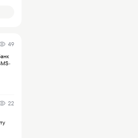
49
банк
SMS-
22
ту