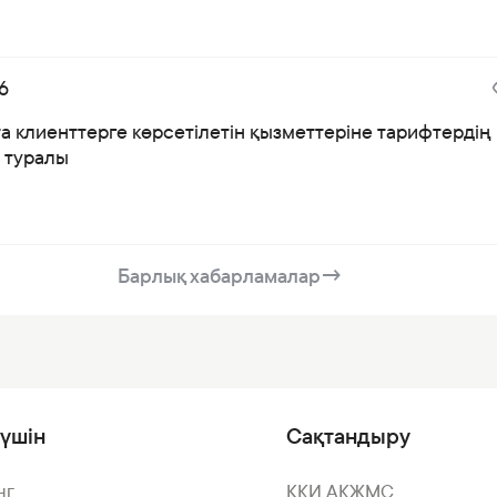
6
а клиенттерге көрсетілетін қызметтеріне тарифтердің
і туралы
Барлық хабарламалар
→
үшін
Сақтандыру
нг
КҚИ АҚЖМС