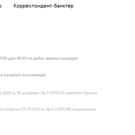
р
Корреспондент-банктер
:00-ден 18:00-ге дейін, мереке күндерін
ке күндерін қоспағанда)
026 ж. 14 шілдедегі № 1.1.998.132 әмбебап банктік
ға берген 03.07.2025 ж. № 3.3.259/48 лицензиясы