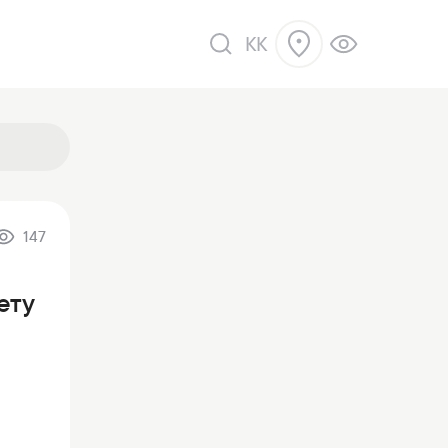
KK
147
ік
ету