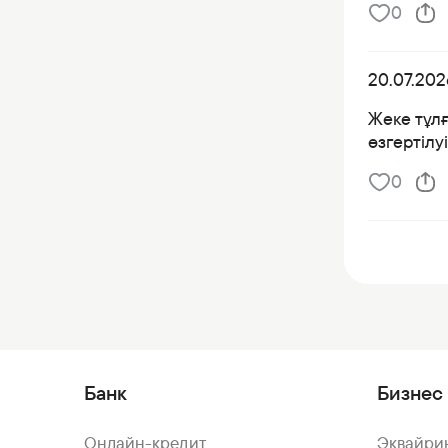
0
20.07.202
Жеке тұлғ
өзгертілу
0
Банк
Бизнес 
Онлайн-кредит
Эквайри