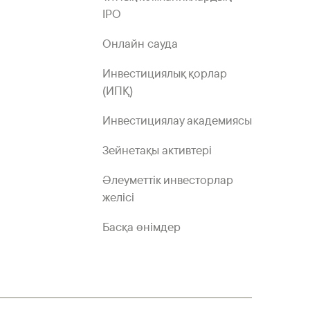
IPO
Онлайн сауда
Инвестициялық қорлар
(ИПҚ)
Инвестициялау академиясы
Зейнетақы активтері
Әлеуметтік инвесторлар
желісі
Басқа өнімдер