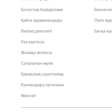
Бонустық бағдарлама
Бизнеске
Қайта қаржыландыру
Ösim жу
Baytaq депозиті
Басқа қы
Pay картасы
Жалақы жобасы
Сатылатын мүлік
Қаржылық сауаттылық
Куәландыру орталығы
Мансап