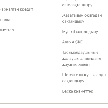
автосақтандыру
 арналған кредит
Жазатайым оқиғадан
рналы
сақтандыру
зметтер
Мүлікті сақтандыру
Авто АҚЖЕ
Тасымалдаушының
жолаушы алдындағы
жауапкершілігі
Шетелге шығушыларды
сақтандыру
Басқа қызметтер