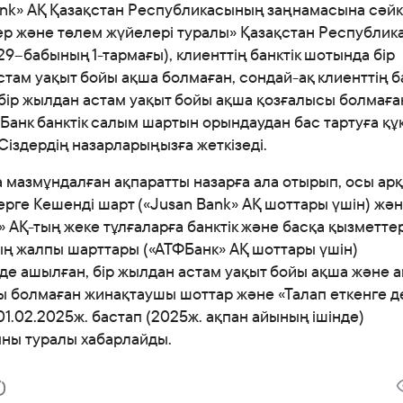
Банкте жұмыс істеу
ank» АҚ Қазақстан Республикасының заңнамасына сәй
ер және төлем жүйелері туралы» Қазақстан Республик
Азаматтарды қабылдау
9–бабының 1-тармағы), клиенттің банктік шотында бір
там уақыт бойы ақша болмаған, сондай-ақ клиенттің ба
бір жылдан астам уақыт бойы ақша қозғалысы болмаға
Банк банктік салым шартын орындаудан бас тартуға қ
 Сіздердің назарларыңызға жеткізеді.
 мазмұндалған ақпаратты назарға ала отырып, осы ар
ерге Кешенді шарт («Jusan Bank» АҚ шоттары үшін) жә
 АҚ-тың жеке тұлғаларға банктік және басқа қызметте
ң жалпы шарттары («АТФБанк» АҚ шоттары үшін)
де ашылған, бір жылдан астам уақыт бойы ақша және 
ы болмаған жинақтаушы шоттар және «Талап еткенге д
1.02.2025ж. бастап (2025ж. ақпан айының ішінде)
ны туралы хабарлайды.