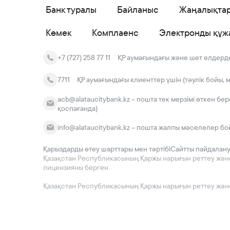
Банк туралы
Байланыс
Жаңалықта
Көмек
Комплаенс
Электронды құж
+7 (727) 258 77 11
ҚР аумағындағы және шет елдердег
7711
ҚР аумағындағы клиенттер үшін (тәулік бойы, 
acb@alataucitybank.kz – пошта тек мерзімі өткен бе
қоспағанда)
info@alataucitybank.kz – пошта жалпы мәселелер бо
Қарыздарды өтеу шарттары мен тәртібі
Сайтты пайдалан
Қазақстан Республикасының Қаржы нарығын реттеу және да
лицензияны берген
Қазақстан Республикасының Қаржы нарығын реттеу және 