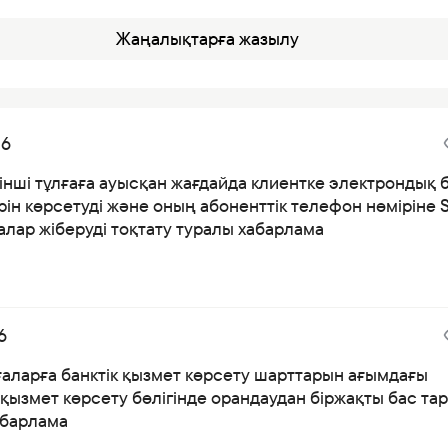
Жаңалықтарға жазылу
26
інші тұлғаға ауысқан жағдайда клиентке электрондық 
ін көрсетуді және оның абоненттік телефон нөміріне 
лар жіберуді тоқтату туралы хабарлама
6
ғаларға банктік қызмет көрсету шарттарын ағымдағы
қызмет көрсету бөлігінде орандаудан біржақты бас тар
абарлама