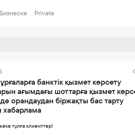
Бизнеске
Private
Бөлімшелер
5
у
Біздің банк
Сатылатын мүл
Банкингке кіру
ұрғаларға банктік қызмет көрсету
лы
Сұрақ-жауап
Сатып алу
арын ағымдағы шоттарға қызмет көрс
р
я
Құжаттар
ESG
нде орандаудан біржақты бас тарту
дер
Бөлімшелер
ы хабарлама
ғаздар
Жаңалықтар
жеке тұлға клиенттер!
Корреспондент банктер