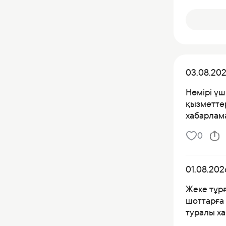
03.08.20
Нөмірі үш
қызметтер
хабарлама
0
01.08.202
Жеке тұр
шоттарға 
туралы х