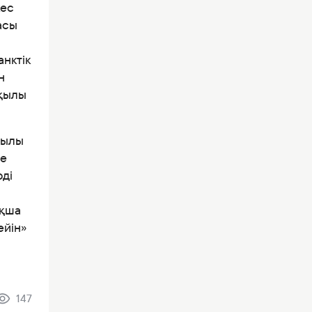
кес
асы
нктік
н
ұқылы
қылы
не
рді
ақша
ейін»
147