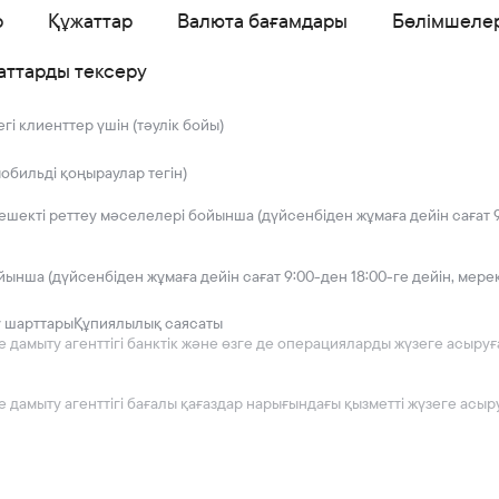
р
Құжаттар
Валюта бағамдары
Бөлімшеле
аттарды тексеру
і клиенттер үшін (тәулік бойы)
мобильді қоңыраулар тегін)
решекті реттеу мәселелері бойынша (дүйсенбіден жұмаға дейін сағат 9
йынша (дүйсенбіден жұмаға дейін сағат 9:00-ден 18:00-ге дейін, мере
у шарттары
Құпиялылық саясаты
мыту агенттігі банктік және өзге де операцияларды жүзеге асыруға 2
дамыту агенттігі бағалы қағаздар нарығындағы қызметті жүзеге асыру