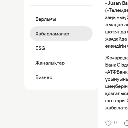
Коммерциялық қағаздар
«Jusan B
(«Төлемд
Бонустық бағдарлама
заңының 2
Барлығы
Kaspi QR
жылдан ас
шотында 
Хабарламалар
жағдайда 
екендігін
ESG
Жоғарыда
Жаңалықтар
Банк Сізд
«АТФБанк»
Бизнес
ұсынуыны
шеңберін
қозғалыс
шоттары 0
жабылаты
0