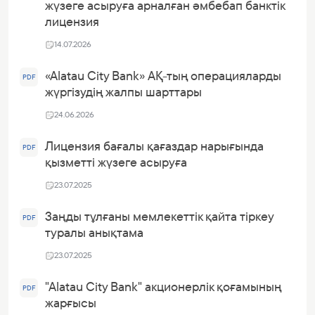
жүзеге асыруға арналған әмбебап банктік
лицензия
14.07.2026
«Alatau City Bank» АҚ-тың операцияларды
PDF
жүргізудің жалпы шарттары
24.06.2026
Лицензия бағалы қағаздар нарығында
PDF
қызметті жүзеге асыруға
23.07.2025
Заңды тұлғаны мемлекеттік қайта тіркеу
PDF
туралы анықтама
23.07.2025
"Alatau City Bank" акционерлік қоғамының
PDF
жарғысы