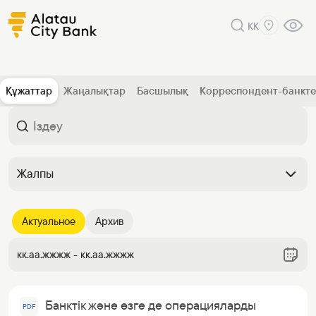
KK
Құжаттар
Жаңалықтар
Басшылық
Корреспондент-банкт
Жалпы
Актуальное
Архив
кк.аа.жжжж - кк.аа.жжжж
Банктік және өзге де операцияларды
PDF