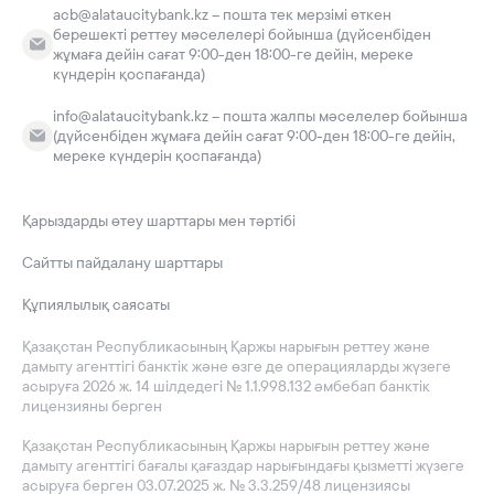
acb@alataucitybank.kz – пошта тек мерзімі өткен
берешекті реттеу мәселелері бойынша (дүйсенбіден
жұмаға дейін сағат 9:00-ден 18:00-ге дейін, мереке
күндерін қоспағанда)
info@alataucitybank.kz – пошта жалпы мәселелер бойынша
(дүйсенбіден жұмаға дейін сағат 9:00-ден 18:00-ге дейін,
мереке күндерін қоспағанда)
Қарыздарды өтеу шарттары мен тәртібі
Сайтты пайдалану шарттары
Құпиялылық саясаты
Қазақстан Республикасының Қаржы нарығын реттеу және
дамыту агенттігі банктік және өзге де операцияларды жүзеге
асыруға 2026 ж. 14 шілдедегі № 1.1.998.132 әмбебап банктік
лицензияны берген
Қазақстан Республикасының Қаржы нарығын реттеу және
дамыту агенттігі бағалы қағаздар нарығындағы қызметті жүзеге
асыруға берген 03.07.2025 ж. № 3.3.259/48 лицензиясы