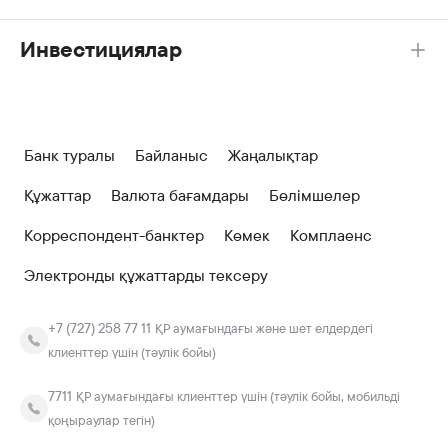
Инвестициялар
Банк туралы
Байланыс
Жаңалықтар
Құжаттар
Валюта бағамдары
Бөлімшелер
Корреспондент-банктер
Көмек
Комплаенс
Электронды құжаттарды тексеру
+7 (727) 258 77 11
ҚР аумағындағы және шет елдердегі
клиенттер үшін (тәулік бойы)
7711
ҚР аумағындағы клиенттер үшін (тәулік бойы, мобильді
қоңыраулар тегін)