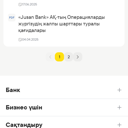
17.06.2025
«Jusan Bank» АҚ-тың Операцияларды
PDF
жүргізудің жалпы шарттары туралы
қағидалары
04.04.2025
1
2
Банк
Бизнес үшін
Сақтандыру