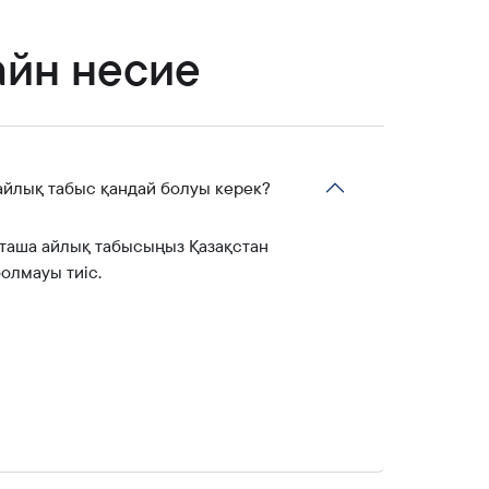
айн несие
 айлық табыс қандай болуы керек?
таша айлық табысыңыз Қазақстан
олмауы тиіс.