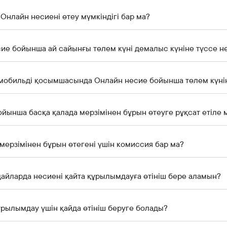
 Онлайн несиені өтеу мүмкіндігі бар ма?
ие бойынша ай сайынғы төлем күні демалыс күніне түссе не
k мобильді қосымшасында Онлайн несие бойынша төлем күні
йынша басқа қалада мерзімінен бұрын өтеуге рұқсат етіле 
мерзімінен бұрын өтегені үшін комиссия бар ма?
айларда несиені қайта құрылымдауға өтініш бере аламын?
ұрылымдау үшін қайда өтініш беруге болады?