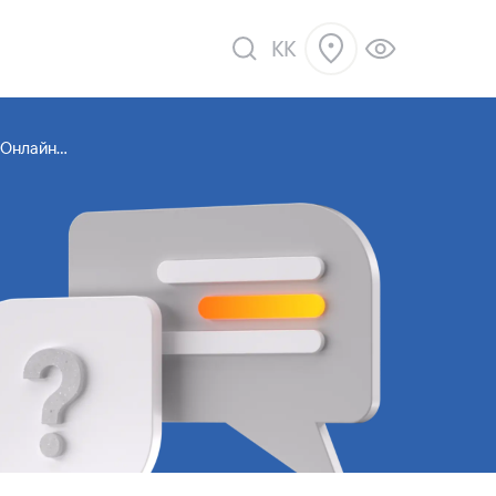
KK
Онлайн...
ік