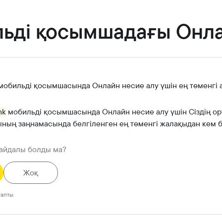
Банкте жұмыс істеу
Азаматтарды қабылдау
ьді қосымшадағы Онл
k мобильді қосымшасында Онлайн несие алу үшін ең төменгі
nk
мобильді қосымшасында Онлайн несие алу үшін Сіздің ор
ның заңнамасында белгіленген ең төменгі жалақыдан кем б
пайдалы болды ма?
Жоқ
тапты