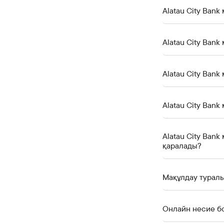
Alatau City Ban
Alatau City Ba
Alatau City Ban
Alatau City Ban
қаралады?
Мақұлдау турал
Онлайн несие бо