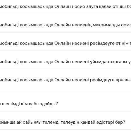
k мобильді қосымшасында Онлайн несие алуға қалай өтініш 
nk мобильді қосымшасында Онлайн несиенің максималды сом
k мобильді қосымшасында Онлайн несиені ресімдеуге өтінім 
Alatau City Bank мобильді қосымшасында Онлайн несиені ұйымдастыр
k мобильді қосымшасында Онлайн несиені ресімдеуге арналғ
ы шешімді кім қабылдайды?
йынша ай сайынғы төлемді төлеудің қандай әдістері бар?