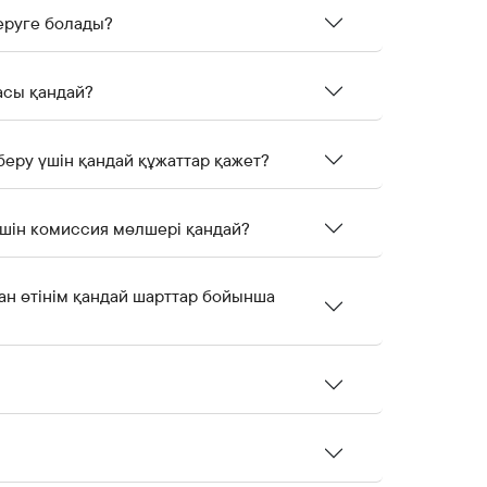
беруге болады?
асы қандай?
беру үшін қандай құжаттар қажет?
ғаны үшін комиссия мөлшері қандай?
ан өтінім қандай шарттар бойынша