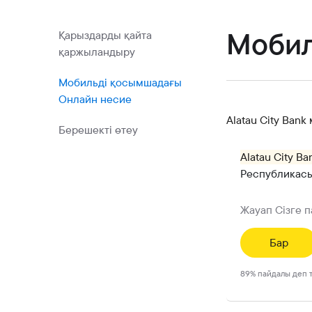
Коммерциялық қағаздар
Бонустық бағдарлама
Мобил
Қарыздарды қайта
қаржыландыру
Kaspi QR
Мобильді қосымшадағы
Онлайн несие
Alatau City Ban
Берешекті өтеу
Alatau City Ba
Республикасы
Жауап Сізге 
Бар
89
%
пайдалы деп 