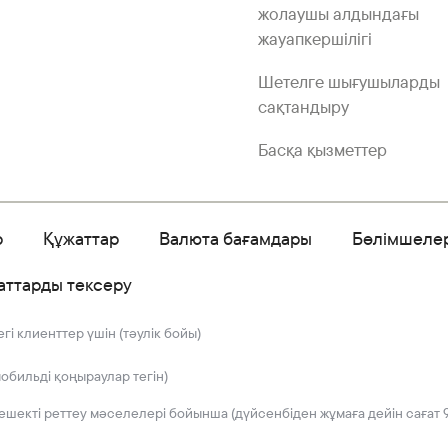
жолаушы алдындағы
жауапкершілігі
Шетелге шығушыларды
сақтандыру
Басқа қызметтер
р
Құжаттар
Валюта бағамдары
Бөлімшеле
аттарды тексеру
і клиенттер үшін (тәулік бойы)
мобильді қоңыраулар тегін)
решекті реттеу мәселелері бойынша (дүйсенбіден жұмаға дейін сағат 9