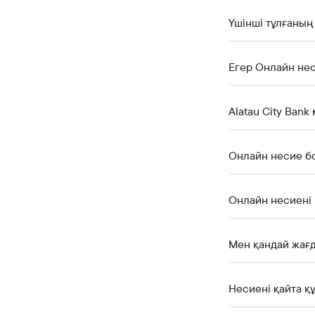
Үшінші тұлғаның
Егер Онлайн нес
Alatau City Ban
Онлайн несие бо
Онлайн несиені 
Мен қандай жағд
Несиені қайта қ