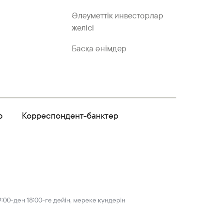
Әлеуметтік инвесторлар
желісі
Басқа өнімдер
р
Корреспондент-банктер
:00-ден 18:00-ге дейін, мереке күндерін