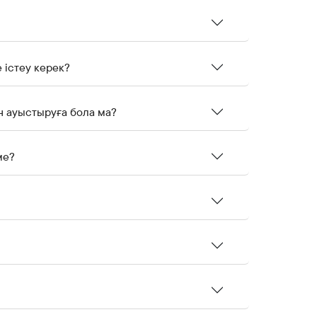
 істеу керек?
н ауыстыруға бола ма?
ме?