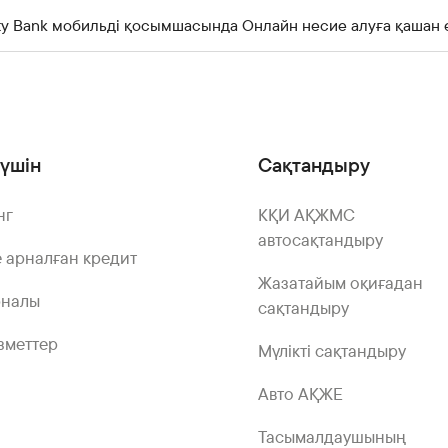
ity Bank мобильді қосымшасында Онлайн несие алуға қашан 
үшін
Сақтандыру
нг
КҚИ АҚЖМС
автосақтандыру
 арналған кредит
Жазатайым оқиғадан
рналы
сақтандыру
зметтер
Мүлікті сақтандыру
Авто АҚЖЕ
Тасымалдаушының