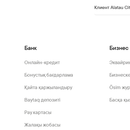
Клиент Alatau C
Банк
Бизнес 
Онлайн-кредит
Эквайри
Бонустық бағдарлама
Бизнеске
Қайта қаржыландыру
Ösim жу
Baytaq депозиті
Басқа қы
Pay картасы
Жалақы жобасы