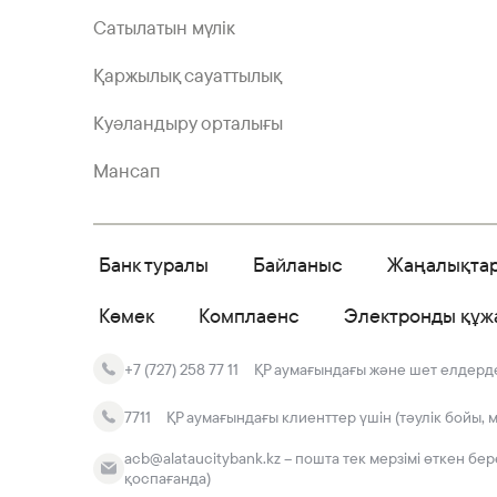
Сатылатын мүлік
Қаржылық сауаттылық
Куәландыру орталығы
Мансап
Банк туралы
Байланыс
Жаңалықта
Көмек
Комплаенс
Электронды құж
+7 (727) 258 77 11
ҚР аумағындағы және шет елдердег
7711
ҚР аумағындағы клиенттер үшін (тәулік бойы, 
acb@alataucitybank.kz – пошта тек мерзімі өткен бе
қоспағанда)