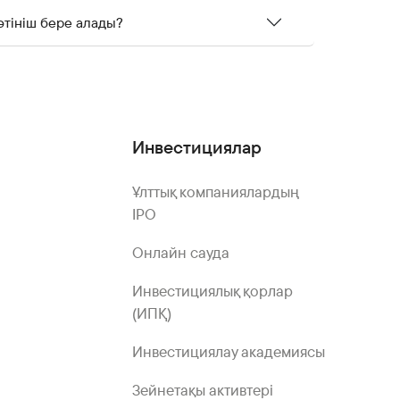
өтініш бере алады?
Инвестициялар
Ұлттық компаниялардың
IPO
Онлайн сауда
Инвестициялық қорлар
(ИПҚ)
Инвестициялау академиясы
Зейнетақы активтері