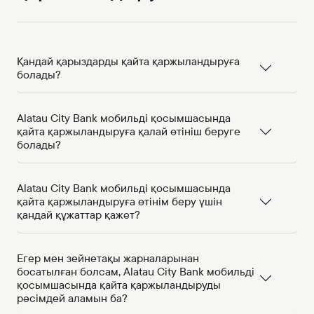
Қандай қарыздарды қайта қаржыландыруға
болады?
Alatau City Bank мобильді қосымшасында
қайта қаржыландыруға қалай өтініш беруге
болады?
Alatau City Bank мобильді қосымшасында
қайта қаржыландыруға өтінім беру үшін
қандай құжаттар қажет?
Егер мен зейнетақы жарналарынан
босатылған болсам, Alatau City Bank мобильді
қосымшасында қайта қаржыландыруды
рәсімдей аламын ба?