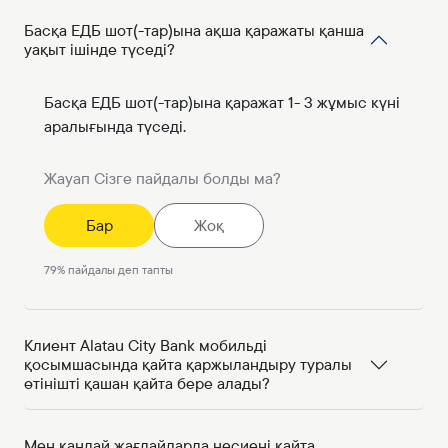
Басқа ЕДБ шот(-тар)ына ақша қаражаты қанша
уақыт ішінде түседі?
Басқа ЕДБ шот(-тар)ына қаражат 1- 3 жұмыс күні
аралығында түседі.
Жауап Сізге пайдалы болды ма?
Бар
Жоқ
79
%
пайдалы деп тапты
Клиент Alatau City Bank мобильді
қосымшасында қайта қаржыландыру туралы
өтінішті қашан қайта бере алады?
Мен қандай жағдайларда несиені қайта