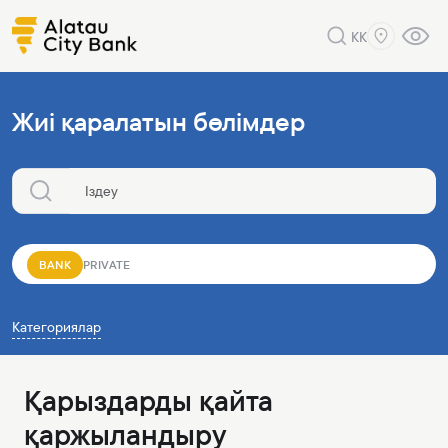
KK
Жиі қаралатын бөлімдер
BANK
PRIVATE
Категориялар
Қарыздарды қайта
қаржыландыру