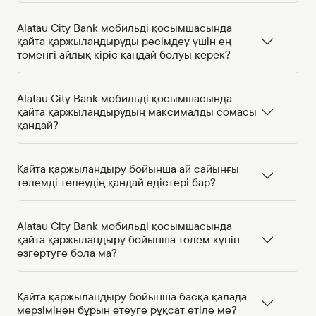
Alatau City Bank мобильді қосымшасында
қайта қаржыландыруды рәсімдеу үшін ең
төменгі айлық кіріс қандай болуы керек?
Alatau City Bank мобильді қосымшасында
қайта қаржыландырудың максималды сомасы
қандай?
Қайта қаржыландыру бойынша ай сайынғы
төлемді төлеудің қандай әдістері бар?
Alatau City Bank мобильді қосымшасында
қайта қаржыландыру бойынша төлем күнін
өзгертуге бола ма?
Қайта қаржыландыру бойынша басқа қалада
мерзімінен бұрын өтеуге рұқсат етіле ме?