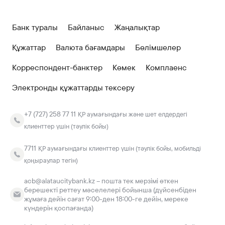
Банк туралы
Байланыс
Жаңалықтар
Құжаттар
Валюта бағамдары
Бөлімшелер
Корреспондент-банктер
Көмек
Комплаенс
Электронды құжаттарды тексеру
+7 (727) 258 77 11
ҚР аумағындағы және шет елдердегі
клиенттер үшін (тәулік бойы)
7711
ҚР аумағындағы клиенттер үшін (тәулік бойы, мобильді
қоңыраулар тегін)
acb@alataucitybank.kz – пошта тек мерзімі өткен
берешекті реттеу мәселелері бойынша (дүйсенбіден
жұмаға дейін сағат 9:00-ден 18:00-ге дейін, мереке
күндерін қоспағанда)