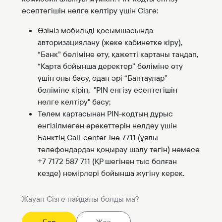
есептегішін нөлге келтіру үшін Сізге:
Өзініз мобильді қосымшасында
авторизациялану (жеке кабинетке кіру),
“Банк” бөліміне өту, қажетті картаны таңдап,
“Карта бойынша деректер” бөліміне өту
үшін оны басу, одан әрі “Баптаулар”
бөліміне кіріп, "PIN енгізу есептегішін
нөлге келтіру" басу;
Төлем картасынан PIN-кодтың дұрыс
енгізілмеген әрекеттерін нөлдеу үшін
Банктің Call-center-іне 7711 (ұялы
телефондардан қоңырау шалу тегін) немесе
+7 7172 587 711 (ҚР шегінен тыс болған
кезде) нөмірлері бойынша жүгіну керек.
Жауап Сізге пайдалы болды ма?