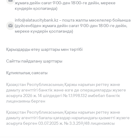
жұмаға дейін сағат 9:00-ден 18:00-ге дейін, мереке
күндерін қоспағанда)
info@alataucitybank.kz – пошта жалпы мәселелер бойынша
(дүйсенбіден жұмаға дейін сағат 9:00-ден 18:00-ге дейін,
мереке күндерін қоспағанда)
Қарыздарды өтеу шарттары мен тәртібі
Сайтты пайдалану шарттары
Құпиялылық саясаты
Қазақстан Республикасының Қаржы нарығын реттеу және
дамыту агенттігі банктік және өзге де операцияларды жүзеге
асыруға 2026 ж. 14 шілдедегі № 1.1.998.132 әмбебап банктік
лицензияны берген
Қазақстан Республикасының Қаржы нарығын реттеу және
дамыту агенттігі бағалы қағаздар нарығындағы қызметті жүзеге
асыруға берген 03.07.2025 ж. № 3.3.259/48 лицензиясы