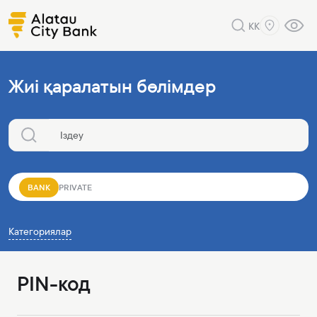
KK
Жиі қаралатын бөлімдер
BANK
PRIVATE
Категориялар
PIN-код