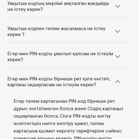
Уақытша кодтың мерзімі аяқталған жағдайда
не істеу керек?
Уақытша кодпен төлем жасалмаса не істеу
керек ?
Егер мен PIN-кодты ұмытып қалсам не істеуім
керек?
Егер мен PIN-кодты бірнеше рет қате енгізіп,
картаны оқшауласам не істеуім керек?
Егер төлем картасынан PIN-код бірнеше рет
дұрыс енгізілмеген болса және Сіздің картаңыз
оқшауланған болса, Сізге PIN-кодты енгізу
есептегішін нөлге келтіру қажет, төлем
картасына қызмет көрсету тарифтеріне сәйкес
комиссия алынуы мүмкін. PIN-кодты енгізу