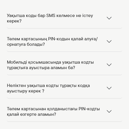
Уақытша коды бар SMS келмесе не істеу
керек?
Төлем картасының PIN-кодын қалай алуға/
орнатуға болады?
Мобильді қосымшасында уақытша кодты
тұрақтыға ауыстыра аламын ба?
Неліктен уақытша кодты тұрақты кодқа
ауыстыру керек ?
Төлем картасынан қолданыстағы PIN-кодты
қалай өзгерте аламын?