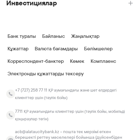
Инвестициялар
Банк туралы
Байланыс
Жаңалықтар
Құжаттар
Валюта бағамдары
Бөлімшелер
Корреспондент-банктер
Көмек
Комплаенс
Электронды құжаттарды тексеру
+7 (727) 258 77 11
ҚР аумағындағы және шет елдердегі
клиенттер үшін (тәулік бойы)
7711
ҚР аумағындағы клиенттер үшін (тәулік бойы, мобильді
қоңыраулар тегін)
acb@alataucitybank.kz – пошта тек мерзімі өткен
берешекті реттеу мәселелері бойынша (дүйсенбіден