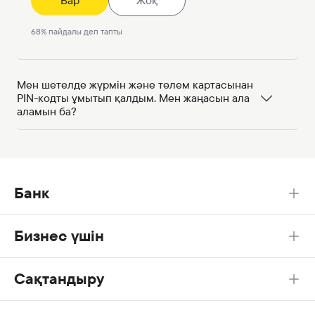
Бар
Жоқ
68
%
пайдалы деп тапты
Мен шетелде жүрмін және төлем картасынан
PIN-кодты ұмытып қалдым. Мен жаңасын ала
аламын ба?
Банк
Бизнес үшін
Сақтандыру