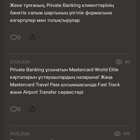
Жеке тұлғаның, Private Banking клиенттерінің
банктік салым шартының үлгілік формасына
өзгертулер мен толықтырулар
0
27.04.2026
80
Private Banking ұсынатын Mastercard World Elite
карталарын ұстаушылардың назарына! Жаңа
Mastercard Travel Pass қосымшасында Fast Track
және Airport Transfer сервистері
0
19.03.2026
109