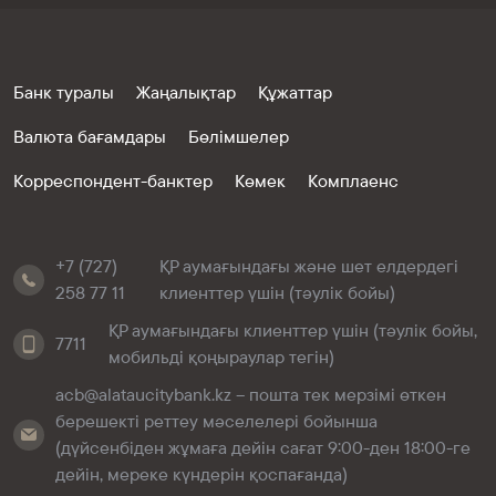
Банк туралы
Жаңалықтар
Құжаттар
Валюта бағамдары
Бөлімшелер
Корреспондент-банктер
Көмек
Комплаенс
+7 (727)
ҚР аумағындағы және шет елдердегі
258 77 11
клиенттер үшін (тәулік бойы)
ҚР аумағындағы клиенттер үшін (тәулік бойы,
7711
мобильді қоңыраулар тегін)
acb@alataucitybank.kz – пошта тек мерзімі өткен
берешекті реттеу мәселелері бойынша
(дүйсенбіден жұмаға дейін сағат 9:00-ден 18:00-ге
дейін, мереке күндерін қоспағанда)