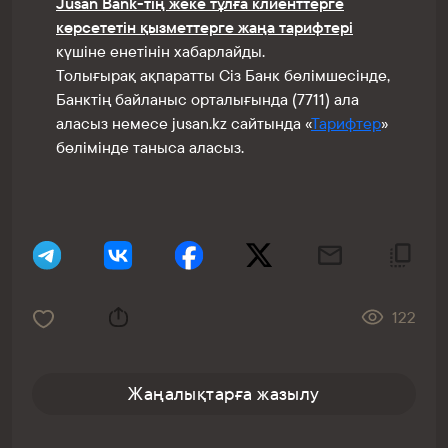
Jusan Bank-тің жеке тұлға клиенттерге
көрсететін қызметтерге жаңа тарифтері
күшіне енетінін хабарлайды.
Толығырақ ақпаратты Сіз Банк бөлімшесінде,
Банктің байланыс орталығында (7711) ала
аласыз немесе jusan.kz сайтында «
Тарифтер
»
бөлімінде таныса аласыз.
122
Жаңалықтарға жазылу