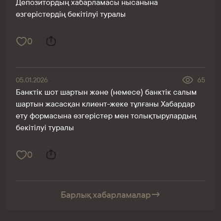
Депозитордың хабарламасы нысанына
өзгерістердің бекітілуі туралы
0
05.01.2026
65
Банктік шот шартын және (немесе) банктік салым
шартын жасасқан клиент-жеке тұлғаны Хабардар
ету формасына өзгерістер мен толықтырулардың
бекітілуі туралы
0
Барлық хабарламалар
→