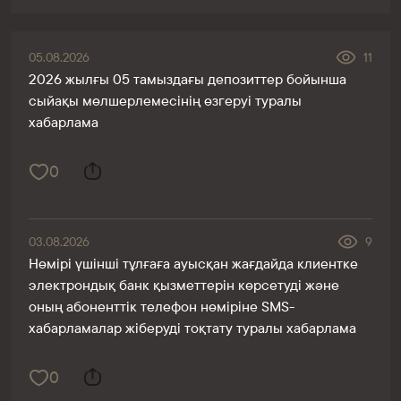
05.08.2026
11
2026 жылғы 05 тамыздағы депозиттер бойынша
сыйақы мөлшерлемесінің өзгеруі туралы
хабарлама
0
03.08.2026
9
Нөмірі үшінші тұлғаға ауысқан жағдайда клиентке
электрондық банк қызметтерін көрсетуді және
оның абоненттік телефон нөміріне SMS-
хабарламалар жіберуді тоқтату туралы хабарлама
0