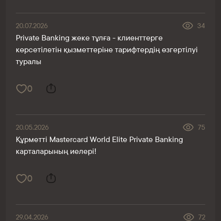
20.07.2026
34
Private Banking жеке тұлға - клиенттерге
көрсетілетін қызметтеріне тарифтердің өзгертілуі
туралы
0
20.05.2026
75
Құрметті Mastercard World Elite Private Banking
карталарының иелері!
0
29.04.2026
72