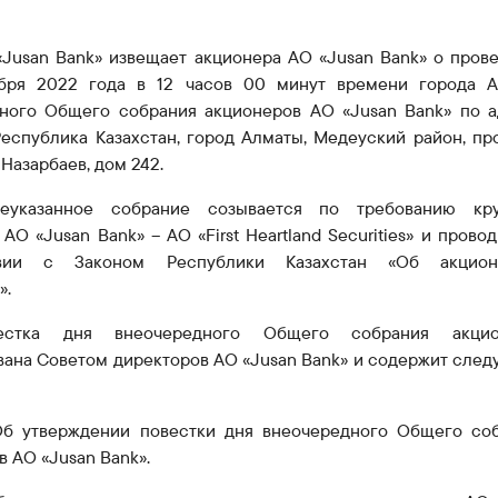
Карьера в банке
Приём граждан
«
Jusan
Bank
» извещает акционера АО «Jusan Bank» о пров
абря 2022 года в 12 часов 00 минут времени города 
дного
О
бщего собрания акционеров АО «Jusan Bank» по а
Республика Казахстан, город Алматы, Медеуский район, пр
Назарбаев, дом 242.
еуказанное собрание созывается по
требованию кр
АО «J
u
san Bank»
– АО
«
First
Heartland
Securities
» и провод
твии с Законом Республики Казахстан «Об акцион
».
естка дня внеочередного Общего собрания акцио
ана Советом директоров АО «Jusan Bank» и содержит сле
 Об утверждении повестки дня внеочередного Общего со
 АО «Jusan Bank».