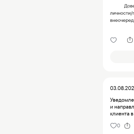
Дов
личности
в
неочере
03.08.20
Уведомле
и направ
клиента в
0