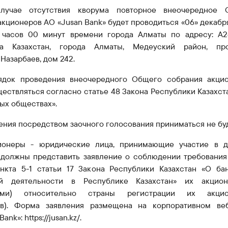
лучае отсутствия кворума повторное внеочередное 
акционеров АО «J
u
san Bank» будет проводиться «06» декабр
2 часов 00 минут времени города
Алматы
по адресу: A2
ка Казахстан, города Алматы, Медеуский район, про
Назарбаев, дом 242.
ядок проведения внеочередного Общего собрания акци
ществляться согласно статье 48 Закона Республики Казахст
ых обществах».
ния посредством заочного голосования приниматься не бу
ионеры - юридические лица, принимающие участие в 
 должны представить заявление о соблюдении требования
нкта 5-1 статьи 17 Закона Республики Казахстан «О ба
ой деятельности в Республике Казахстан» их акцион
ками) относительно страны регистрации их акцио
ов). Форма заявления размещена на корпоративном ве
 Bank»:
https://jusan.kz/
.