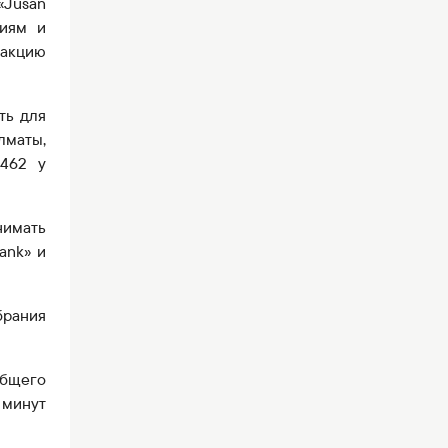
«Jusan
циям и
акцию
ть для
лматы,
 462 у
нимать
ank» и
брания
бщего
) минут