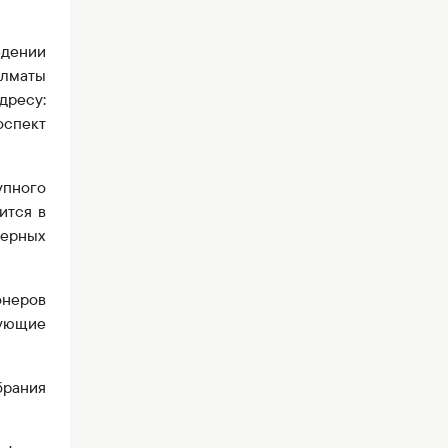
едении
Алматы
дресу:
оспект
упного
ится в
ерных
неров
дующие
брания