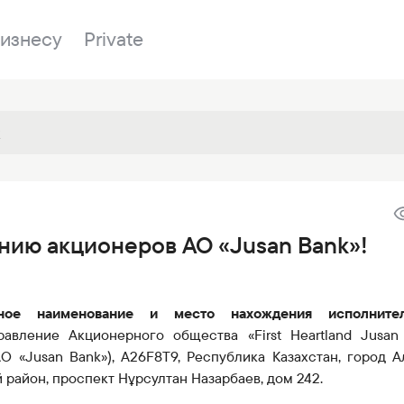
изнесу
Private
Отделения
2
е
О банке
Имущество на
Войти в банкинг
нию акционеров АО «Jusan Bank»!
m
Вопросы и ответы
Закупки
и
Документы
ESG
ное наименование и место нахождения исполнител
укты
Отделения
равление
Акционерного общества «First Heartland Jusan
Новости
АО «Jusan Bank»)
, A26F8T9, Республика Казахстан, город А
Банки-корреспонденты
район, проспект Нұрсултан Назарбаев, дом 242.