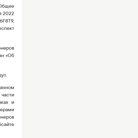
Общее
я 2022
6F8T9,
спект
онеров
ан «Об
дут.
данном
 части
нках и
ерами
неров
бсайте