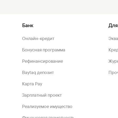
Банк
Для
Онлайн-кредит
Экв
Бонусная программа
Кред
Рефинансирование
Жур
Baytaq депозит
Проч
Карта Pay
Зарплатный проект
Реализуемое имущество
Финансовая грамотность