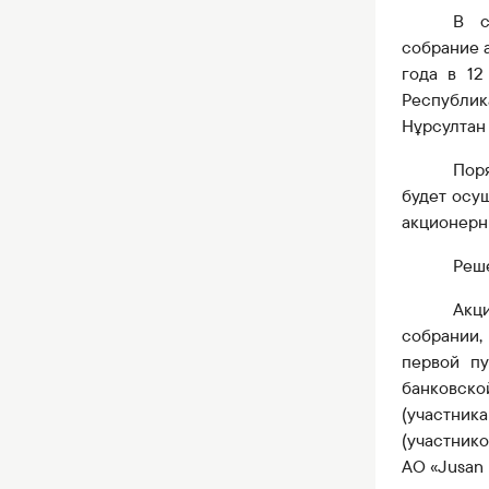
В с
собрание 
года в 1
Республи
Нұрсултан 
Пор
будет осу
акционерн
Реше
Акц
собрании,
первой пу
банковск
(участни
(участник
АО «J
u
san