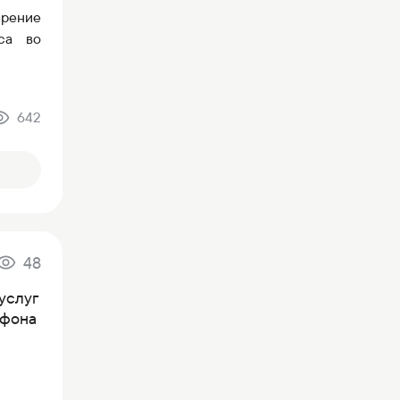
ерение
са во
642
48
услуг
ефона