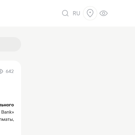
RU
642
 продажу
ьного
 Bank»
лматы,