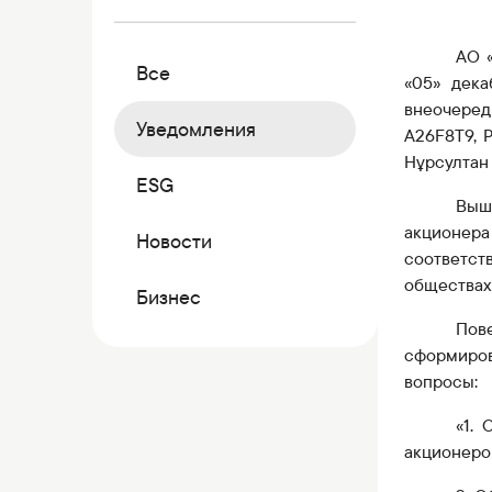
Коммерческие бумаги
Бонусная программа
АО
Все
Kaspi QR
«05» дек
в
неочере
Уведомления
A26F8T9, 
Нұрсултан 
ESG
Выш
акционера
Новости
соответс
обществах
Бизнес
Пов
сформиров
вопросы:
«1.
акционеров