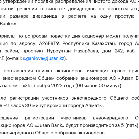
Об утверждении порядка распределения чистого дохода АО 
ринятии решения о выплате дивидендов по простым ак
нии размера дивиденда в расчете на одну простую 
Bank».»
ериалы по вопросам повестки дня акционер может получи
ния по адресу: A26F8T9, Республика Казахстан, город А
 район, проспект Нұрсултан Назарбаев, дом 242, каб.
Г. (e-mail:
s.ganieva@
jusan
.kz
).
а составления списка акционеров, имеющих право при
о внеочередном Общем собрании акционеров АО «Jusan B
 на нем – «25»
ноября 2022 года (00 часов 00 минут).
ало
регистрации участников
в
неочередного
О
бщего со
в –
11
часов 30 минут времени города
Алматы
.
ершение регистрации участников внеочередного О
акционеров АО «J
u
san Bank» будет производиться за 5 (пять
 внеочередного Общего собрания акционеров.