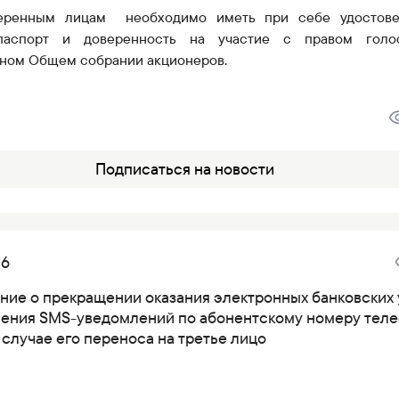
еренным лицам
необходимо иметь при себе удостов
/паспорт и доверенность на участие с правом голо
дном
О
бщем собрании акционеров.
Подписаться на новости
26
ние о прекращении оказания электронных банковских 
ления SMS-уведомлений по абонентскому номеру тел
 случае его переноса на третье лицо