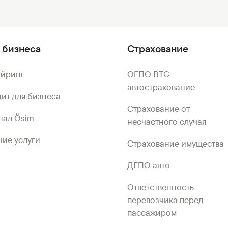
 бизнеса
Страхование
айринг
ОГПО ВТС
автострахование
ит для бизнеса
Страхование от
нал Ösim
несчастного случая
ие услуги
Страхование имущества
ДГПО авто
Ответственность
перевозчика перед
пассажиром