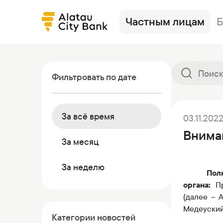
Частным лицам
Б
Фильтровать по дате
За всё время
03.11.202
Кредиты
Alatau City Bank Tole
Новости
Переводы
Тарифы
Страховани
Внима
Депозиты
Кредиты
Курсы валют
Депозиты
Журнал Ösi
Валюты
За месяц
Карты
Депозиты
Помощь
Дебетовые карты
Банкинг
Инвестици
За неделю
Пол
Зарплатный проект
Инвестиции
Сейфы
Другие прод
органа:
П
Переводы
Банки-корреспонденты
Коммерческие бумаги
(далее – 
Сейфовый депозитарий
Медеуский 
Категории новостей