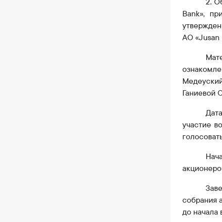
2. 
Bank», п
утвержде
АО «Jusan 
Мат
ознакомле
Медеуский
Ганиевой С.
Дат
участие в
голосовать
Нач
акционеро
Зав
собрания 
до начала