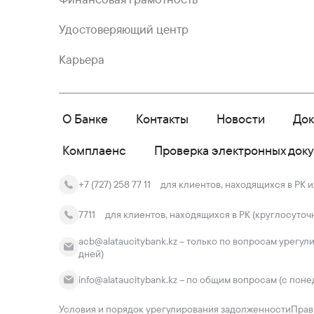
Удостоверяющий центр
Карьера
О Банке
Контакты
Новости
До
Комплаенс
Проверка электронных док
+7 (727) 258 77 11
для клиентов, находящихся в РК и
7711
для клиентов, находящихся в РК (круглосуточ
acb@alataucitybank.kz – только по вопросам урегул
дней)
info@alataucitybank.kz – по общим вопросам (с поне
Условия и порядок урегулирования задолженности
Прав