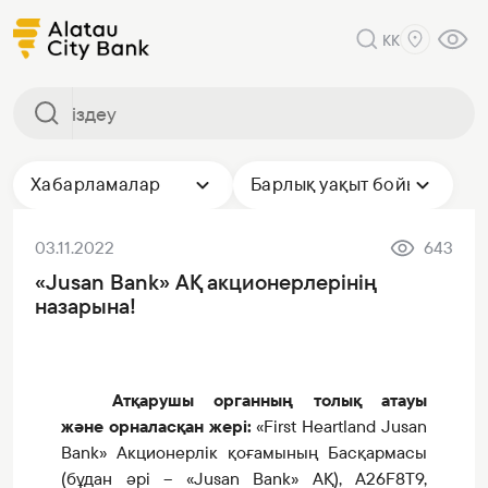
KK
Хабарламалар
Барлық уақыт бойы
03.11.2022
643
«Jusan Bank» АҚ акционерлерінің
назарына!
Атқарушы органның толық атауы
және орналасқан жері
:
«First Heartland Jusan
Bank» Акционерлік қоғамының Басқармасы
(бұдан әрі – «Jusan Bank» АҚ)
, A26F8T9,