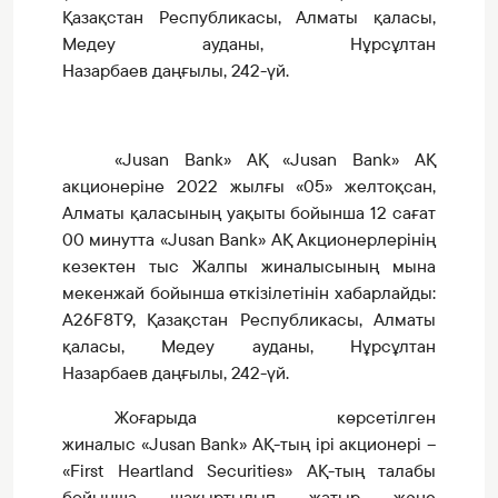
Қазақстан Республикасы
,
Алматы қаласы
,
Медеу ауданы
, Нұрсұлтан
Назарбаев
даңғылы
, 242
-үй
.
«Jusan Bank»
АҚ
«Jusan Bank»
АҚ
акционеріне 2022 жылғы «05» желтоқсан,
Алматы қаласының уақыты бойынша 12 сағат
00 минутта
«Jusan Bank»
АҚ Акционерлерінің
кезектен тыс Жалпы жиналысының мына
мекенжай бойынша өткізілетінін хабарлайды
:
A26F8T9,
Қазақстан Республикасы
,
Алматы
қаласы
,
Медеу ауданы
, Нұрсұлтан
Назарбаев
даңғылы
, 242
-үй
.
Жоғарыда көрсетілген
жиналыс
«Jusan Bank»
АҚ-тың ірі акционері
–
«First Heartland Securities»
АҚ-тың талабы
бойынша шақыртылып жатыр және