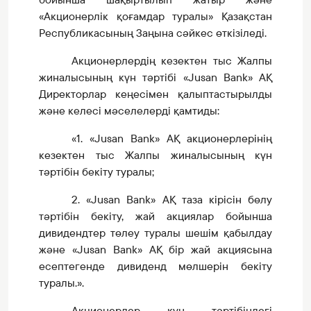
«Акционерлік қоғамдар туралы» Қазақстан
Республикасының Заңына сәйкес өткізіледі
.
Акционерлердің кезектен тыс Жалпы
жиналысының күн тәртібі «Jusan Bank» АҚ
Директорлар кеңесімен қалыптастырылды
және келесі мәселелерді қамтиды:
«1. «Jusan Bank» АҚ акционерлерінің
кезектен тыс Жалпы жиналысының күн
тәртібін бекіту туралы;
2. «Jusan Bank» АҚ таза кірісін бөлу
тәртібін бекіту, жай акциялар бойынша
дивидендтер төлеу туралы шешім қабылдау
және «Jusan Bank» АҚ бір жай акциясына
есептегенде дивиденд мөлшерін бекіту
туралы.».
Акционерлер күн тәртібіндегі