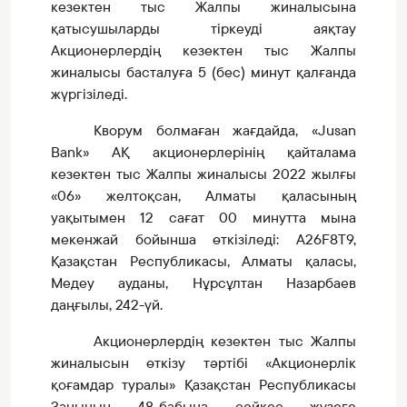
кезектен тыс Жалпы жиналысына
қатысушыларды тіркеуді аяқтау
Акционерлердің кезектен тыс Жалпы
жиналысы басталуға 5 (бес) минут қалғанда
жүргізіледі.
Кворум болмаған жағдайда, «Jusan
Bank» АҚ акционерлерінің қайталама
кезектен тыс Жалпы жиналысы 2022 жылғы
«06» желтоқсан, Алматы қаласының
уақытымен 12 сағат 00 минутта мына
мекенжай бойынша өткізіледі: A26F8T9,
Қазақстан Республикасы, Алматы қаласы,
Медеу ауданы, Нұрсұлтан Назарбаев
даңғылы, 242-үй.
Акционерлердің кезектен тыс Жалпы
жиналысын өткізу тәртібі «Акционерлік
қоғамдар туралы» Қазақстан Республикасы
Заңының 48-бабына сәйкес жүзеге