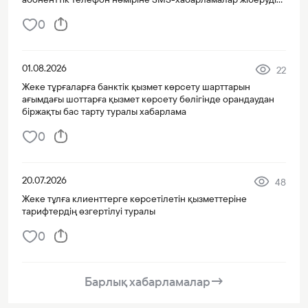
тоқтату туралы хабарлама
0
01.08.2026
22
Жеке тұрғаларға банктік қызмет көрсету шарттарын
ағымдағы шоттарға қызмет көрсету бөлігінде орандаудан
біржақты бас тарту туралы хабарлама
0
20.07.2026
48
Жеке тұлға клиенттерге көрсетілетін қызметтеріне
тарифтердің өзгертілуі туралы
0
Барлық хабарламалар
→