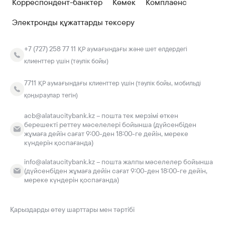
Корреспондент-банктер
Көмек
Комплаенс
Электронды құжаттарды тексеру
+7 (727) 258 77 11
ҚР аумағындағы және шет елдердегі
клиенттер үшін (тәулік бойы)
7711
ҚР аумағындағы клиенттер үшін (тәулік бойы, мобильді
қоңыраулар тегін)
acb@alataucitybank.kz – пошта тек мерзімі өткен
берешекті реттеу мәселелері бойынша (дүйсенбіден
жұмаға дейін сағат 9:00-ден 18:00-ге дейін, мереке
күндерін қоспағанда)
info@alataucitybank.kz – пошта жалпы мәселелер бойынша
(дүйсенбіден жұмаға дейін сағат 9:00-ден 18:00-ге дейін,
мереке күндерін қоспағанда)
Қарыздарды өтеу шарттары мен тәртібі