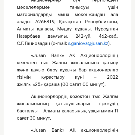
мәселелермен танысуы үшін
материалдарды
мына мекенжайдан ала
алады:
A26F8T9,
Қазақстан Республикасы
,
Алматы қаласы
, Медеу
ауданы
, Нұрсұлтан
Назарбаев
даңғылы
, 242
-үй
, 462
-каб.,
С.Г.
Ганиевадан
(e-mail:
s.ganieva@
jusan
.kz
).
«Jusan Bank»
АҚ Акционерлерінің
кезектен тыс
Жалпы жиналысына қатысу
және дауыс беру құқығы бар акционерлер
тізімін құрастыру күні
–
2022
жылғы
«25»
қараша
(00
сағат
00 минут).
Акционерлердің кезектен тыс Жалпы
жиналысының қатысушыларын тіркеудің
басталуы
–
Алматы қаласының уақытымен 11
сағат 30
минут
.
«Jusan Bank» АҚ акционерлерінің