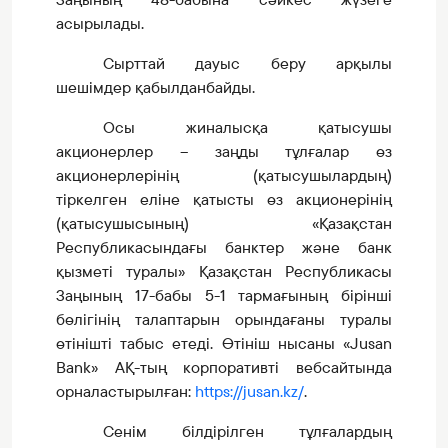
асырылады.
Сырттай дауыс беру арқылы
шешімдер қабылданбайды.
Осы жиналысқа қатысушы
акционерлер – заңды тұлғалар өз
акционерлерінің (қатысушылардың)
тіркелген еліне қатысты өз акционерінің
(қатысушысының) «Қазақстан
Республикасындағы банктер және банк
қызметі туралы» Қазақстан Республикасы
Заңының 17-бабы 5-1 тармағының бірінші
бөлігінің талаптарын орындағаны туралы
өтінішті табыс етеді. Өтініш нысаны «Jusan
Bank
» АҚ-тың
корпоративті вебсайтында
орналастырылған
:
https://jusan.kz/
.
Сенім білдірілген тұлғалардың