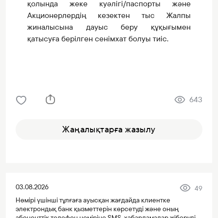
қолында жеке куәлігі/паспорты және
Акционерлердің кезектен тыс Жалпы
жиналысына дауыс беру құқығымен
қатысуға берілген сенімхат болуы тиіс.
643
Жаңалықтарға жазылу
03.08.2026
49
Нөмірі үшінші тұлғаға ауысқан жағдайда клиентке
электрондық банк қызметтерін көрсетуді және оның
абоненттік телефон нөміріне SMS-хабарламалар жіберуді