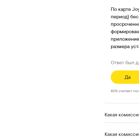
По карте Jo
период) бес
просроченны
формировани
приложение 
размера уст
Ответ был д
Да
80
%
считают по
Какая комисси
Какая комиссия