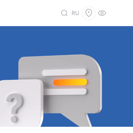
RU
 продажу