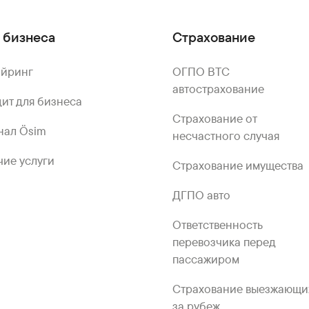
 бизнеса
Страхование
айринг
ОГПО ВТС
автострахование
ит для бизнеса
Страхование от
нал Ösim
несчастного случая
ие услуги
Страхование имущества
ДГПО авто
Ответственность
перевозчика перед
пассажиром
Страхование выезжающи
за рубеж