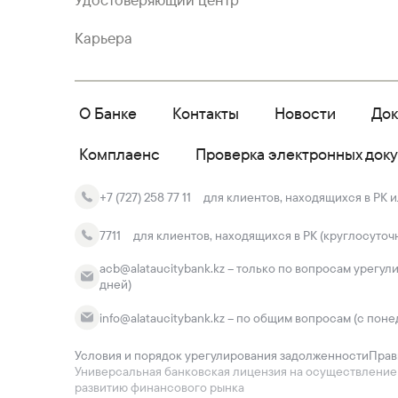
Удостоверяющий центр
Карьера
О Банке
Контакты
Новости
До
Комплаенс
Проверка электронных док
+7 (727) 258 77 11
для клиентов, находящихся в РК и
7711
для клиентов, находящихся в РК (круглосуточ
acb@alataucitybank.kz – только по вопросам урегул
дней)
info@alataucitybank.kz – по общим вопросам (с поне
Условия и порядок урегулирования задолженности
Прав
Универсальная банковская лицензия на осуществление ба
развитию финансового рынка