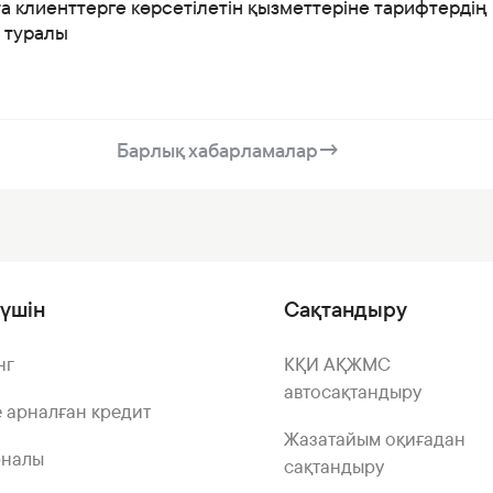
а клиенттерге көрсетілетін қызметтеріне тарифтердің
і туралы
Барлық хабарламалар
→
үшін
Сақтандыру
нг
КҚИ АҚЖМС
автосақтандыру
 арналған кредит
Жазатайым оқиғадан
рналы
сақтандыру