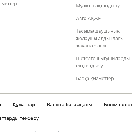
зметтер
Мүлікті сақтандыру
Авто АҚЖЕ
Тасымалдаушының
жолаушы алдындағы
жауапкершілігі
Шетелге шығушыларды
сақтандыру
Басқа қызметтер
р
Құжаттар
Валюта бағамдары
Бөлімшеле
аттарды тексеру