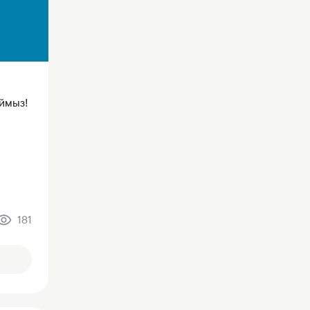
аймыз!
181