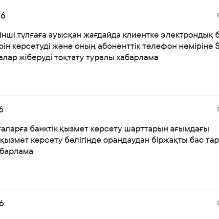
26
інші тұлғаға ауысқан жағдайда клиентке электрондық 
ін көрсетуді және оның абоненттік телефон нөміріне 
лар жіберуді тоқтату туралы хабарлама
6
ғаларға банктік қызмет көрсету шарттарын ағымдағы
қызмет көрсету бөлігінде орандаудан біржақты бас тар
абарлама
6