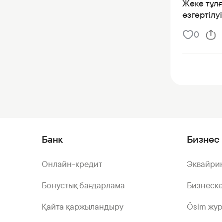
Жеке тұлғ
өзгертілу
0
Банк
Бизнес 
Онлайн-кредит
Эквайри
Бонустық бағдарлама
Бизнеске
Қайта қаржыландыру
Ösim жу