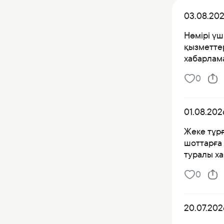
03.08.20
Нөмірі үш
қызметтер
хабарлама
0
01.08.202
Жеке тұр
шоттарға 
туралы х
0
20.07.202