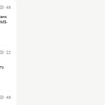
48
банк
SMS-
22
ту
48