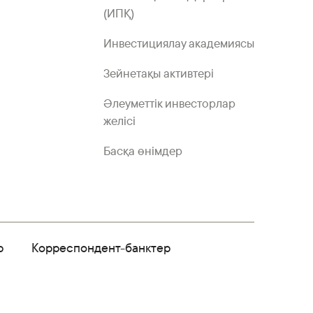
(ИПҚ)
Инвестициялау академиясы
Зейнетақы активтері
Әлеуметтік инвесторлар
желісі
Басқа өнімдер
р
Корреспондент-банктер