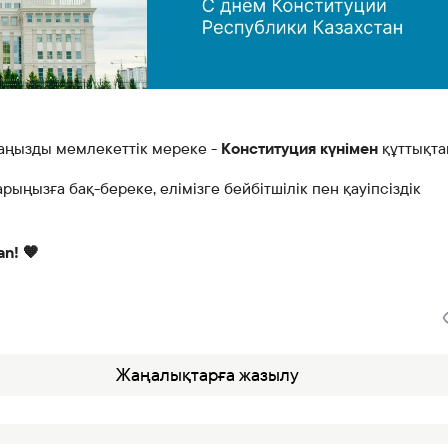
Банкте жұмыс істеу
Азаматтарды қабылдау
маңызды мемлекеттік мереке -
Конституция күнімен
құттықт
ыңызға бақ-береке, елімізге бейбітшілік пен қауіпсіздік
an! 🧡
Жаңалықтарға жазылу