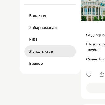
Коммерциялық қағаздар
Бонустық бағдарлама
Барлығы
Kaspi QR
Хабарламалар
Сіздерді 
ESG
Шаңырақтар
тілейміз!
Жаңалықтар
Сіздің Jus
Бизнес