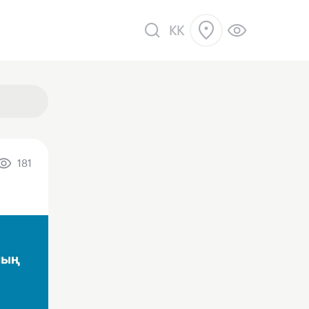
KK
181
ік