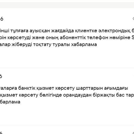
26
інші тұлғаға ауысқан жағдайда клиентке электрондық 
ін көрсетуді және оның абоненттік телефон нөміріне 
лар жіберуді тоқтату туралы хабарлама
6
ғаларға банктік қызмет көрсету шарттарын ағымдағы
қызмет көрсету бөлігінде орандаудан біржақты бас тар
абарлама
6