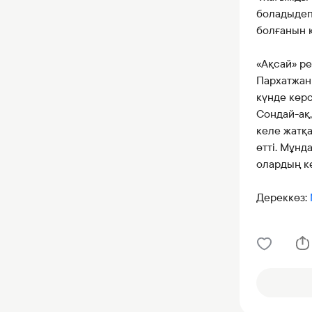
боладыдеп 
болғанын к
«Ақсай» р
Пархатжан
күнде көр
Сондай-ақ
келе жатқа
өтті. Мұнд
олардың кө
Дереккөз: