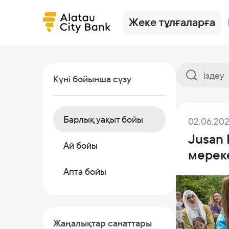
Жеке тұлғаларға
Күні бойынша сүзу
Барлық уақыт бойы
02.06.20
Кредиттер
Alatau City Bank Tole
Жаңалықтар
Аудармалар
Сақтандыр
Тарифтер
Jusan 
Депозиттер
Кредиттер
Валюта бағамдары
Депозиттер
Валюталар
Ösim журна
Ай бойы
мерек
Карталар
Депозиттер
Көмек
Дебеттік картала
Инвестици
Банкинг
Апта бойы
Жалақы жобасы
Инвестициялар
Сейфтер
Басқа өнім
Аудармалар
Корреспондент-банктер
Коммерциялық қа
Сейф ұяшықтары
Жаңалықтар санаттары