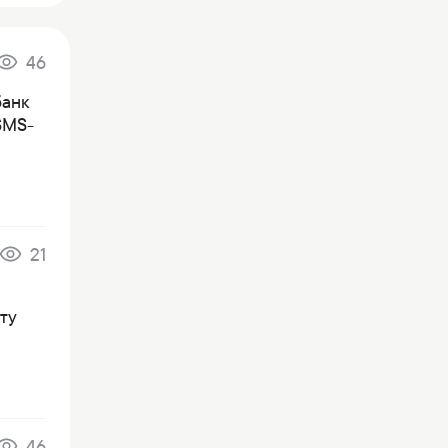
46
банк
SMS-
21
ту
46