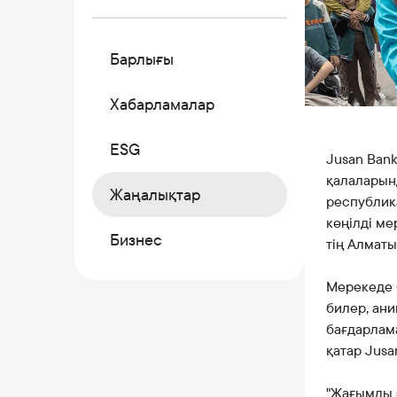
Коммерциялық қағаздар
Бонустық бағдарлама
Барлығы
Kaspi QR
Хабарламалар
ESG
Jusan Bank
қалаларын
Жаңалықтар
республик
көңілді м
Бизнес
тің Алмат
Мерекеде 
билер, ан
бағдарлам
қатар Jusa
"Жағымды 