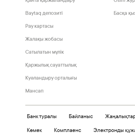
Қайта қаржыландыру
Ösim жу
Baytaq депозиті
Басқа қы
Pay картасы
Жалақы жобасы
Сатылатын мүлік
Қаржылық сауаттылық
Куәландыру орталығы
Мансап
Банк туралы
Байланыс
Жаңалықта
Көмек
Комплаенс
Электронды құж