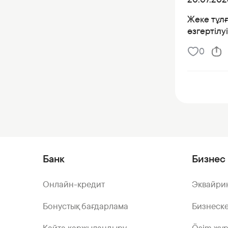
Жеке тұлғ
өзгертілу
0
Банк
Бизнес 
Онлайн-кредит
Эквайри
Бонустық бағдарлама
Бизнеске