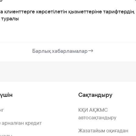
а клиенттерге көрсетілетін қызметтеріне тарифтердің
і туралы
Барлық хабарламалар
→
үшін
Сақтандыру
нг
КҚИ АҚЖМС
автосақтандыру
 арналған кредит
Жазатайым оқиғадан