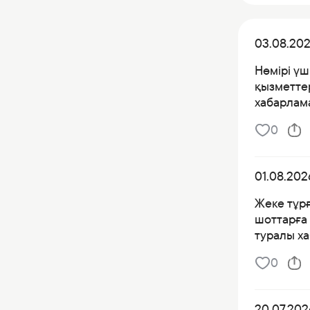
03.08.20
Нөмірі үш
қызметтер
хабарлама
0
01.08.202
Жеке тұр
шоттарға 
туралы х
0
20.07.202