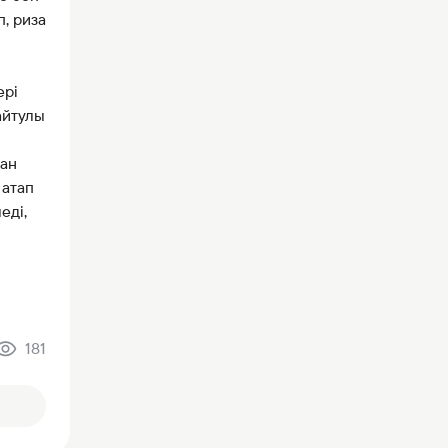
, риза
ері
айтулы
нан
 атап
еді,
181