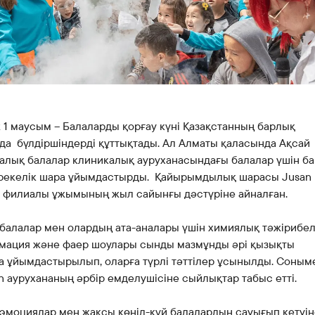
Банкте жұмыс істеу
Азаматтарды қабылдау
 1 маусым – Балаларды қорғау күні Қазақстанның барлық
да бүлдіршіндерді құттықтады. Ал Алматы қаласында Ақсай
алық балалар клиникалық ауруханасындағы балалар үшін ба
ерекелік шара ұйымдастырды. Қайырымдылық шарасы Jusan 
ы филиалы ұжымының жыл сайынғы дәстүріне айналған.
балалар мен олардың ата-аналары үшін химиялық тәжірибел
имация және фаер шоулары сынды мазмұнды әрі қызықты
а ұйымдастырылып, оларға түрлі тәттілер ұсынылды. Соным
n аурухананың әрбір емделушісіне сыйлықтар табыс етті.
эмоциялар мен жақсы көңіл-күй балалардың сауығып кетуін