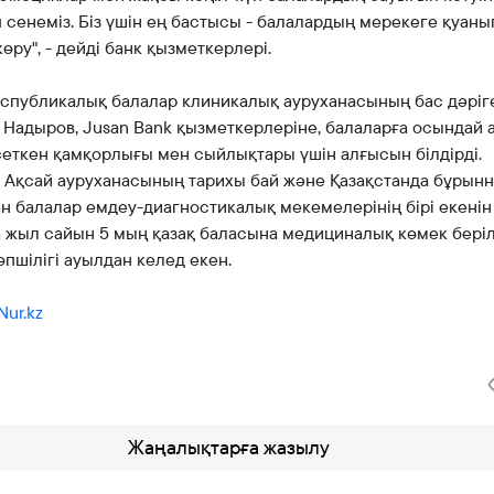
сенеміз. Біз үшін ең бастысы - балалардың мерекеге қуанып
өру", - дейді банк қызметкерлері.
еспубликалық балалар клиникалық ауруханасының бас дәріг
 Надыров, Jusan Bank қызметкерлеріне, балаларға осындай 
сеткен қамқорлығы мен сыйлықтары үшін алғысын білдірді.
, Ақсай ауруханасының тарихы бай және Қазақстанда бұрын
н балалар емдеу-диагностикалық мекемелерінің бірі екенін
а жыл сайын 5 мың қазақ баласына медициналық көмек беріл
пшілігі ауылдан келед екен.
Nur.kz
Жаңалықтарға жазылу