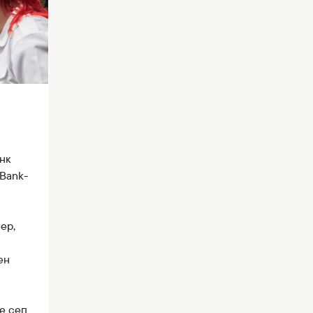
нк
Bank-
ер,
ен
е сеп