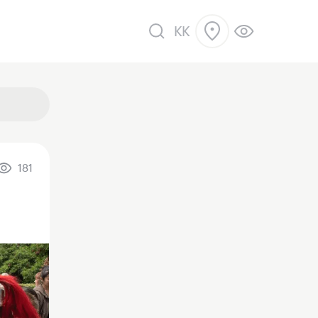
KK
181
ік