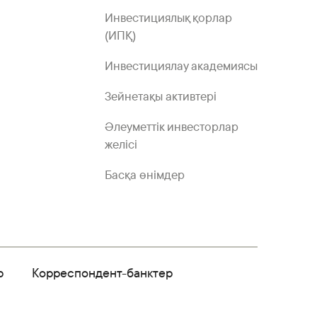
Инвестициялық қорлар
(ИПҚ)
Инвестициялау академиясы
Зейнетақы активтері
Әлеуметтік инвесторлар
желісі
Басқа өнімдер
р
Корреспондент-банктер