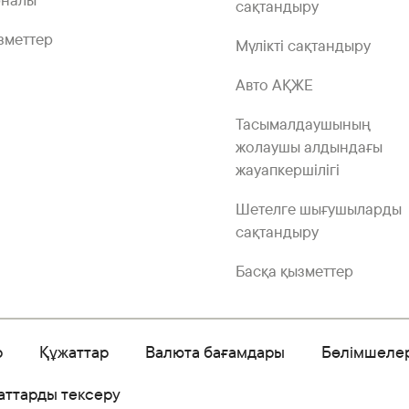
рналы
сақтандыру
зметтер
Мүлікті сақтандыру
Авто АҚЖЕ
Тасымалдаушының
жолаушы алдындағы
жауапкершілігі
Шетелге шығушыларды
сақтандыру
Басқа қызметтер
р
Құжаттар
Валюта бағамдары
Бөлімшеле
аттарды тексеру