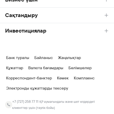
Сақтандыру
Инвестициялар
Банк туралы
Байланыс
Жаңалықтар
Құжаттар
Валюта бағамдары
Бөлімшелер
Корреспондент-банктер
Көмек
Комплаенс
Электронды құжаттарды тексеру
+7 (727) 258 77 11
ҚР аумағындағы және шет елдердегі
клиенттер үшін (тәулік бойы)