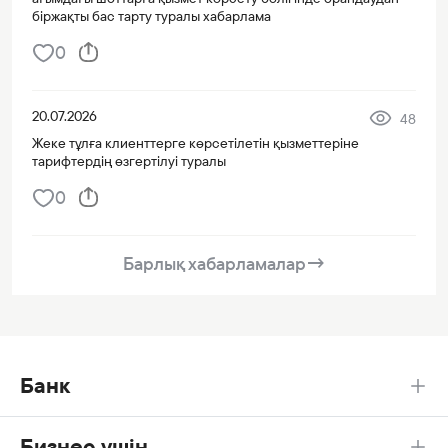
біржақты бас тарту туралы хабарлама
0
20.07.2026
48
Жеке тұлға клиенттерге көрсетілетін қызметтеріне
тарифтердің өзгертілуі туралы
0
Барлық хабарламалар
→
Банк
Бизнес үшін