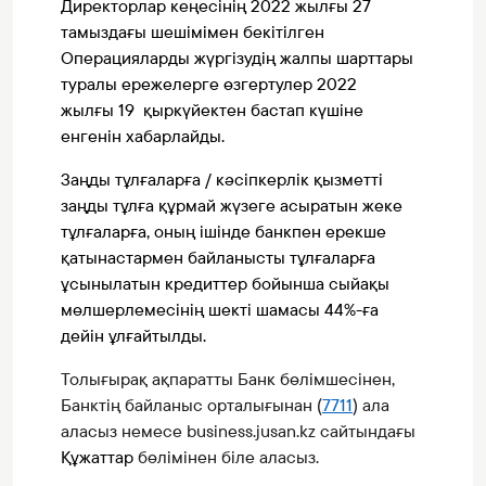
Директорлар кеңесінің 2022 жылғы 27
тамыздағы шешімімен бекітілген
Операцияларды жүргізудің жалпы шарттары
туралы ережелерге өзгертулер 2022
жылғы 19 қыркүйектен бастап күшіне
енгенін хабарлайды.
Заңды тұлғаларға / кәсіпкерлік қызметті
заңды тұлға құрмай жүзеге асыратын жеке
тұлғаларға, оның ішінде банкпен ерекше
қатынастармен байланысты тұлғаларға
ұсынылатын кредиттер бойынша сыйақы
мөлшерлемесінің шекті шамасы 44%-ға
дейін ұлғайтылды.
Толығырақ ақпаратты Банк бөлімшесінен,
Банктің байланыс орталығынан (
7711
) ала
аласыз немесе business
.
jusan.kz сайтындағы
Құжаттар
бөлімінен біле аласыз.