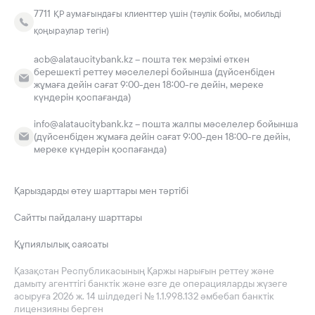
7711
ҚР аумағындағы клиенттер үшін (тәулік бойы, мобильді
қоңыраулар тегін)
acb@alataucitybank.kz – пошта тек мерзімі өткен
берешекті реттеу мәселелері бойынша (дүйсенбіден
жұмаға дейін сағат 9:00-ден 18:00-ге дейін, мереке
күндерін қоспағанда)
info@alataucitybank.kz – пошта жалпы мәселелер бойынша
(дүйсенбіден жұмаға дейін сағат 9:00-ден 18:00-ге дейін,
мереке күндерін қоспағанда)
Қарыздарды өтеу шарттары мен тәртібі
Сайтты пайдалану шарттары
Құпиялылық саясаты
Қазақстан Республикасының Қаржы нарығын реттеу және
дамыту агенттігі банктік және өзге де операцияларды жүзеге
асыруға 2026 ж. 14 шілдедегі № 1.1.998.132 әмбебап банктік
лицензияны берген