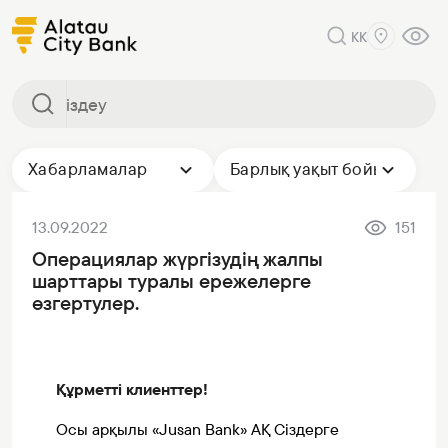
KK
Хабарламалар
Барлық уақыт бойы
13.09.2022
151
Операциялар жүргізудің жалпы
шарттары туралы ережелерге
өзгертулер.
Құрметті клиенттер!
Осы арқылы «Jusan Bank» АҚ Сіздерге