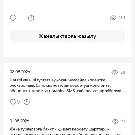
151
Жаңалықтарға жазылу
03.08.2026
48
Нөмірі үшінші тұлғаға ауысқан жағдайда клиентке
электрондық банк қызметтерін көрсетуді және оның
абоненттік телефон нөміріне SMS-хабарламалар жіберуді
тоқтату туралы хабарлама
0
01.08.2026
22
Жеке тұрғаларға банктік қызмет көрсету шарттарын
ағымдағы шоттарға қызмет көрсету бөлігінде орандаудан