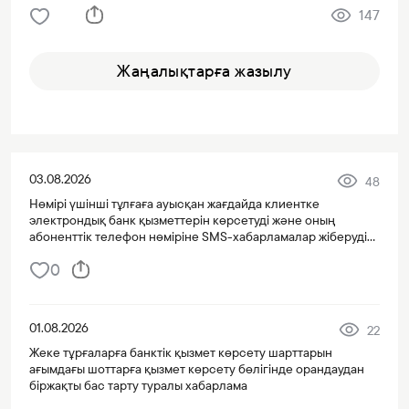
147
Жаңалықтарға жазылу
03.08.2026
48
Нөмірі үшінші тұлғаға ауысқан жағдайда клиентке
электрондық банк қызметтерін көрсетуді және оның
абоненттік телефон нөміріне SMS-хабарламалар жіберуді
тоқтату туралы хабарлама
0
01.08.2026
22
Жеке тұрғаларға банктік қызмет көрсету шарттарын
ағымдағы шоттарға қызмет көрсету бөлігінде орандаудан
біржақты бас тарту туралы хабарлама