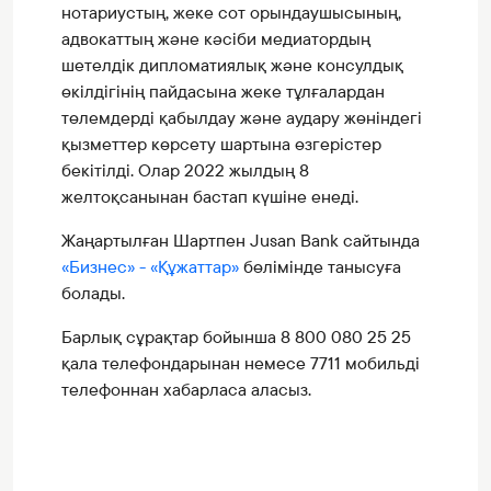
нотариустың, жеке сот орындаушысының,
адвокаттың және кәсіби медиатордың
шетелдік дипломатиялық және консулдық
өкілдігінің пайдасына жеке тұлғалардан
төлемдерді қабылдау және аудару жөніндегі
қызметтер көрсету шартына өзгерістер
бекітілді. Олар 2022 жылдың 8
желтоқсанынан бастап күшіне енеді.
Жаңартылған Шартпен Jusan Bank сайтында
«Бизнес» - «Құжаттар»
бөлімінде танысуға
болады.
Барлық сұрақтар бойынша 8 800 080 25 25
қала телефондарынан немесе 7711 мобильді
телефоннан хабарласа аласыз.