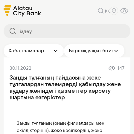
KK
Хабарламалар
Барлық уақыт бойы
30.11.2022
147
Заңды тұлғаның пайдасына жеке
тұлғалардан төлемдерді қабылдау және
аудару жөніндегі қызметтер көрсету
шартына өзгерістер
Заңды тұлғаның (оның филиалдары мен
өкілдіктерінің), жеке кәсіпкердің, жеке