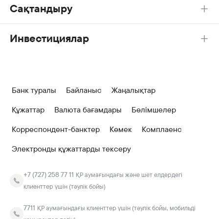
Сақтандыру
Инвестициялар
Банк туралы
Байланыс
Жаңалықтар
Құжаттар
Валюта бағамдары
Бөлімшелер
Корреспондент-банктер
Көмек
Комплаенс
Электронды құжаттарды тексеру
+7 (727) 258 77 11
ҚР аумағындағы және шет елдердегі
клиенттер үшін (тәулік бойы)
7711
ҚР аумағындағы клиенттер үшін (тәулік бойы, мобильді