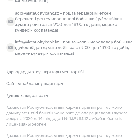
қоңыраулар тегін)
acb@alataucitybank.kz – пошта тек мерзімі өткен
берешекті реттеу мәселелері бойынша (дүйсенбіден
жұмаға дейін сағат 9:00-ден 18:00-ге дейін, мереке
күндерін қоспағанда)
info@alataucitybank.kz – пошта жалпы мәселелер бойынша
(дүйсенбіден жұмаға дейін сағат 9:00-ден 18:00-ге дейін,
мереке күндерін қоспағанда)
Қарыздарды өтеу шарттары мен тәртібі
Сайтты пайдалану шарттары
Құпиялылық саясаты
Қазақстан Республикасының Қаржы нарығын реттеу және
дамыту агенттігі банктік және өзге де операцияларды жүзеге
асыруға 2026 ж. 14 шілдедегі № 1.1.998.132 әмбебап банктік
лицензияны берген
Қазақстан Республикасының Қаржы нарығын реттеу және