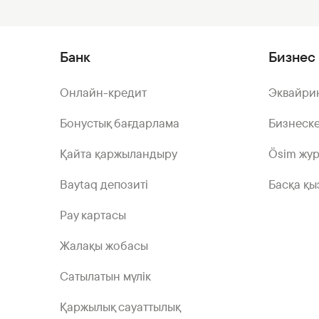
Банк
Бизнес 
Онлайн-кредит
Эквайри
Бонустық бағдарлама
Бизнеске
Қайта қаржыландыру
Ösim жу
Baytaq депозиті
Басқа қы
Pay картасы
Жалақы жобасы
Сатылатын мүлік
Қаржылық сауаттылық