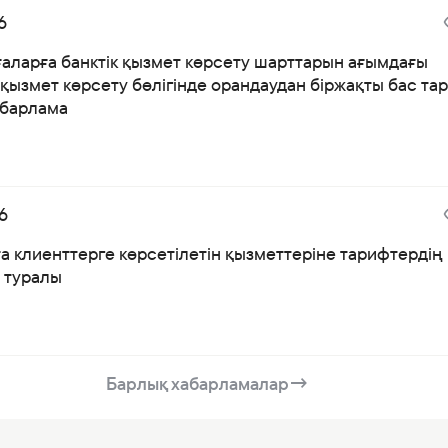
6
ғаларға банктік қызмет көрсету шарттарын ағымдағы
қызмет көрсету бөлігінде орандаудан біржақты бас тар
абарлама
6
а клиенттерге көрсетілетін қызметтеріне тарифтердің
і туралы
Барлық хабарламалар
→