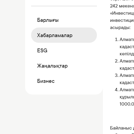
Коммерциялық қағаздар
242 мекенж
Бонустық бағдарлама
«Инвестиц
Барлығы
инвестиция
Kaspi QR
асырады:
Хабарламалар
Алматы
кадаст
ESG
кепілд
Алматы
Жаңалықтар
кадаст
Алматы
Бизнес
кадаст
Алмат
құрыл
1000.0
Байланыс д