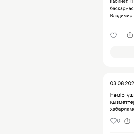
кабинет, «
басқармасы
Владимир В
03.08.20
Нөмірі үш
қызметтер
хабарлама
0