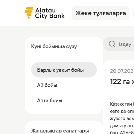
Жеке тұлғаларға
Күні бойынша сүзу
Барлық уақыт бойы
20.07.202
Кредиттер
Alatau City Bank Tole
Жаңалықтар
Аудармалар
Сақтандыр
Тарифтер
122 га
Депозиттер
Кредиттер
Валюта бағамдары
Депозиттер
Валюталар
Ösim журна
Ай бойы
Карталар
Депозиттер
Көмек
Дебеттік картала
Инвестици
Банкинг
Апта бойы
Қазақстан
Жалақы жобасы
Инвестициялар
Сейфтер
Басқа өнім
өзге де оп
Аудармалар
Корреспондент-банктер
Коммерциялық қа
жүзеге ас
Сейф ұяшықтары
дамыту аге
Жаңалықтар санаттары
бар, A26F8