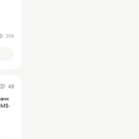
206
48
банк
SMS-