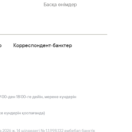
Басқа өнімдер
р
Корреспондент-банктер
:00-ден 18:00-ге дейін, мереке күндерін
ке күндерін қоспағанда)
026 ж. 14 шілдедегі № 1.1.998.132 әмбебап банктік