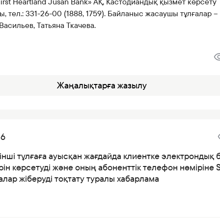
First Heartland Jusan Bank» АҚ, Кастодиандық қызмет көрсету
, тел.: 331-26-00 (1888, 1759). Байланыс жасаушы тұлғалар –
асильев, Татьяна Ткачева.
Жаңалықтарға жазылу
26
інші тұлғаға ауысқан жағдайда клиентке электрондық 
ін көрсетуді және оның абоненттік телефон нөміріне 
лар жіберуді тоқтату туралы хабарлама