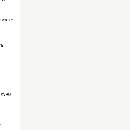
жүзеге
та
 құны
-