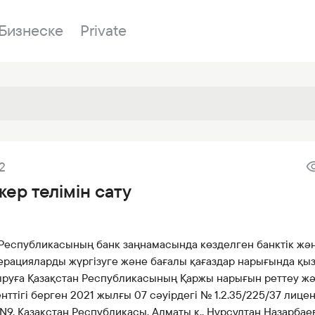
Бизнеске
Private
Бөлімшелер
2
у
Біздің банк
Сатылатын мүл
Банкингке кіру
 жер телімін сату
лы
Сұрақ-жауап
Сатып алу
р
я
Құжаттар
ESG
 Республикасының банк заңнамасында көзделген банктік жә
дер
Бөлімшелер
ерацияларды жүргізуге және бағалы қағаздар нарығында қыз
ғаздар
Жаңалықтар
ыруға Қазақстан Республикасының Қаржы нарығын реттеу ж
Корреспондент банктер
нттігі берген 2021 жылғы 07 сәуірдегі № 1.2.35/225/37 лице
N9, Қазақстан Республикасы, Алматы қ., Нұрcұлтан Назарбаев