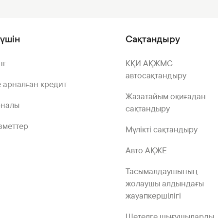
үшін
Сақтандыру
нг
КҚИ АҚЖМС
автосақтандыру
 арналған кредит
Жазатайым оқиғадан
рналы
сақтандыру
зметтер
Мүлікті сақтандыру
Авто АҚЖЕ
Тасымалдаушының
жолаушы алдындағы
жауапкершілігі
Шетелге шығушыларды