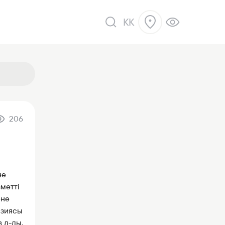
KK
206
ік
не
метті
әне
нзиясы
 д-лы,