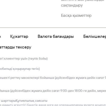
сақтандыру
Басқа қызметтер
р
Құжаттар
Валюта бағамдары
Бөлімшеле
аттарды тексеру
і клиенттер үшін (тәулік бойы)
мобильді қоңыраулар тегін)
решекті реттеу мәселелері бойынша (дүйсенбіден жұмаға дейін сағат 9
йынша (дүйсенбіден жұмаға дейін сағат 9:00-ден 18:00-ге дейін, мере
у шарттары
Құпиялылық саясаты
мыту агенттігі банктік және өзге де операцияларды жүзеге асыруға 2