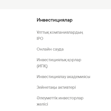
Инвестициялар
Ұлттық компаниялардың
IPO
Онлайн сауда
Инвестициялық қорлар
(ИПҚ)
Инвестициялау академиясы
Зейнетақы активтері
Әлеуметтік инвесторлар
желісі