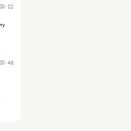
22
ту
48