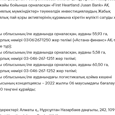
Банкте жұмыс істеу
айы бойынша орналасқан «First Heartland Jusan Bank» АҚ
Азаматтарды қабылдау
иялық мүмкіндіктер» тәуекелдік инвестициялаудың Жабық
лық пай қоры активтерінің құрамына кіретін мүлікті сатуды 
 облысының Іле ауданында орналасқан, ауданы 55,93 га,
рлық нөмірі 03:06:267:1250 жер телімі («Астана-финанс» АҚ-
е тұр);
 облысының Іле ауданында орналасқан, ауданы 5,58 га,
рлық нөмірі 03-046-267-1251 жер телімі;
 облысының Іле ауданында орналасқан, ауданы 60,50 га,
рлық нөмірі 03-046-267-1252 жер телімі;
ы облысының Іле ауданындағы логистикалық қойма кешені
ысының концепциясы – 2022 жылғы 06 маусымдағы бағалау
0 теңгені құрайды;
еректері: Алматы қ., Нұрсұлтан Назарбаев даңғылы, 242, 109