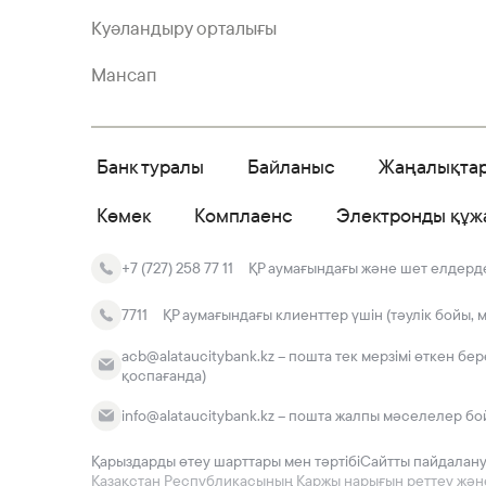
Куәландыру орталығы
Мансап
Банк туралы
Байланыс
Жаңалықта
Көмек
Комплаенс
Электронды құж
+7 (727) 258 77 11
ҚР аумағындағы және шет елдердег
7711
ҚР аумағындағы клиенттер үшін (тәулік бойы, 
acb@alataucitybank.kz – пошта тек мерзімі өткен бе
қоспағанда)
info@alataucitybank.kz – пошта жалпы мәселелер бо
Қарыздарды өтеу шарттары мен тәртібі
Сайтты пайдалан
Қазақстан Республикасының Қаржы нарығын реттеу және да