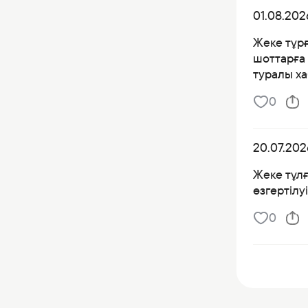
01.08.202
Жеке тұр
шоттарға 
туралы х
0
20.07.202
Жеке тұлғ
өзгертілу
0