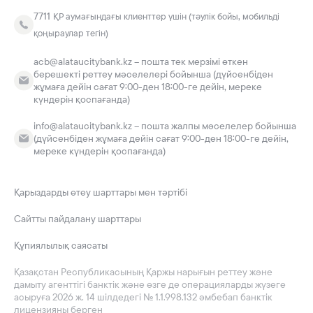
7711
ҚР аумағындағы клиенттер үшін (тәулік бойы, мобильді
қоңыраулар тегін)
acb@alataucitybank.kz – пошта тек мерзімі өткен
берешекті реттеу мәселелері бойынша (дүйсенбіден
жұмаға дейін сағат 9:00-ден 18:00-ге дейін, мереке
күндерін қоспағанда)
info@alataucitybank.kz – пошта жалпы мәселелер бойынша
(дүйсенбіден жұмаға дейін сағат 9:00-ден 18:00-ге дейін,
мереке күндерін қоспағанда)
Қарыздарды өтеу шарттары мен тәртібі
Сайтты пайдалану шарттары
Құпиялылық саясаты
Қазақстан Республикасының Қаржы нарығын реттеу және
дамыту агенттігі банктік және өзге де операцияларды жүзеге
асыруға 2026 ж. 14 шілдедегі № 1.1.998.132 әмбебап банктік
лицензияны берген