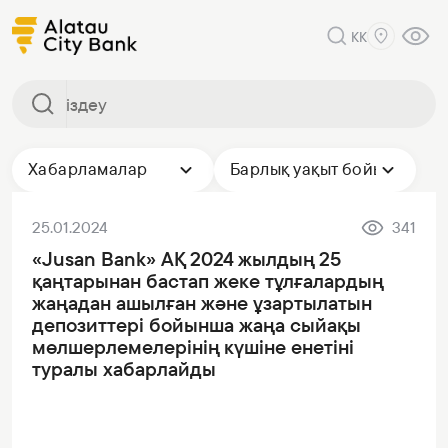
KK
Хабарламалар
Барлық уақыт бойы
25.01.2024
341
«Jusan Bank» АҚ 2024 жылдың 25
қаңтарынан бастап жеке тұлғалардың
жаңадан ашылған және ұзартылатын
депозиттері бойынша жаңа сыйақы
мөлшерлемелерінің күшіне енетіні
туралы хабарлайды