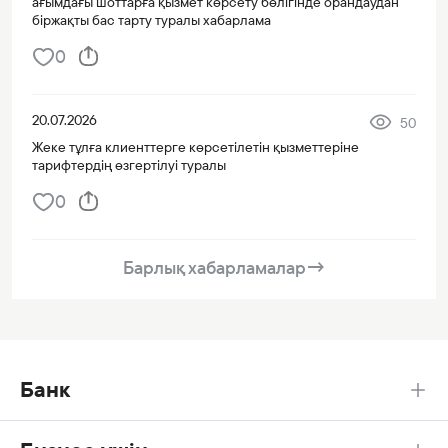
ағымдағы шоттарға қызмет көрсету бөлігінде орандаудан
біржақты бас тарту туралы хабарлама
0
20.07.2026
50
Жеке тұлға клиенттерге көрсетілетін қызметтеріне
тарифтердің өзгертілуі туралы
0
Барлық хабарламалар
→
Банк