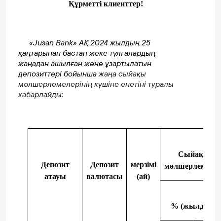
Құрметті клиенттер!
«Jusan Bank» АҚ 2024 жылдың 25
қаңтарынан бастап жеке тұлғалардың
жаңадан ашылған және ұзартылатын
депозиттері бойынша
жаңа сыйақы
мөлшерлемелерінің күшіне енетіні туралы
хабарлайды
:
Сыйақы
Депозит
Депозит
мерзімі
мөлшерлемелер
атауы
валютасы
(ай)
% (жылдық)