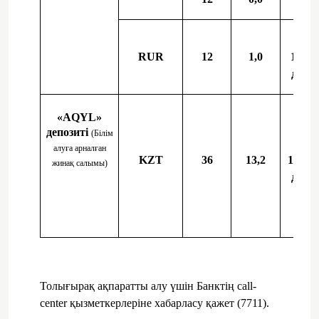
RUR
12
1,0
1,0-ге
дейін
«AQYL»
депозиті
(Білім
алуға арналған
KZT
36
13,2
14,0-г
жинақ салымы)
дейін
Толығырақ ақпаратты алу үшін Банктің call-
center қызметкерлеріне хабарласу қажет (7711).