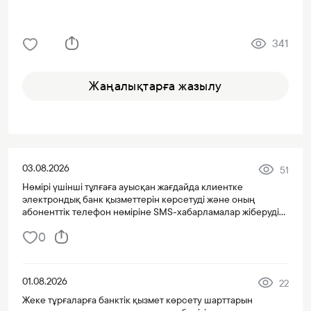
341
Жаңалықтарға жазылу
03.08.2026
51
Нөмірі үшінші тұлғаға ауысқан жағдайда клиентке
электрондық банк қызметтерін көрсетуді және оның
абоненттік телефон нөміріне SMS-хабарламалар жіберуді
тоқтату туралы хабарлама
0
01.08.2026
22
Жеке тұрғаларға банктік қызмет көрсету шарттарын