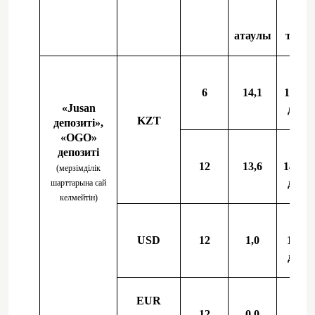
атаулы
тиімд
6
14,1
15,0-г
«Jusan
дейін
KZT
депозиті»,
«OGO»
депозиті
12
13,6
14,5-к
(мерзімділік
дейін
шарттарына сай
келмейтін)
USD
12
1,0
1,0-ге
дейін
EUR
12
0,0
0,0