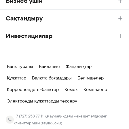
Бизнес үшін
Сақтандыру
Инвестициялар
Банк туралы
Байланыс
Жаңалықтар
Құжаттар
Валюта бағамдары
Бөлімшелер
Корреспондент-банктер
Көмек
Комплаенс
Электронды құжаттарды тексеру
+7 (727) 258 77 11
ҚР аумағындағы және шет елдердегі
клиенттер үшін (тәулік бойы)