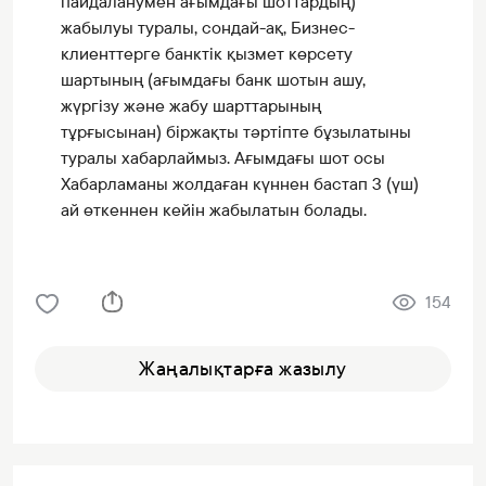
пайдаланумен ағымдағы шоттардың)
жабылуы туралы, сондай-ақ, Бизнес-
клиенттерге банктік қызмет көрсету
шартының (ағымдағы банк шотын ашу,
жүргізу және жабу шарттарының
тұрғысынан) біржақты тәртіпте бұзылатыны
туралы хабарлаймыз. Ағымдағы шот осы
Хабарламаны жолдаған күннен бастап 3 (үш)
ай өткеннен кейін жабылатын болады.
154
Жаңалықтарға жазылу