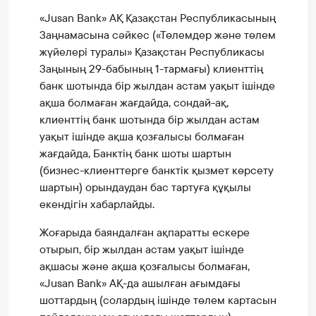
«Jusan Bank» АҚ Қазақстан Республикасының
Заңнамасына сәйкес («Төлемдер және төлем
жүйелері туралы» Қазақстан Республикасы
Заңының 29-бабының 1-тармағы) клиенттің
банк шотында бір жылдан астам уақыт ішінде
ақша болмаған жағдайда, сондай-ақ,
клиенттің банк шотында бір жылдан астам
уақыт ішінде ақша қозғалысы болмаған
жағдайда, Банктің банк шоты шартын
(бизнес-клиенттерге банктік қызмет көрсету
шартын) орындаудан бас тартуға құқылы
екендігін хабарлайды.
Жоғарыда баяндалған ақпаратты ескере
отырып, бір жылдан астам уақыт ішінде
ақшасы және ақша қозғалысы болмаған,
«Jusan Bank» АҚ-да ашылған ағымдағы
шоттардың (солардың ішінде төлем картасын