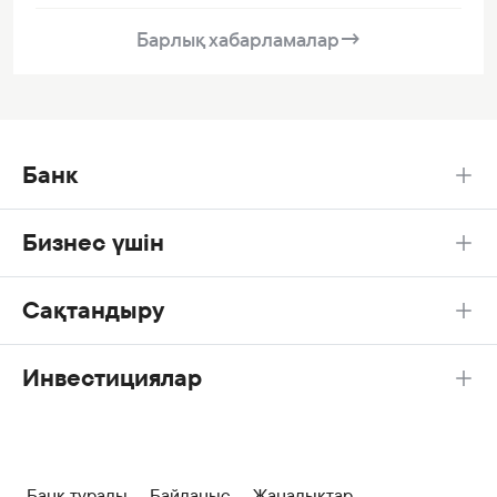
Барлық хабарламалар
→
Банк
Бизнес үшін
Сақтандыру
Инвестициялар
Банк туралы
Байланыс
Жаңалықтар