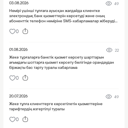
03.08.2026
49
Нөмірі үшінші тұлғаға ауысқан жағдайда клиентке
электрондық банк қызметтерін көрсетуді және оның
абоненттік телефон нөміріне SMS-хабарламалар жіберуді
тоқтату туралы хабарлама
0
01.08.2026
22
Жеке тұрғаларға банктік қызмет көрсету шарттарын
ағымдағы шоттарға қызмет көрсету бөлігінде орандаудан
біржақты бас тарту туралы хабарлама
0
20.07.2026
49
Жеке тұлға клиенттерге көрсетілетін қызметтеріне
тарифтердің өзгертілуі туралы
0