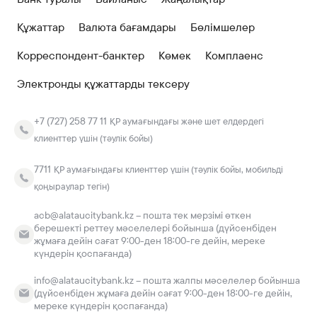
Құжаттар
Валюта бағамдары
Бөлімшелер
Корреспондент-банктер
Көмек
Комплаенс
Электронды құжаттарды тексеру
+7 (727) 258 77 11
ҚР аумағындағы және шет елдердегі
клиенттер үшін (тәулік бойы)
7711
ҚР аумағындағы клиенттер үшін (тәулік бойы, мобильді
қоңыраулар тегін)
acb@alataucitybank.kz – пошта тек мерзімі өткен
берешекті реттеу мәселелері бойынша (дүйсенбіден
жұмаға дейін сағат 9:00-ден 18:00-ге дейін, мереке
күндерін қоспағанда)
info@alataucitybank.kz – пошта жалпы мәселелер бойынша
(дүйсенбіден жұмаға дейін сағат 9:00-ден 18:00-ге дейін,
мереке күндерін қоспағанда)