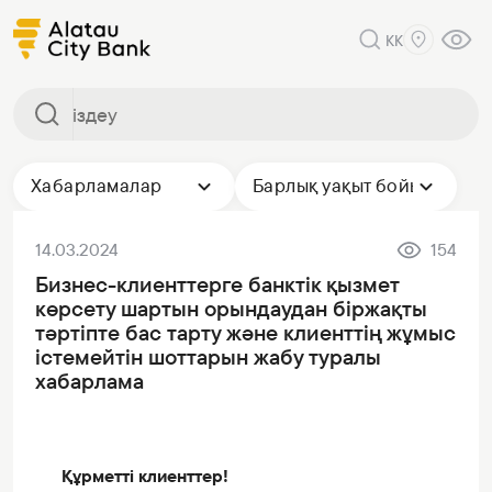
KK
Хабарламалар
Барлық уақыт бойы
14.03.2024
154
Бизнес-клиенттерге банктік қызмет
көрсету шартын орындаудан біржақты
тәртіпте бас тарту және клиенттің жұмыс
істемейтін шоттарын жабу туралы
хабарлама
Құрметті клиенттер!