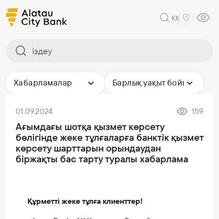
KK
Хабарламалар
Барлық уақыт бойы
01.09.2024
159
Ағымдағы шотқа қызмет көрсету
бөлігінде жеке тұлғаларға банктік қызмет
көрсету шарттарын орындаудан
біржақты бас тарту туралы хабарлама
Құрметті жеке тұлға клиенттер!