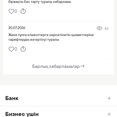
біржақты бас тарту туралы хабарлама
0
20.07.2026
46
Жеке тұлға клиенттерге көрсетілетін қызметтеріне
тарифтердің өзгертілуі туралы
0
Барлық хабарламалар
→
Банк
Бизнес үшін