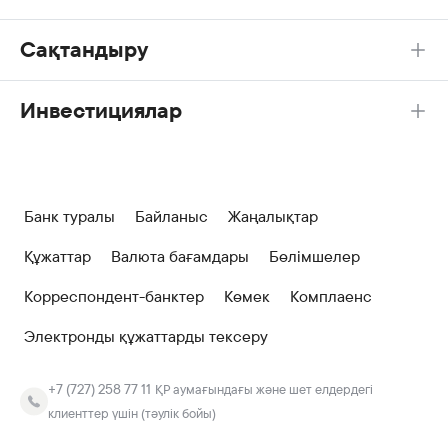
Сақтандыру
Инвестициялар
Банк туралы
Байланыс
Жаңалықтар
Құжаттар
Валюта бағамдары
Бөлімшелер
Корреспондент-банктер
Көмек
Комплаенс
Электронды құжаттарды тексеру
+7 (727) 258 77 11
ҚР аумағындағы және шет елдердегі
клиенттер үшін (тәулік бойы)