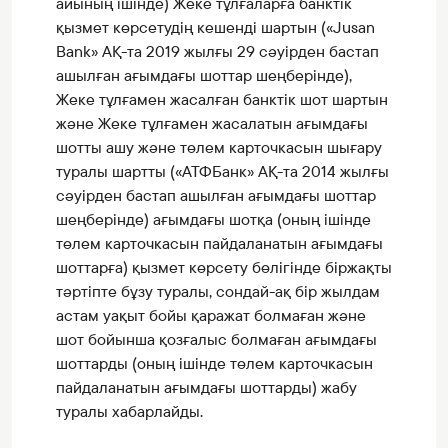
айының ішінде) Жеке тұлғаларға банктік
қызмет көрсетудің кешенді шартын («Jusan
Bank» АҚ-та 2019 жылғы 29 сәуірден бастап
ашылған ағымдағы шоттар шеңберінде),
Жеке тұлғамен жасалған банктік шот шартын
және Жеке тұлғамен жасалатын ағымдағы
шотты ашу және төлем карточкасын шығару
туралы шартты («АТФБанк» АҚ-та 2014 жылғы
сәуірден бастап ашылған ағымдағы шоттар
шеңберінде) ағымдағы шотқа (оның ішінде
төлем карточкасын пайдаланатын ағымдағы
шоттарға) қызмет көрсету бөлігінде біржақты
тәртіпте бұзу туралы, сондай-ақ бір жылдам
астам уақыт бойы қаражат болмаған және
шот бойынша қозғалыс болмаған ағымдағы
шоттарды (оның ішінде төлем карточкасын
пайдаланатын ағымдағы шоттарды) жабу
туралы хабарлайды.