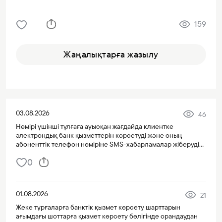
159
Жаңалықтарға жазылу
03.08.2026
46
Нөмірі үшінші тұлғаға ауысқан жағдайда клиентке
электрондық банк қызметтерін көрсетуді және оның
абоненттік телефон нөміріне SMS-хабарламалар жіберуді
тоқтату туралы хабарлама
0
01.08.2026
21
Жеке тұрғаларға банктік қызмет көрсету шарттарын
ағымдағы шоттарға қызмет көрсету бөлігінде орандаудан