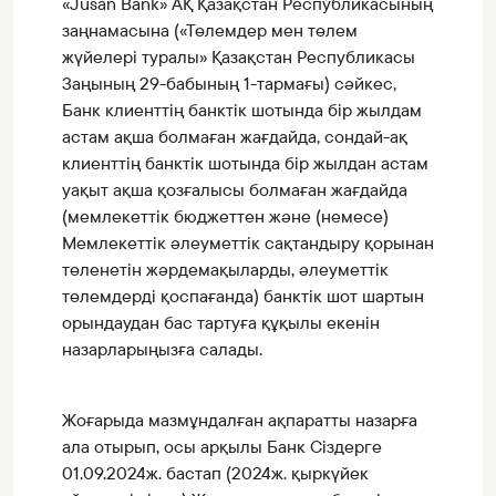
«Jusan Bank» АҚ Қазақстан Республикасының
заңнамасына («Төлемдер мен төлем
жүйелері туралы» Қазақстан Республикасы
Заңының 29-бабының 1-тармағы) сәйкес,
Банк клиенттің банктік шотында бір жылдам
астам ақша болмаған жағдайда, сондай-ақ
клиенттің банктік шотында бір жылдан астам
уақыт ақша қозғалысы болмаған жағдайда
(мемлекеттік бюджеттен және (немесе)
Мемлекеттік әлеуметтік сақтандыру қорынан
төленетін жәрдемақыларды, әлеуметтік
төлемдерді қоспағанда) банктік шот шартын
орындаудан бас тартуға құқылы екенін
назарларыңызға салады.
Жоғарыда мазмұндалған ақпаратты назарға
ала отырып, осы арқылы Банк Сіздерге
01.09.2024ж. бастап (2024ж. қыркүйек