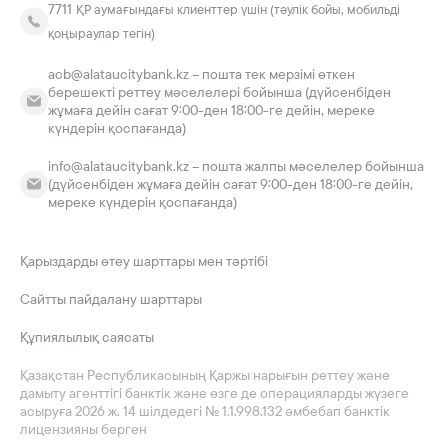
7711
ҚР аумағындағы клиенттер үшін (тәулік бойы, мобильді
қоңыраулар тегін)
acb@alataucitybank.kz – пошта тек мерзімі өткен
берешекті реттеу мәселелері бойынша (дүйсенбіден
жұмаға дейін сағат 9:00-ден 18:00-ге дейін, мереке
күндерін қоспағанда)
info@alataucitybank.kz – пошта жалпы мәселелер бойынша
(дүйсенбіден жұмаға дейін сағат 9:00-ден 18:00-ге дейін,
мереке күндерін қоспағанда)
Қарыздарды өтеу шарттары мен тәртібі
Сайтты пайдалану шарттары
Құпиялылық саясаты
Қазақстан Республикасының Қаржы нарығын реттеу және
дамыту агенттігі банктік және өзге де операцияларды жүзеге
асыруға 2026 ж. 14 шілдедегі № 1.1.998.132 әмбебап банктік
лицензияны берген