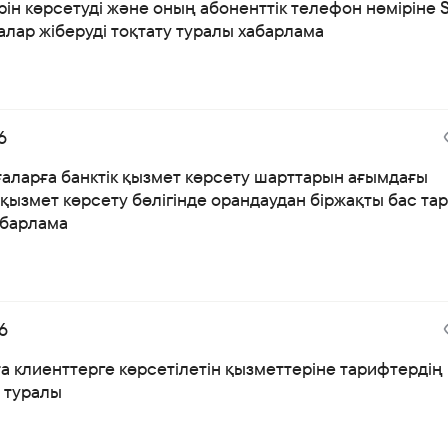
ін көрсетуді және оның абоненттік телефон нөміріне 
лар жіберуді тоқтату туралы хабарлама
6
ғаларға банктік қызмет көрсету шарттарын ағымдағы
қызмет көрсету бөлігінде орандаудан біржақты бас тар
абарлама
6
а клиенттерге көрсетілетін қызметтеріне тарифтердің
і туралы