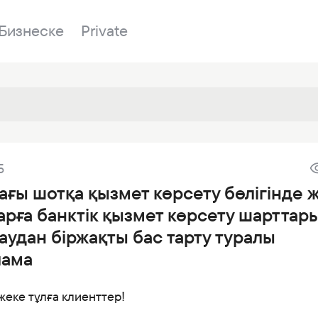
Бизнеске
Private
Бөлімшелер
5
у
Біздің банк
Сатылатын мүл
Банкингке кіру
ғы шотқа қызмет көрсету бөлігінде 
лы
Сұрақ-жауап
Сатып алу
арға банктік қызмет көрсету шарттар
р
я
Құжаттар
ESG
удан біржақты бас тарту туралы
дер
Бөлімшелер
лама
ғаздар
Жаңалықтар
жеке тұлға клиенттер!
Корреспондент банктер