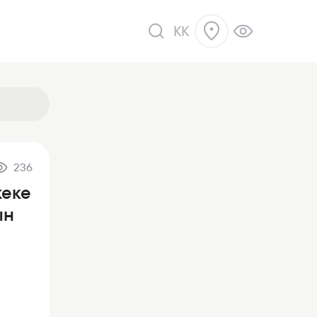
KK
236
ік
жеке
ын