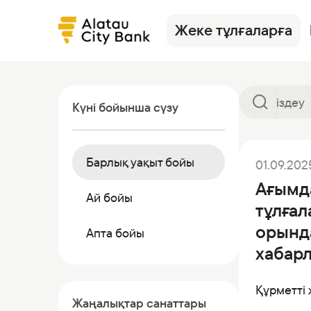
Жеке тұлғаларға
Күні бойынша сүзу
Барлық уақыт бойы
01.09.202
Кредиттер
Alatau City Bank Tole
Жаңалықтар
Аудармалар
Сақтандыр
Тарифтер
Ағымда
Депозиттер
Кредиттер
Валюта бағамдары
Депозиттер
Валюталар
Ösim журна
Ай бойы
тұлғал
Карталар
Депозиттер
Көмек
Дебеттік картала
Инвестици
Банкинг
орында
Апта бойы
Жалақы жобасы
Инвестициялар
Сейфтер
Басқа өнім
хабар
Аудармалар
Корреспондент-банктер
Коммерциялық қа
Құрметті 
Сейф ұяшықтары
Жаңалықтар санаттары