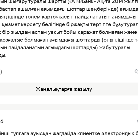
сын шығару туралы шартты («АТФБанк» АҚ-та 2014 жыл
 бастап ашылған ағымдағы шоттар шеңберінде) ағымд
ның ішінде төлем карточкасын пайдаланатын ағымдағы
 қызмет көрсету бөлігінде біржақты тәртіпте бұзу тура
 бір жылдам астам уақыт бойы қаражат болмаған және
қозғалыс болмаған ағымдағы шоттарды (оның ішінде 
сын пайдаланатын ағымдағы шоттарды) жабу туралы
ды.
Жаңалықтарға жазылу
26
інші тұлғаға ауысқан жағдайда клиентке электрондық 