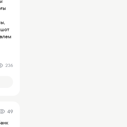
ғы
ағы
лы,
 шот
төлем
236
49
банк