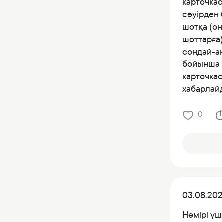
карточка
сәуірден
шотқа (о
шоттарға)
сондай-ақ
бойынша 
карточка
хабарлай
0
03.08.20
Нөмірі үш