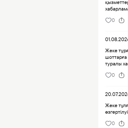
қызметтер
хабарлама
0
01.08.202
Жеке тұр
шоттарға 
туралы х
0
20.07.202
Жеке тұлғ
өзгертілу
0