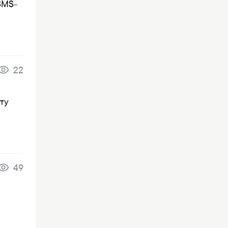
SMS-
22
ту
49