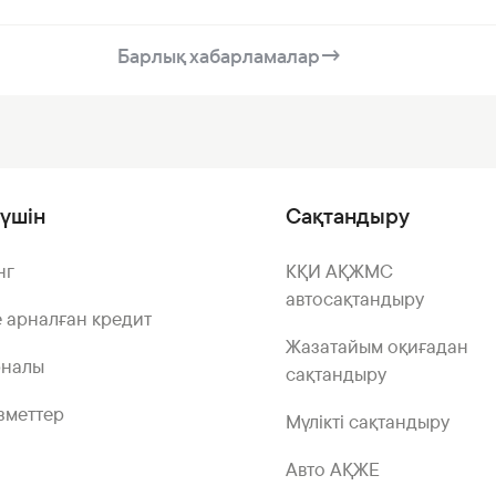
Барлық хабарламалар
→
үшін
Сақтандыру
нг
КҚИ АҚЖМС
автосақтандыру
 арналған кредит
Жазатайым оқиғадан
рналы
сақтандыру
зметтер
Мүлікті сақтандыру
Авто АҚЖЕ