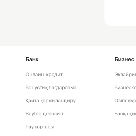
Банк
Бизнес 
Онлайн-кредит
Эквайри
Бонустық бағдарлама
Бизнеске
Қайта қаржыландыру
Ösim жу
Baytaq депозиті
Басқа қы
Pay картасы