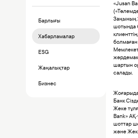
Коммерциялық қағаздар
«Jusan B
(«Төлемд
Бонустық бағдарлама
Заңының 2
Барлығы
Kaspi QR
шотында 
клиенттің
Хабарламалар
болмаған
Мемлекетт
ESG
жәрдемақы
шартын о
Жаңалықтар
салады.
Бизнес
Жоғарыда
Банк Сізд
Жеке тұлғ
Bank» АҚ-
шоттар ше
және Жек