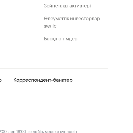
Зейнетақы активтері
Әлеуметтік инвесторлар
желісі
Басқа өнімдер
р
Корреспондент-банктер
:00-ден 18:00-ге дейін, мереке күндерін