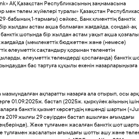
Банкте жұмыс істеу
ank» АҚ Қазақстан Республикасының заңнамасына
ер мен төлем жүйелері туралы» Қазақстан Республика
Азаматтарды қабылдау
9-бабының 1-тармағы) сәйкес, Банк клиенттің банктік
бір жылдам астам ақша болмаған жағдайда, сондай-ақ
 банктік шотында бір жылдан астам уақыт ақша қозғал
 жағдайда (мемлекеттік бюджеттен және (немесе)
ік әлеуметтік сақтандыру қорынан төленетін
ларды, әлеуметтік төлемдерді қоспағанда) банктік ш
рындаудан бас тартуға құқылы екенін назарларыңызға
 мазмұндалған ақпаратты назарға ала отырып, осы ар
ерге 01.09.2025ж. бастап (2025ж. қыркүйек айының іші
аларға банктік қызмет көрсетудің кешенді шартын («Ju
та 2019 жылғы 29 сәуірден бастап ашылған ағымдағы
ңберінде), Жеке тұлғамен жасалған банктік шот шарт
е тұлғамен жасалатын ағымдағы шотты ашу және төле