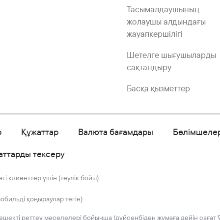
Тасымалдаушының
жолаушы алдындағы
жауапкершілігі
Шетелге шығушыларды
сақтандыру
Басқа қызметтер
р
Құжаттар
Валюта бағамдары
Бөлімшеле
аттарды тексеру
і клиенттер үшін (тәулік бойы)
мобильді қоңыраулар тегін)
решекті реттеу мәселелері бойынша (дүйсенбіден жұмаға дейін сағат 9