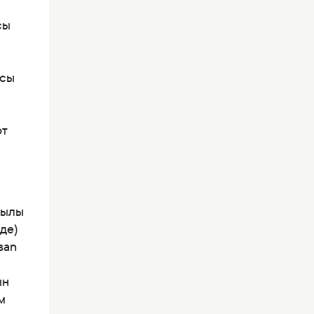
сы
ысы
от
қылы
нде)
san
ын
м