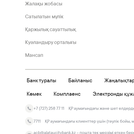
Жалақы жобасы
Сатылатын мүлік
Қаржылық сауаттылық
Куәландыру орталығы
Мансап
Банк туралы
Байланыс
Жаңалықта
Көмек
Комплаенс
Электронды құж
+7 (727) 258 77 11
ҚР аумағындағы және шет елдердег
7711
ҚР аумағындағы клиенттер үшін (тәулік бойы, 
acb@alataucitybank.kz – пошта тек мерзімі өткен бе