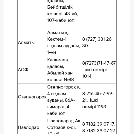
қаласы,
Бейбітшілік
көшесі, 43-үй,
107-кабинет.
Алматы қ.,
Көктем-1
8 (727) 331 26
Алматы
ықшам ауданы,
30
1-үй
Қаскелең
8(7273)71-47-67
қаласы,
АОФ
ішкі нөмірі
Абылай хан
1014
көшесі №88
Степногорск қ.,
4 ықшам
8-716-45-7-99-
Степногорск
ауданы, 86А-
21, ішкі
ғимарат, 4-
нөмірі 1193
кабинет
Павлодар қ., Ак.
8 7182 39 07 17,
Павлодар
Сәтбаев к-сі,
8 7182 39 07 27.
42-үй