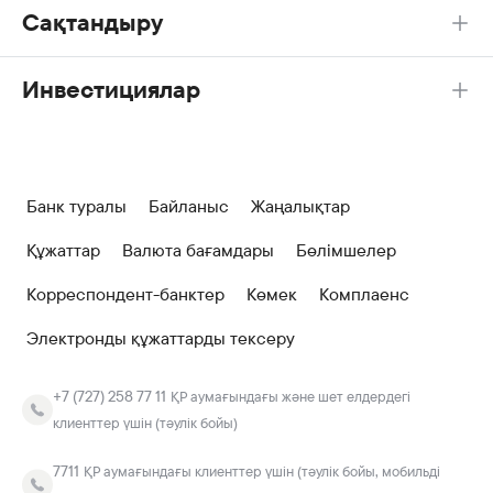
Сақтандыру
Инвестициялар
Банк туралы
Байланыс
Жаңалықтар
Құжаттар
Валюта бағамдары
Бөлімшелер
Корреспондент-банктер
Көмек
Комплаенс
Электронды құжаттарды тексеру
+7 (727) 258 77 11
ҚР аумағындағы және шет елдердегі
клиенттер үшін (тәулік бойы)
7711
ҚР аумағындағы клиенттер үшін (тәулік бойы, мобильді