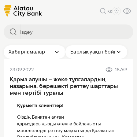
KK
Хабарламалар
Барлық уақыт бойы
23.09.2022
18769
Қарыз алушы – жеке тұлғалардың
назарына, берешекті реттеу шарттары
мен тәртібі туралы
Құрметті клиенттер!
Сіздің Банктен алған
қарыздарыңызды өтеуге байланысты
мәселелерді реттеу мақсатында Қазақстан