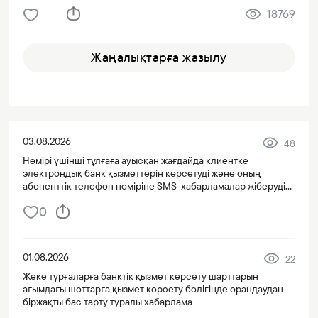
18769
Жаңалықтарға жазылу
03.08.2026
48
Нөмірі үшінші тұлғаға ауысқан жағдайда клиентке
электрондық банк қызметтерін көрсетуді және оның
абоненттік телефон нөміріне SMS-хабарламалар жіберуді
тоқтату туралы хабарлама
0
01.08.2026
22
Жеке тұрғаларға банктік қызмет көрсету шарттарын
ағымдағы шоттарға қызмет көрсету бөлігінде орандаудан
біржақты бас тарту туралы хабарлама