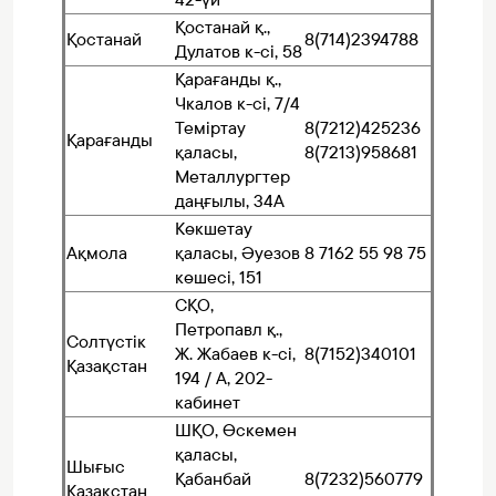
Қостанай қ.,
Қостанай
8(714)2394788
Дулатов к-сі, 58
Қарағанды қ.,
Чкалов к-сі, 7/4
Теміртау
8(7212)425236
Қарағанды
қаласы,
8(7213)958681
Металлургтер
даңғылы, 34А
Көкшетау
Ақмола
қаласы, Әуезов
8 7162 55 98 75
көшесі, 151
СҚО,
Петропавл қ.,
Солтүстік
Ж. Жабаев к-сі,
8(7152)340101
Қазақстан
194 / А, 202-
кабинет
ШҚО, Өскемен
қаласы,
Шығыс
Қабанбай
8(7232)560779
Қазақстан