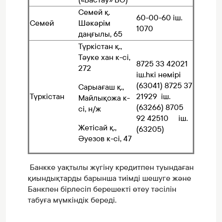
Семей қ.
60-00-60 іш.
Семей
Шәкәрім
1070
даңғылы, 65
Түркістан қ.,
Тәуке хан к-сі,
8725 33 42021
272
іш.һкі нөмірі
(63041) 8725 37
Сарыағаш қ.,
Түркістан
21929 іш.
Майлықожа к-
(63266) 8705
сі, н/ж
92 42510 іш.
Жетісай қ.,
(63205)
Әуезов к-сі, 47
Банкке уақтылы жүгіну кредитпен туындаған
қиындықтарды барынша тиімді шешуге және
Банкпен бірлесіп берешекті өтеу тәсілін
табуға мүмкіндік береді.