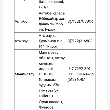
батыр көшесі,
120/1
Ақтөбе қаласы,
Әбілқайыр хан
Ақтөбе
8(7132)703806
даңғылы, 56б-
үй, 1-т.е.ж
Атырау қ.,
Атырау
Құлманов к-сі,
8(7122)316883
144, 1-т.е.ж
Маңғыстау
облысы, Ақтау
қаласы,
индексі
+ 7 7292 301
Маңғыстау
130000,
303 ішкі нөмірі
15 ықшам
(512) 1087
ауданы, 67а-
ғимарат 3-
кабинет
Орал қаласы,
Жүнісов