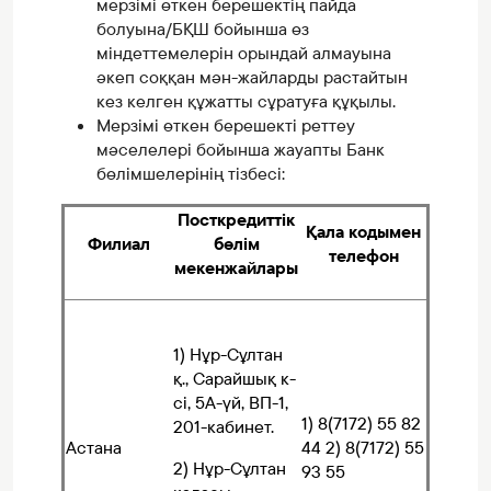
мерзімі өткен берешектің пайда
болуына/БҚШ бойынша өз
міндеттемелерін орындай алмауына
әкеп соққан мән-жайларды растайтын
кез келген құжатты сұратуға құқылы.
Мерзімі өткен берешекті реттеу
мәселелері бойынша жауапты Банк
бөлімшелерінің тізбесі:
Посткредиттік
Қала кодымен
Филиал
бөлім
телефон
мекенжайлары
1) Нұр-Сұлтан
қ., Сарайшық к-
сі, 5А-үй, ВП-1,
1) 8(7172) 55 82
201-кабинет.
Астана
44 2) 8(7172) 55
2) Нұр-Сұлтан
93 55