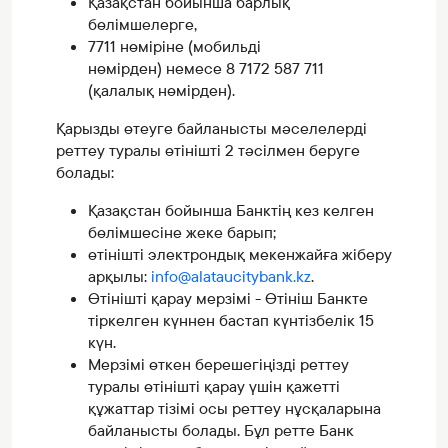
Қазақстан бойынша барлық
бөлімшелерге,
7711 нөміріне (мобильді
нөмірден) немесе 8 7172 587 711
(қалалық нөмірден).
Қарызды өтеуге байланысты мәселелерді
реттеу туралы өтінішті 2 тәсілмен беруге
болады:
Қазақстан бойынша Банктің кез келген
бөлімшесіне жеке барып;
өтінішті электрондық мекенжайға жіберу
арқылы:
info
@alataucitybank.kz
.
Өтінішті қарау мерзімі - Өтініш Банкте
тіркелген күннен бастап күнтізбелік 15
күн.
Мерзімі өткен берешегіңізді реттеу
туралы өтінішті қарау үшін қажетті
құжаттар тізімі осы реттеу нұсқаларына
байланысты болады. Бұл ретте Банк