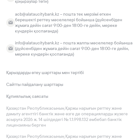
қоңыраулар тегін)
acb@alataucitybank.kz – пошта тек мерзімі өткен
берешекті реттеу мәселелері бойынша (дүйсенбіден
жұмаға дейін сағат 9:00-ден 18:00-ге дейін, мереке
күндерін қоспағанда)
info@alataucitybank.kz – пошта жалпы мәселелер бойынша
(дүйсенбіден жұмаға дейін сағат 9:00-ден 18:00-ге дейін,
мереке күндерін қоспағанда)
Қарыздарды өтеу шарттары мен тәртібі
Сайтты пайдалану шарттары
Құпиялылық саясаты
Қазақстан Республикасының Қаржы нарығын реттеу және
дамыту агенттігі банктік және өзге де операцияларды жүзеге
асыруға 2026 ж. 14 шілдедегі № 1.1.998.132 әмбебап банктік
лицензияны берген
Қазақстан Республикасының Қаржы нарығын реттеу және