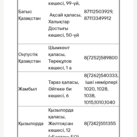
көшесі, 99-үй,
Батыс
87112503929,
Ақсай қаласы,
Қазақстан
87113349912
Халықтар
Достығы
көшесі, 50-үй
Шымкент
Оңтүстік
қаласы,
8(7252)589800
Қазақстан
Төреқұлов
көшесі, 1 а
8(7262)540333,
Тараз қаласы,
ішкі нөмірлері
Жамбыл
Әйтеке би
1020, 1028,
көшесі, 6
1038,
1015,1010,1040
Қызылорда
қаласы,
Қызылорда
Желтоқсан
8(7242)551355
көшесі, 12
(«Бастау» БО)