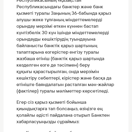
Республикасының «Қазақстан
Республикасындағы банктер және банк
қызметі туралы Заңының 36-бабында қарыз
алушы-жеке тұлғаның міндеттемелерді
орындау мерзімі өткен күннен бастап
күнтізбелік 30 күн ішінде міндеттемелерді
орындауды кешіктірудің туындауына
байланысты банктік қарыз шартының
талаптарына өзгерістер енгізу туралы
жазбаша өтініш (банктік қарыз шартында
көзделген өзге де тәсілмен) беру
құқығы қарастырылған, онда мерзімін
кешіктіру себептері, кірістер және басқа да
өтініште баяндалатын расталған мән-жайлар
(фактілер) туралы мәліметтер көрсетіледі.
Егер сіз қарыз қызметі бойынша
қиындықтарға тап болсаңыз, өзіңізге ең
қолайлы әдісті пайдалана отырып Банкпен
хабарласуыңызды сұраймыз: