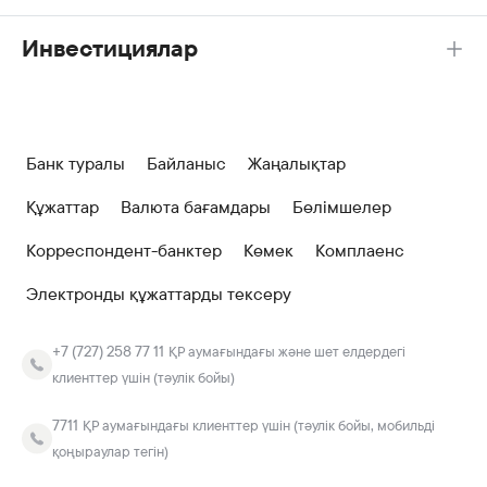
Инвестициялар
Банк туралы
Байланыс
Жаңалықтар
Құжаттар
Валюта бағамдары
Бөлімшелер
Корреспондент-банктер
Көмек
Комплаенс
Электронды құжаттарды тексеру
+7 (727) 258 77 11
ҚР аумағындағы және шет елдердегі
клиенттер үшін (тәулік бойы)
7711
ҚР аумағындағы клиенттер үшін (тәулік бойы, мобильді
қоңыраулар тегін)