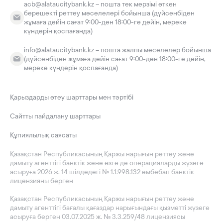
acb@alataucitybank.kz – пошта тек мерзімі өткен
берешекті реттеу мәселелері бойынша (дүйсенбіден
жұмаға дейін сағат 9:00-ден 18:00-ге дейін, мереке
күндерін қоспағанда)
info@alataucitybank.kz – пошта жалпы мәселелер бойынша
(дүйсенбіден жұмаға дейін сағат 9:00-ден 18:00-ге дейін,
мереке күндерін қоспағанда)
Қарыздарды өтеу шарттары мен тәртібі
Сайтты пайдалану шарттары
Құпиялылық саясаты
Қазақстан Республикасының Қаржы нарығын реттеу және
дамыту агенттігі банктік және өзге де операцияларды жүзеге
асыруға 2026 ж. 14 шілдедегі № 1.1.998.132 әмбебап банктік
лицензияны берген
Қазақстан Республикасының Қаржы нарығын реттеу және
дамыту агенттігі бағалы қағаздар нарығындағы қызметті жүзеге
асыруға берген 03.07.2025 ж. № 3.3.259/48 лицензиясы