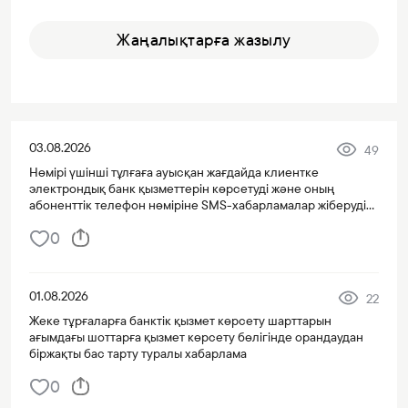
Жаңалықтарға жазылу
03.08.2026
49
Нөмірі үшінші тұлғаға ауысқан жағдайда клиентке
электрондық банк қызметтерін көрсетуді және оның
абоненттік телефон нөміріне SMS-хабарламалар жіберуді
тоқтату туралы хабарлама
0
01.08.2026
22
Жеке тұрғаларға банктік қызмет көрсету шарттарын
ағымдағы шоттарға қызмет көрсету бөлігінде орандаудан
біржақты бас тарту туралы хабарлама
0