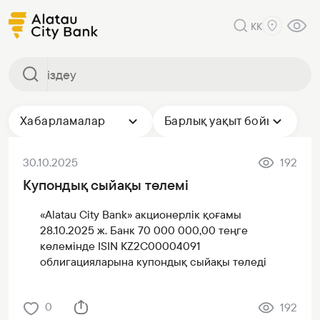
KK
Хабарламалар
Барлық уақыт бойы
30.10.2025
192
Купондық сыйақы төлемі
«Alatau City Bank» акционерлік қоғамы
28.10.2025 ж. Банк 70 000 000,00 теңге
көлемінде ISIN KZ2C00004091
облигацияларына купондық сыйақы төледі
0
192