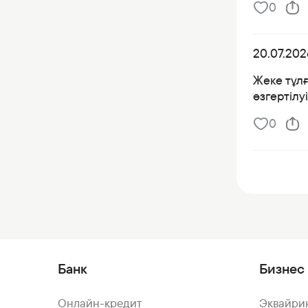
0
20.07.202
Жеке тұлғ
өзгертілу
0
Банк
Бизнес 
Онлайн-кредит
Эквайри