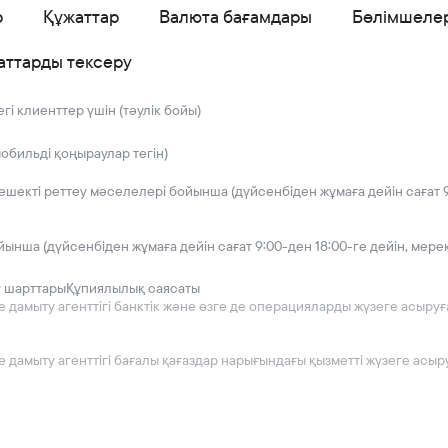
р
Құжаттар
Валюта бағамдары
Бөлімшеле
аттарды тексеру
і клиенттер үшін (тәулік бойы)
мобильді қоңыраулар тегін)
решекті реттеу мәселелері бойынша (дүйсенбіден жұмаға дейін сағат 9
йынша (дүйсенбіден жұмаға дейін сағат 9:00-ден 18:00-ге дейін, мере
у шарттары
Құпиялылық саясаты
мыту агенттігі банктік және өзге де операцияларды жүзеге асыруға 2
дамыту агенттігі бағалы қағаздар нарығындағы қызметті жүзеге асыру