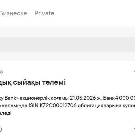
Бизнеске
Private
Бөлімшелер
26
у
Біздің банк
Сатылатын мүл
Банкингке кіру
дық сыйақы төлемі
лы
Сұрақ-жауап
Сатып алу
р
я
Құжаттар
ESG
ity Bank» акционерлік қоғамы 21.05.2026 ж. Банк 4 000 
дер
е көлемінде ISIN KZ2С00012706 облигацияларына купо
Бөлімшелер
өледі
ғаздар
Жаңалықтар
Корреспондент банктер