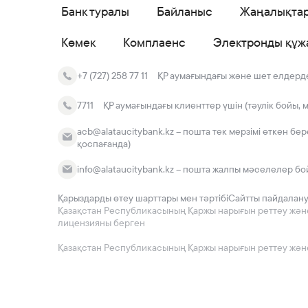
Банк туралы
Байланыс
Жаңалықта
Көмек
Комплаенс
Электронды құж
+7 (727) 258 77 11
ҚР аумағындағы және шет елдердег
7711
ҚР аумағындағы клиенттер үшін (тәулік бойы, 
acb@alataucitybank.kz – пошта тек мерзімі өткен бе
қоспағанда)
info@alataucitybank.kz – пошта жалпы мәселелер бо
Қарыздарды өтеу шарттары мен тәртібі
Сайтты пайдалан
Қазақстан Республикасының Қаржы нарығын реттеу және да
лицензияны берген
Қазақстан Республикасының Қаржы нарығын реттеу және 