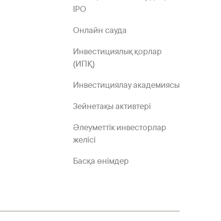
IPO
Онлайн сауда
Инвестициялық қорлар
(ИПҚ)
Инвестициялау академиясы
Зейнетақы активтері
Әлеуметтік инвесторлар
желісі
Басқа өнімдер