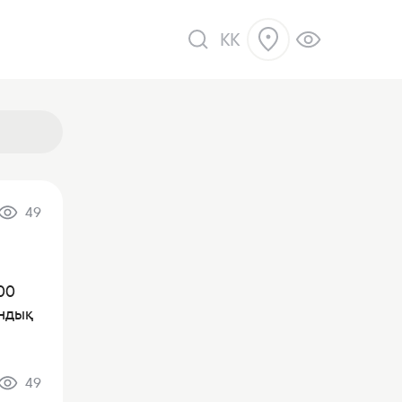
KK
49
ік
000
ндық
49