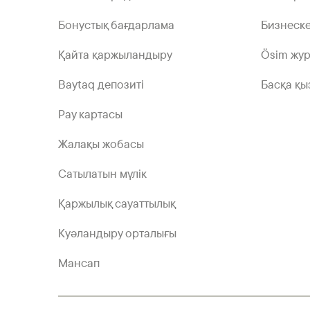
Бонустық бағдарлама
Бизнеске
Қайта қаржыландыру
Ösim жу
Baytaq депозиті
Басқа қы
Pay картасы
Жалақы жобасы
Сатылатын мүлік
Қаржылық сауаттылық
Куәландыру орталығы
Мансап