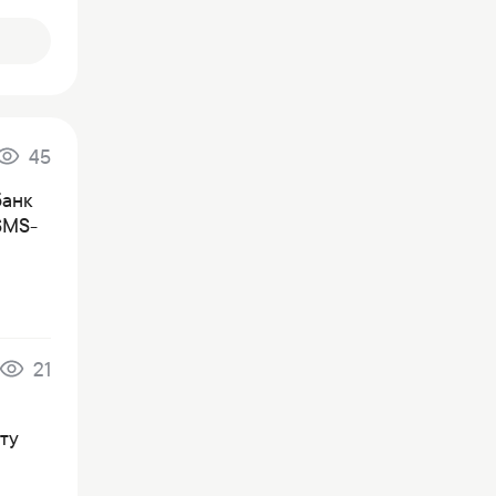
45
банк
SMS-
21
ту