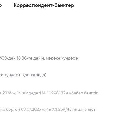
р
Корреспондент-банктер
:00-ден 18:00-ге дейін, мереке күндерін
ке күндерін қоспағанда)
026 ж. 14 шілдедегі № 1.1.998.132 әмбебап банктік
ға берген 03.07.2025 ж. № 3.3.259/48 лицензиясы