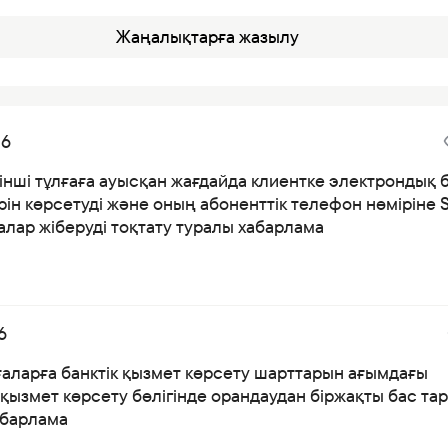
Банкте жұмыс істеу
Жаңалықтарға жазылу
Азаматтарды қабылдау
26
інші тұлғаға ауысқан жағдайда клиентке электрондық 
ін көрсетуді және оның абоненттік телефон нөміріне 
лар жіберуді тоқтату туралы хабарлама
6
ғаларға банктік қызмет көрсету шарттарын ағымдағы
қызмет көрсету бөлігінде орандаудан біржақты бас тар
абарлама