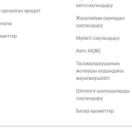
автосақтандыру
 арналған кредит
Жазатайым оқиғадан
рналы
сақтандыру
зметтер
Мүлікті сақтандыру
Авто АҚЖЕ
Тасымалдаушының
жолаушы алдындағы
жауапкершілігі
Шетелге шығушыларды
сақтандыру
Басқа қызметтер