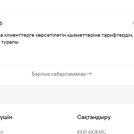
6
а клиенттерге көрсетілетін қызметтеріне тарифтердің
і туралы
Барлық хабарламалар
→
үшін
Сақтандыру
нг
КҚИ АҚЖМС