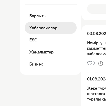
Коммерциялық қағаздар
Бонустық бағдарлама
Барлығы
Kaspi QR
Хабарламалар
03.08.20
ESG
Нөмірі үш
қызметтер
Жаңалықтар
хабарлама
0
Бизнес
01.08.202
Жеке тұр
шоттарға 
туралы х