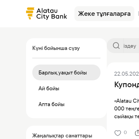
Жеке тұлғаларға
Күні бойынша сүзу
Барлық уақыт бойы
22.05.20
Кредиттер
Alatau City Bank Tole
Жаңалықтар
Аудармалар
Сақтандыр
Тарифтер
Купон
Депозиттер
Кредиттер
Валюта бағамдары
Депозиттер
Валюталар
Ösim журна
Ай бойы
Карталар
Депозиттер
Көмек
Дебеттік картала
Инвестици
Банкинг
«Alatau C
Апта бойы
Жалақы жобасы
Инвестициялар
Сейфтер
Басқа өнім
000 теңг
сыйақы т
Аудармалар
Корреспондент-банктер
Коммерциялық қа
Сейф ұяшықтары
0
Жаңалықтар санаттары