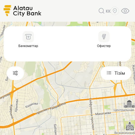
KK
Банкоматтар
Офистер
Тізім