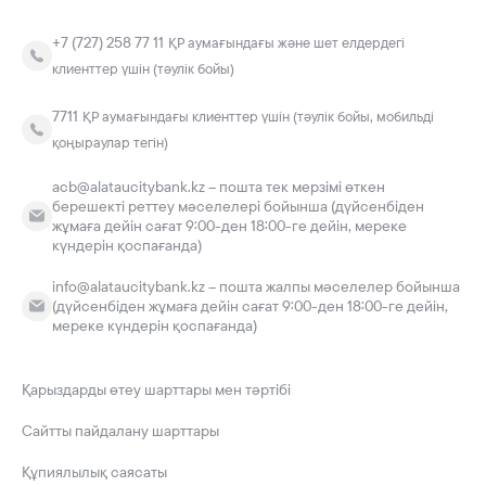
+7 (727) 258 77 11
ҚР аумағындағы және шет елдердегі
клиенттер үшін (тәулік бойы)
7711
ҚР аумағындағы клиенттер үшін (тәулік бойы, мобильді
қоңыраулар тегін)
acb@alataucitybank.kz – пошта тек мерзімі өткен
берешекті реттеу мәселелері бойынша (дүйсенбіден
жұмаға дейін сағат 9:00-ден 18:00-ге дейін, мереке
күндерін қоспағанда)
info@alataucitybank.kz – пошта жалпы мәселелер бойынша
(дүйсенбіден жұмаға дейін сағат 9:00-ден 18:00-ге дейін,
мереке күндерін қоспағанда)
Қарыздарды өтеу шарттары мен тәртібі
Сайтты пайдалану шарттары
Құпиялылық саясаты