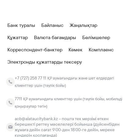
Банк туралы
Байланыс
Жаңалықтар
Құжаттар
Валюта бағамдары
Бөлімшелер
Корреспондент-банктер
Көмек
Комплаенс
Электронды құжаттарды тексеру
+7 (727) 258 77 11
ҚР аумағындағы және шет елдердегі
клиенттер үшін (тәулік бойы)
7711
ҚР аумағындағы клиенттер үшін (тәулік бойы, мобильді
қоңыраулар тегін)
acb@alataucitybank.kz – пошта тек мерзімі өткен
берешекті реттеу мәселелері бойынша (дүйсенбіден
жұмаға дейін сағат 9:00-ден 18:00-ге дейін, мереке
күндерін қоспағанда)