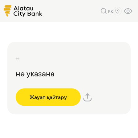
KK
не указана
Жауап қайтару