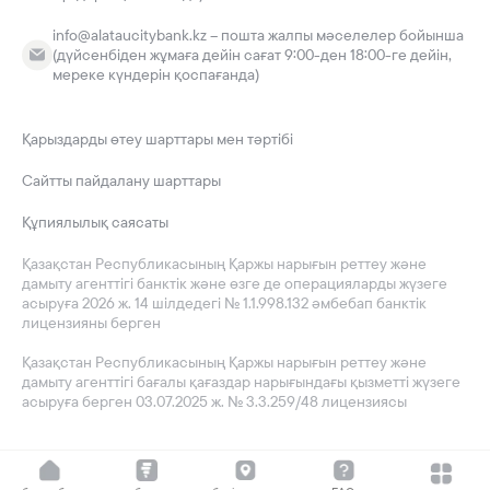
info@alataucitybank.kz – пошта жалпы мәселелер бойынша
(дүйсенбіден жұмаға дейін сағат 9:00-ден 18:00-ге дейін,
мереке күндерін қоспағанда)
Қарыздарды өтеу шарттары мен тәртібі
Сайтты пайдалану шарттары
Құпиялылық саясаты
Қазақстан Республикасының Қаржы нарығын реттеу және
дамыту агенттігі банктік және өзге де операцияларды жүзеге
асыруға 2026 ж. 14 шілдедегі № 1.1.998.132 әмбебап банктік
лицензияны берген
Қазақстан Республикасының Қаржы нарығын реттеу және
дамыту агенттігі бағалы қағаздар нарығындағы қызметті жүзеге
асыруға берген 03.07.2025 ж. № 3.3.259/48 лицензиясы